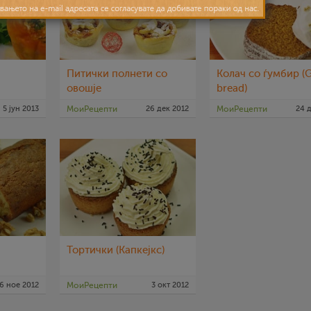
Питички полнети со
Колач со ѓумбир (
овошје
bread)
5 јун 2013
МоиРецепти
26 дек 2012
МоиРецепти
24 
Тортички (Капкејкс)
6 ное 2012
МоиРецепти
3 окт 2012