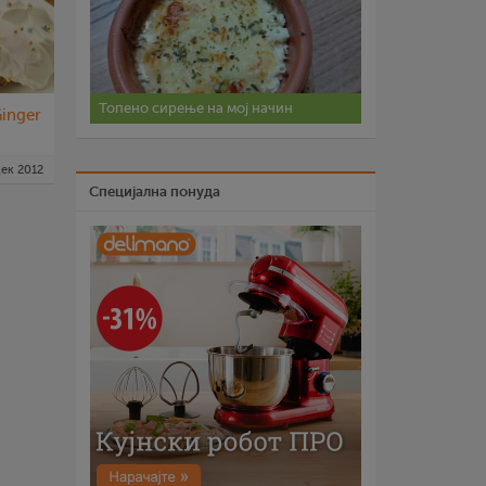
Топено сирење на мој начин
Ginger
дек 2012
Специјална понуда