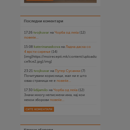
Последни коментари
17:26
tvojkuvar
на
Чорба од леќа
(12)
повеќе...
15:08
katerinanaskova
на
Ладна даска со
4 врсти сирење
(14)
[img]https://moirecepti.mk/content/uploads/2026/07/20260719
ce9ce2.jpg[/img]
23:21
tvojkuvar
на
Путер Сусамки
(7)
Почитувани корисници, жал ни е што
оваа страница не е
повеќе...
17:30
lidijamilo
на
Чорба од леќа
(12)
Значи многу неписмени има, кај кои
некои зборови
повеќе...
СИТЕ КОМЕНТАРИ
Клучни зборови