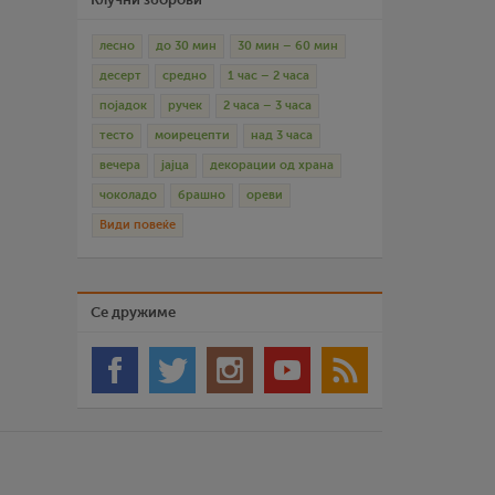
лесно
до 30 мин
30 мин – 60 мин
десерт
средно
1 час – 2 часа
појадок
ручек
2 часа – 3 часа
тесто
моирецепти
над 3 часа
вечера
јајца
декорации од храна
чоколадо
брашно
ореви
Види повеќе
Се дружиме