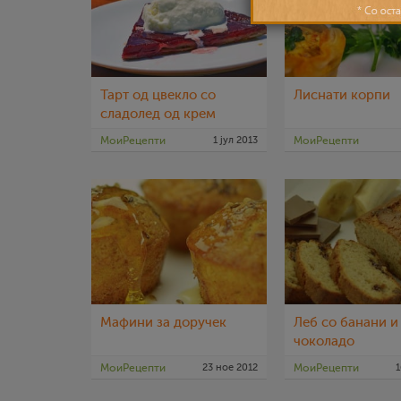
Тарт од цвекло со
Лиснати корпи
сладолед од крем
сирење
МоиРецепти
1 јул 2013
МоиРецепти
Мафини за доручек
Леб со банани и
чоколадо
МоиРецепти
23 ное 2012
МоиРецепти
1