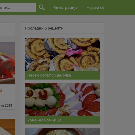
Регистрација
Најави се
Последни 3 рецепти
Лесен ролат со јаболка
а
јул 2013
Урнебес бомбици