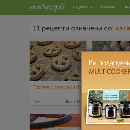
Рецепти
Готвачи
За 
11 рецепти означени со:
кал
Перечиња со квасец (1)
Кошариња - Пи
Klara
30 апр 2015
Klara