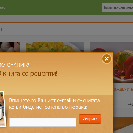
нас
ап
рамиди
Проја мафини со
Овошни лижавчињ
тиквички и моркови
20 јан 2015
МоиРецепти
11 јун 2014
МоиРецепти
24 