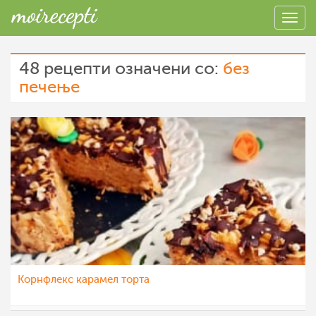
48 рецепти означени со:
без
печење
Корнфлекс карамел торта
Klara
15 дек 2022