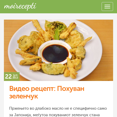
22
јул
2013
Видео рецепт: Похуван
зеленчук
Пржењето во длабоко масло не е специфично само
за Јапонија, меѓутоа похуваниот зеленчук стана