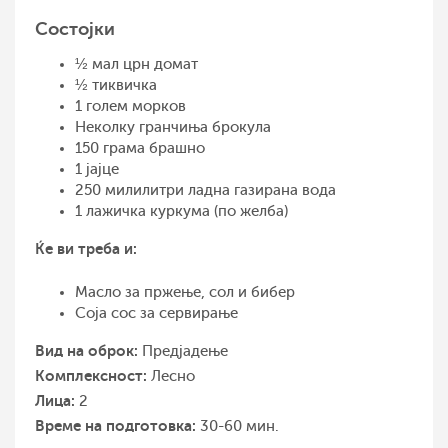
Состојки
½ мал црн домат
½ тиквичка
1 голем морков
Неколку гранчиња брокула
150 грама брашно
1 јајце
250 милилитри ладна газирана вода
1 лажичка куркума (по желба)
Ќе ви треба и:
Масло за пржење, сол и бибер
Соја сос за сервирање
Вид на оброк:
Предјадење
Комплексност:
Лесно
Лица:
2
Време на подготовка:
30-60 мин.