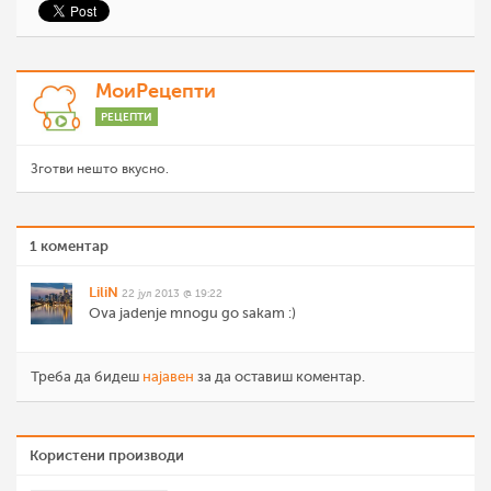
МоиРецепти
РЕЦЕПТИ
Зготви нешто вкусно.
1 коментар
LiliN
22 јул 2013 @ 19:22
Ova jadenje mnogu go sakam :)
Треба да бидеш
најавен
за да оставиш коментар.
Користени производи