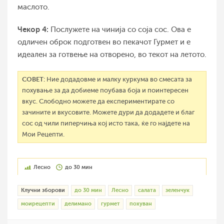
маслото.
Чекор 4:
Послужете на чинија со соја сос. Ова е
одличен оброк подготвен во пекачот Гурмет и е
идеален за готвење на отворено, во текот на летото.
СОВЕТ:
Ние додадовме и малку куркума во смесата за
похување за да добиеме поубава боја и поинтересен
вкус. Слободно можете да експериментирате со
зачините и вкусовите. Можете дури да додадете и благ
сос од чили пиперчиња кој исто така, ќе го најдете на
Мои Рецепти.
Лесно
до 30 мин
Клучни зборови
до 30 мин
Лесно
салата
зеленчук
моирецепти
делимано
гурмет
похуван