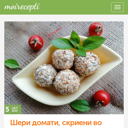
5
окт
2021
Шери домати, скриени во