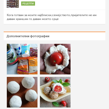
РЕЦЕПТИ
Кога готвам за моите најблиски,семејството,пријателите не им
давам храна,им го давам моето срце
Дополнителни фотографии