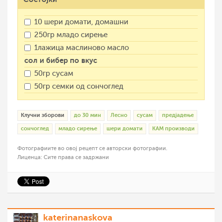
10 шери домати, домашни
250гр младо сирење
1лажица маслиново масло
сол и бибер по вкус
50гр сусам
50гр семки од сончоглед
Клучни зборови
до 30 мин
Лесно
сусам
предјадење
сончоглед
младо сирење
шери домати
КАМ производи
Фотографиите во овој рецепт се авторски фотографии.
Лиценца: Сите права се задржани
katerinanaskova