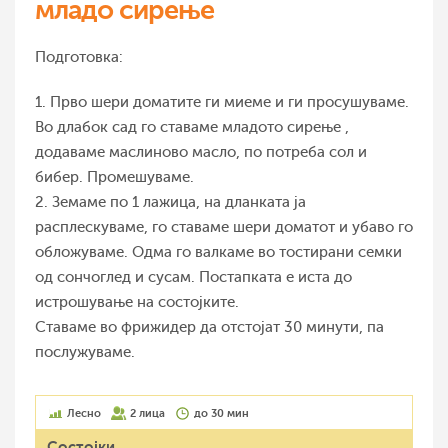
младо сирење
Подготовка:
1. Прво шери доматите ги миеме и ги просушуваме.
Во длабок сад го ставаме младото сирење ,
додаваме маслиново масло, по потреба сол и
бибер. Промешуваме.
2. Земаме по 1 лажица, на дланката ја
расплескуваме, го ставаме шери доматот и убаво го
обложуваме. Одма го валкаме во тостирани семки
од сончоглед и сусам. Постапката е иста до
истрошување на состојките.
Ставаме во фрижидер да отстојат 30 минути, па
послужуваме.
Лесно
2 лица
до 30 мин
Состојки