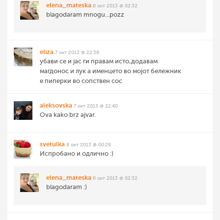
elena_mateska
8 окт 2013 @ 02:32
blagodaram mnogu...pozz
eliza
7 окт 2013 @ 22:38
убави се и јас ги правам исто,додавам
магдонос и лук а именцето во мојот бележник
е пиперки во сопствен сос
aleksovska
7 окт 2013 @ 22:40
Ova kako brz ajvar.
svetulka
8 окт 2013 @ 00:29
Испробано и одлично :)
elena_mateska
8 окт 2013 @ 02:32
blagodaram :)