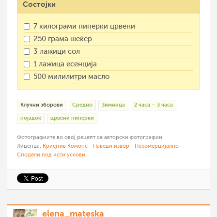
Состојки
7 килограми пиперки црвени
250 грама шеќер
3 лажици сол
1 лажица есенција
500 милилитри масло
Клучни зборови
Средно
Зимница
2 часа – 3 часа
појадок
црвени пиперки
Фотографиите во овој рецепт се авторски фотографии.
Лиценца:
Криејтив Комонс - Наведи извор - Некомерцијално -
Сподели под исти услови
elena_mateska