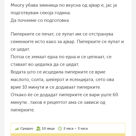
Многу убава зимница по вкусна од ајвар е, јас ја
подготвувам секоја година.
Да почнеме со подготовка
Пиперките се печат, се лупат им се отстранува
семенките исто како за ајвар. Пиперките се лупат и
се цедат.
Потоа се земаат една по една и се цепкаат, се
ставаат во цедалка да се цедат.
Водата што се исцедила пиперките се врие
маслото, солта, шеќерот и есенцијата, сето ова
врие 10 минути и се додаваат пиперките.
Откако ќе се додадат пиперките се вари уште 60
минути...таков е рецептот ама се зависи од
пиперките.
Средно
10 лица
2 часа – 3 часа