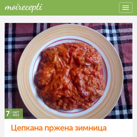
7
окт
2013
Цепкана пржена зимница