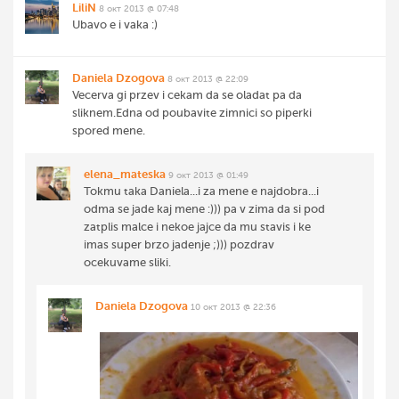
LiliN
8 окт 2013 @ 07:48
Ubavo e i vaka :)
Daniela Dzogova
8 окт 2013 @ 22:09
Vecerva gi przev i cekam da se oladat pa da
sliknem.Edna od poubavite zimnici so piperki
spored mene.
elena_mateska
9 окт 2013 @ 01:49
Tokmu taka Daniela...i za mene e najdobra...i
odma se jade kaj mene :))) pa v zima da si pod
zatplis malce i nekoe jajce da mu stavis i ke
imas super brzo jadenje ;))) pozdrav
ocekuvame sliki.
Daniela Dzogova
10 окт 2013 @ 22:36