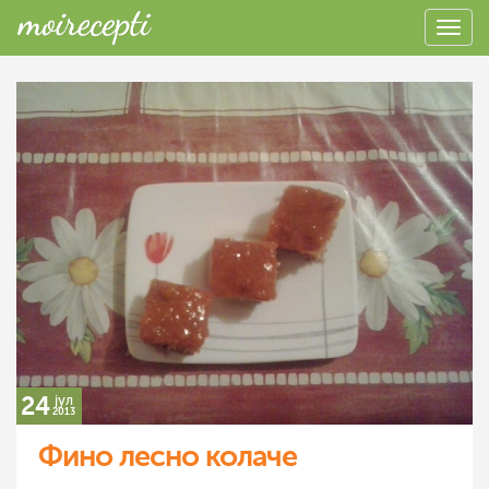
24
јул
2013
Фино лесно колаче