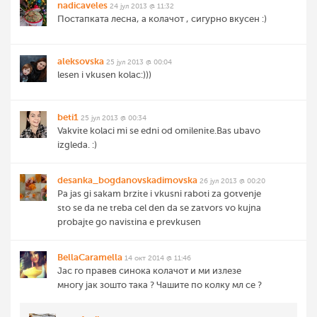
nadicaveles
24 јул 2013 @ 11:32
Постапката лесна, а колачот , сигурно вкусен :)
aleksovska
25 јул 2013 @ 00:04
lesen i vkusen kolac:)))
beti1
25 јул 2013 @ 00:34
Vakvite kolaci mi se edni od omilenite.Bas ubavo
izgleda. :)
desanka_bogdanovskadimovska
26 јул 2013 @ 00:20
Pa jas gi sakam brzite i vkusni raboti za gotvenje
sto se da ne treba cel den da se zatvors vo kujna
probajte go navistina e prevkusen
BellaCaramella
14 окт 2014 @ 11:46
Јас го правев синока колачот и ми излезе
многу јак зошто така ? Чашите по колку мл се ?