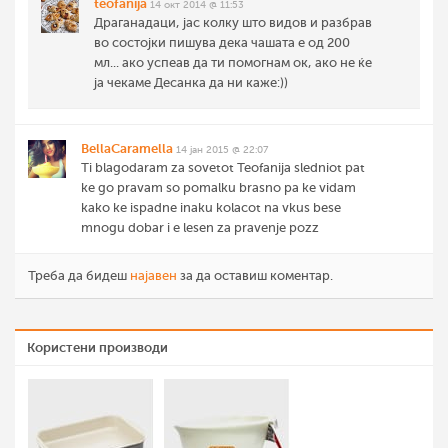
teofanija
14 окт 2014 @ 11:53
Драганадаци, јас колку што видов и разбрав
во состојки пишува дека чашата е од 200
мл... ако успеав да ти помогнам ок, ако не ќе
ја чекаме Десанка да ни каже:))
BellaCaramella
14 јан 2015 @ 22:07
Ti blagodaram za sovetot Teofanija sledniot pat
ke go pravam so pomalku brasno pa ke vidam
kako ke ispadne inaku kolacot na vkus bese
mnogu dobar i e lesen za pravenje pozz
Треба да бидеш
најавен
за да оставиш коментар.
Користени производи