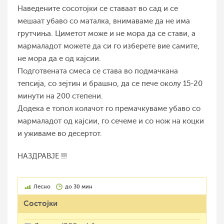
Наведените сосотојки се ставаат во сад и се
мешаат убаво со маталка, внимаваме да не има
грутчиња. Циметот може и не мора да се стави, а
мармаладот можете да си го изберете вие самите,
не мора да е од кајсии.
Подготвената смеса се става во подмачкана
тепсија, со зејтин и брашно, да се пече околу 15-20
минути на 200 степени.
Додека е топол колачот го премачкуваме убаво со
мармаладот од кајсии, го сечеме и со нож на коцки
и уживаме во десертот.
НАЗДРАВЈЕ !!!
Лесно
до 30 мин
Состојки