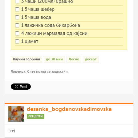
3 чаши (200мл) брашно
1,5 чаша шеќер
1,5 чаша вода
1 лажичка сода бикарбона
4 лажици мармалад од кајсии
1 цимет
Клучни зборови
до 30 мин
Лесно
десерт
Лиценца: Сите права се задржани
desanka_bogdanovskadimovska
РЕЦЕПТИ
:):):)