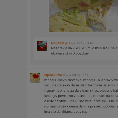
NevenaGj
17 ное 2013 @ 14:49
Nazdravje da vi e Lile :) milo mi e sto ti se d
ubavava slika :) pozdrav
liljanailieva
17 ное 2013 @ 15:30
mnogu ubavo Nevenka, mnogu... a ja staviv vo m
sto... da socekav da se oladi ke imase uste po
trgnav nastrana za da vidam skroz oladeno ka
secenje, povtorno vkusno - pa mozam da kaza
osetiv na vkus... inaku sto velat hrvatite - Piri-p
normalno deka nema da ima presek podobar, 
ima sto da vidam.. ubavina.