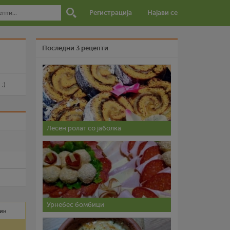
Регистрација
Најави се
Последни 3 рецепти
:)
и
Лесен ролат со јаболка
Урнебес бомбици
мин