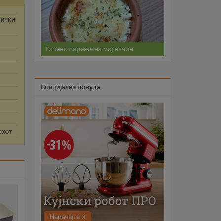
нички
Топено сирење на мој начин
Специјална понуда
ехот