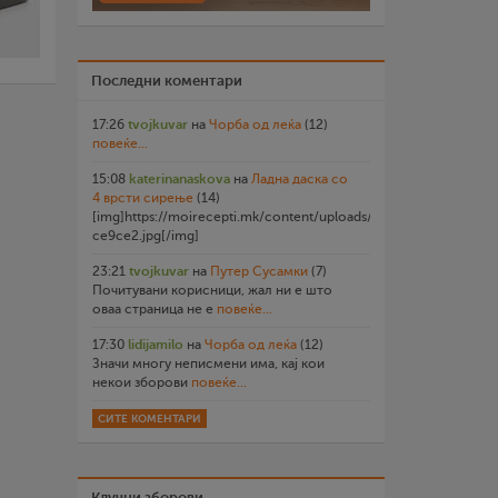
Последни коментари
17:26
tvojkuvar
на
Чорба од леќа
(12)
повеќе...
15:08
katerinanaskova
на
Ладна даска со
4 врсти сирење
(14)
[img]https://moirecepti.mk/content/uploads/2026/07/20260719
ce9ce2.jpg[/img]
23:21
tvojkuvar
на
Путер Сусамки
(7)
Почитувани корисници, жал ни е што
оваа страница не е
повеќе...
17:30
lidijamilo
на
Чорба од леќа
(12)
Значи многу неписмени има, кај кои
некои зборови
повеќе...
СИТЕ КОМЕНТАРИ
Клучни зборови