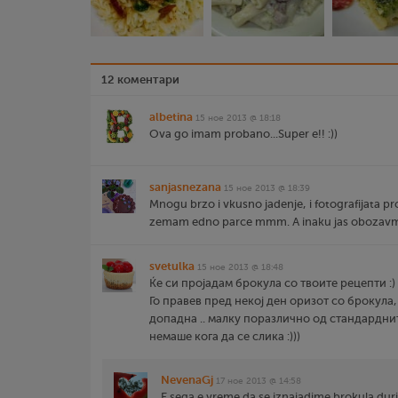
12 коментари
albetina
15 ное 2013 @ 18:18
Ova go imam probano...Super e!! :))
sanjasnezana
15 ное 2013 @ 18:39
Mnogu brzo i vkusno jadenje, i fotografijata p
zemam edno parce mmm. A inaku jas obozavm
svetulka
15 ное 2013 @ 18:48
Ќе си пројадам брокула со твоите рецепти :)
Го правев пред некој ден оризот со брокула,
допадна .. малку поразлично од стандардни
немаше кога да се слика :)))
NevenaGj
17 ное 2013 @ 14:58
E sega e vreme da se iznajadime brokula duri 