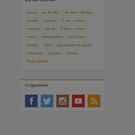
лесно
до 30 мин
30 мин – 60 мин
десерт
средно
1 час – 2 часа
појадок
ручек
2 часа – 3 часа
тесто
моирецепти
над 3 часа
вечера
јајца
декорации од храна
чоколадо
брашно
ореви
Види повеќе
Се дружиме