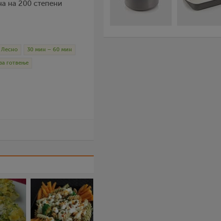
рна на 200 степени
Лесно
30 мин – 60 мин
за готвење