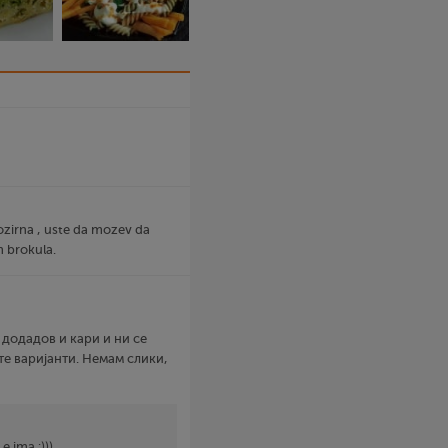
rozirna , uste da mozev da
 brokula.
 додадов и кари и ни се
те варијанти. Немам слики,
e ima :)))