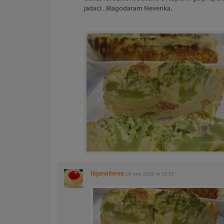
jadaci...Blagodaram Nevenka,
liljanailieva
16 ное 2013 @ 15:33