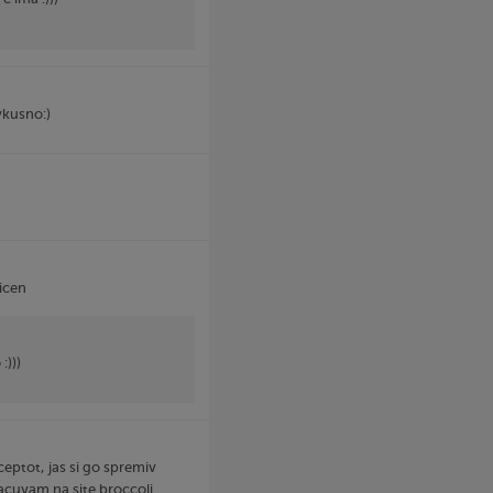
vkusno:)
icen
:)))
eptot, jas si go spremiv
oracuvam na site broccoli