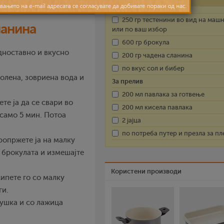
250 гр тестенини во вид на маш
ланина
или по ваш избор
600 гр брокула
едноставно и вкусно
200 гр чадена сланина
по вкус сол и бибер
солена, зовриена вода и
За прелив
200 мл павлака за готвење
ете ја да се свари во
200 мл кисела павлака
 само 5 мин. Потоа
2 јајца
по потреба путер и презла за пл
ропржете ја на малку
и брокулата и измешајте
Користени производи
сипете го со малку
ги.
илушка и со лажица