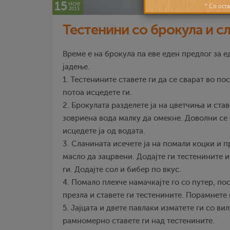
15
ное
2013
Тестенини со брокула и с
Време е на брокула па еве еден предлог за 
јадење.
1. Тестенините ставете ги да се сварат во по
потоа исцедете ги.
2. Брокулата разделете ја на цветчиња и став
зовриена вода малку да омекне. Доволни се
исцедете ја од водата.
3. Сланината исечете ја на помали коцки и п
масло да зацрвени. Додајте ги тестенините 
ги. Додајте сол и бибер по вкус.
4. Помало плехче намачкајте го со путер, по
презла и ставете ги тестенините. Порамнете 
5. Јајцата и двете павлаки изматете ги со в
рамномерно ставете ги над тестенините.