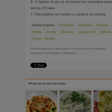
6. Ставете ги да се потпечат во загреана ре
околу 25 мин.
7. Послужете ги топли со салата по желба.
Клучни зборови
тестенини
макарони
брокула
вечера
ростер
касерола
округла тава
павлака 
30 мин - 60 мин
Фотографиите во овој рецепт се авторски фотографии.
Лиценца: Сите права се задржани
Може да ве интересира