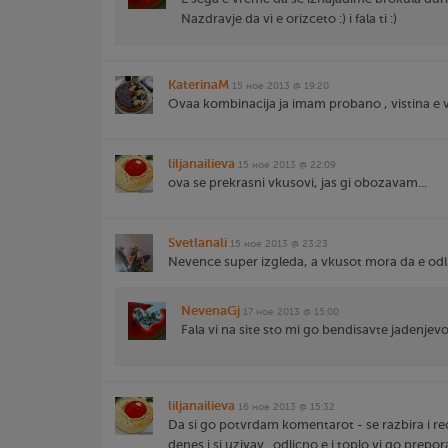
Nazdravje da vi e orizceto :) i fala ti :)
KaterinaM
15 ное 2013 @ 19:20
Ovaa kombinacija ja imam probano , vistina e 
liljanailieva
15 ное 2013 @ 22:09
ova se prekrasni vkusovi, jas gi obozavam...
Svetlanali
15 ное 2013 @ 23:23
Nevence super izgleda, a vkusot mora da e odl
NevenaGj
17 ное 2013 @ 15:00
Fala vi na site sto mi go bendisavte jadenjevo 
liljanailieva
16 ное 2013 @ 15:32
Da si go potvrdam komentarot - se razbira i rec
denes i si uzivav...odlicno e i toplo vi go prep