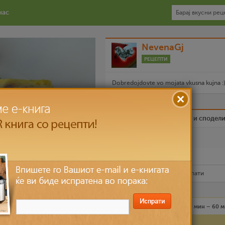
нас
NevenaGj
РЕЦЕПТИ
Dobredojdovte vo mojata vkusna kujna :) 
Биди вистински пријател и сподел
Омилен
Испечати го рецептот
Рецептот е прочитан
5,011
пати
Лесно
4 лица
30 мин – 60 
Состојки