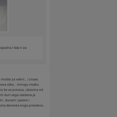
opadna i fala ti za
odla za vekni... i znaes
ubava slika... mnogu malku
ko ke se ponasa, ubavina od
m duri sega oladena ja
iri.. duvam i jadam i
ama deneska koga presekov..