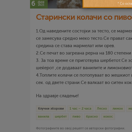
6
фев
2023
Старински колачи со пиво
1.Од наведените состојки за тесто, се марме
се замесува средно меко тесто.Се прават са
средина се става мармелат или орев.
2.Се печат во загреана рерна на 180 степени
3. За тоа време се приготвува шербетот.Се з
шеќерот ,се додаваат ванилите и лимоновиот
4.Топлите колачи се потопуваат во жешкиот
сек. од двете страни.Се валкаат во ситен ко
На здравје сладење!
Клучни зборови
1 час – 2 часа
Лесно
лимон
м
ванила
шербет
пиво
брасно
кокос
Фотографиите во овој рецепт се авторски фотографии.