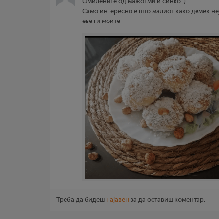
Омилените од мажотми и синко :)
Само интересно е што малиот како демек не
еве ги моите
Треба да бидеш
најавен
за да оставиш коментар.