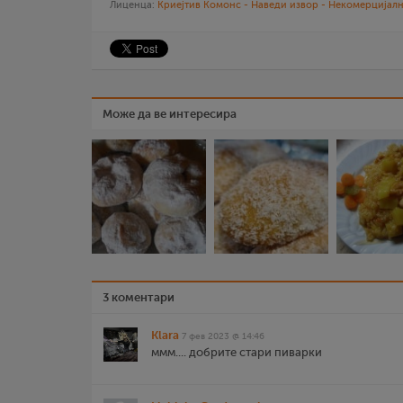
Лиценца:
Криејтив Комонс - Наведи извор - Некомерцијалн
Може да ве интересира
3 коментари
Klara
7 фев 2023 @ 14:46
ммм.... добрите стари пиварки