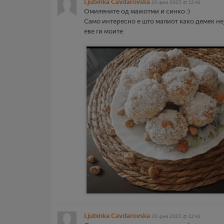
Ljubinka Cavdarovska
20 фев 2023 @ 12:41
Омилените од мажотми и синко :)
Само интересно е што малиот како демек не
еве ги моите
Ljubinka Cavdarovska
20 фев 2023 @ 12:41