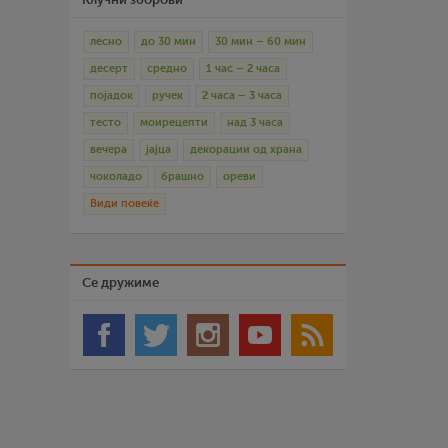
лесно
до 30 мин
30 мин – 60 мин
десерт
средно
1 час – 2 часа
појадок
ручек
2 часа – 3 часа
тесто
моирецепти
над 3 часа
вечера
јајца
декорации од храна
чоколадо
брашно
ореви
Види повеќе
Се дружиме