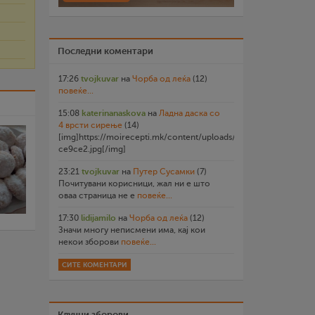
Последни коментари
17:26
tvojkuvar
на
Чорба од леќа
(12)
повеќе...
15:08
katerinanaskova
на
Ладна даска со
4 врсти сирење
(14)
[img]https://moirecepti.mk/content/uploads/2026/07/20260719
ce9ce2.jpg[/img]
23:21
tvojkuvar
на
Путер Сусамки
(7)
Почитувани корисници, жал ни е што
оваа страница не е
повеќе...
17:30
lidijamilo
на
Чорба од леќа
(12)
Значи многу неписмени има, кај кои
некои зборови
повеќе...
СИТЕ КОМЕНТАРИ
Клучни зборови