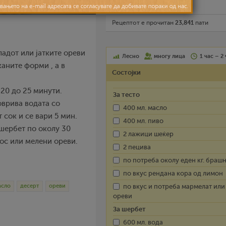
Испечати го рецептот
Рецептот е прочитан
23,841
пати
ладот или јатките ореви
Лесно
многу лица
1 час – 2
каните форми , а в
Состојки
 20 до 25 минути.
За тесто
оврива водата со
400 мл. масло
 сок и се вари 5 мин.
400 мл. пиво
 шербет по околу 30
2 лажици шеќер
кос или мелени ореви.
2 пецива
по потреба околу еден кг. браш
по вкус рендана кора од лимон
асло
десерт
ореви
по вкус и потреба мармелат или 
ореви
За шербет
600 мл. вода