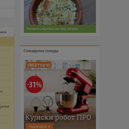
Топено сирење на мој начин
 часа
Специјална понуда
но
јатки