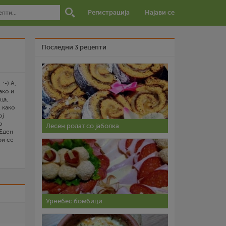
Регистрација
Најави се
Последни 3 рецепти
:-) А,
ако и
ца,
, како
ој
о
Лесен ролат со јаболка
.Еден
ри се
о
руг.Се
атели,
се
и
Урнебес бомбици