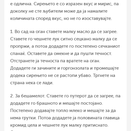
е одлична. Сирењето е со изразен вкус и мирис, па
доколку не сте љубители може да ја намалите
количината според вкус, но не го изоставувајте.
1. Во сад на оган ставете малку масло да се загрее.
Ставете го чешнете лук ситно сецкано малку да се
пропржи, а потоа додадете го постепено сечканиот
спанаќ. Оставете да омекне и да пушти течност.
Отстранете ја течноста па вратете на оган.
Додадете ги зачините и горгонзолата и промешајте
додека сирењето не се растопи убаво. Тргнете на
страна нека се лади.
2. За бешамелот. Ставете го путерот да се загрее, па
додадете го брашното и мешајте постојано.
Постепено додавајте топло млеко и мешајте за да
нема грутки. Потоа додадете ја половината главица
кромид цела и чешнете лук малку притиснато.