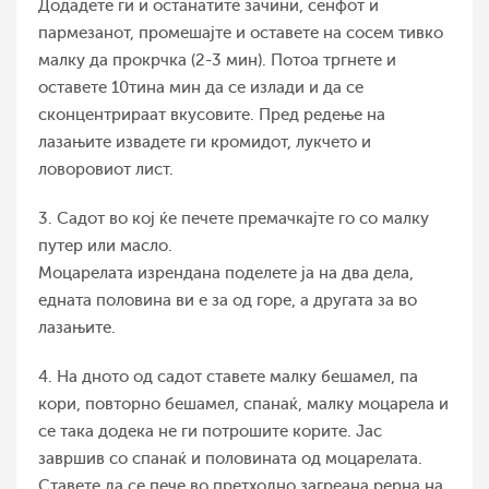
Додадете ги и останатите зачини, сенфот и
пармезанот, промешајте и оставете на сосем тивко
малку да прокрчка (2-3 мин). Потоа тргнете и
оставете 10тина мин да се излади и да се
сконцентрираат вкусовите. Пред редење на
лазањите извадете ги кромидот, лукчето и
ловоровиот лист.
3. Садот во кој ќе печете премачкајте го со малку
путер или масло.
Моцарелата изрендана поделете ја на два дела,
едната половина ви е за од горе, а другата за во
лазањите.
4. На дното од садот ставете малку бешамел, па
кори, повторно бешамел, спанаќ, малку моцарела и
се така додека не ги потрошите корите. Јас
завршив со спанаќ и половината од моцарелата.
Ставете да се пече во претходно загреана рерна на