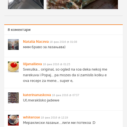
8 коментари
Natalia Naceva
18 фев 2016 @ 01:08
ммм браво за лазањава)
liljanailieva
18 фев 2016 @ 01:25
Svetulka... original, so ogled na toa deka nekoj me
narekuva i Popaj... pa mozes da si zamislis kolku e
ova recept za mene... super e,
katerinanaskova
18 фев 2016 @ 07:37
Uf,meraklisko jadewe
whiterose
18 фев 2016 @ 12:19
Мераклиски лазањи....лиги ми потекоа :D