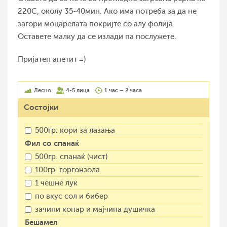
220С, околу 35-40мин. Ако има потреба за да не
загори моцарелата покријте со алу фолија.
Оставете малку да се излади па послужете.
Пријатен апетит =)
Лесно
4-5 лица
1 час – 2 часа
Состојки
500гр. кори за лазања
Фил со спанаќ
500гр. спанаќ (чист)
100гр. горгонзола
1 чешне лук
по вкус сол и бибер
зачини копар и мајчина душичка
Бешамел