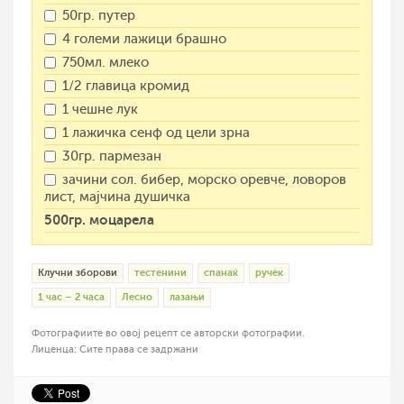
50гр. путер
4 големи лажици брашно
750мл. млеко
1/2 главица кромид
1 чешне лук
1 лажичка сенф од цели зрна
30гр. пармезан
зачини сол. бибер, морско оревче, ловоров
лист, мајчина душичка
500гр. моцарела
Клучни зборови
тестенини
спанаќ
ручек
1 час – 2 часа
Лесно
лазањи
Фотографиите во овој рецепт се авторски фотографии.
Лиценца: Сите права се задржани