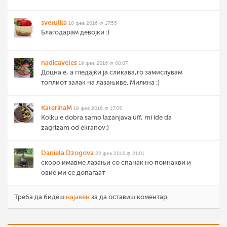
svetulka
18 фев 2016 @ 17:55
Благодарам девојки :)
nadicaveles
19 фев 2016 @ 00:07
Доцна е, а гледајќи ја сликава,го замислувам
топлиот залак на лазањиве. Милина :)
KaterinaM
19 фев 2016 @ 17:05
Kolku e dobra samo lazanjava uff, mi ide da
zagrizam od ekranov:)
Daniela Dzogova
22 фев 2016 @ 21:01
скоро имавме лазањи со спанак но поинакви и
овие ми се допагаат
Треба да бидеш
најавен
за да оставиш коментар.