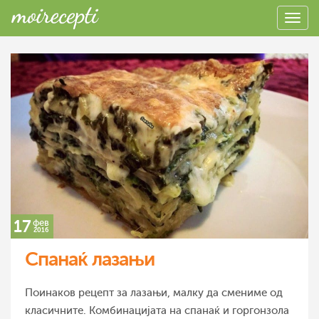
17
фев
2016
Спанаќ лазањи
Поинаков рецепт за лазањи, малку да смениме од
класичните. Комбинацијата на спанаќ и горгонзола