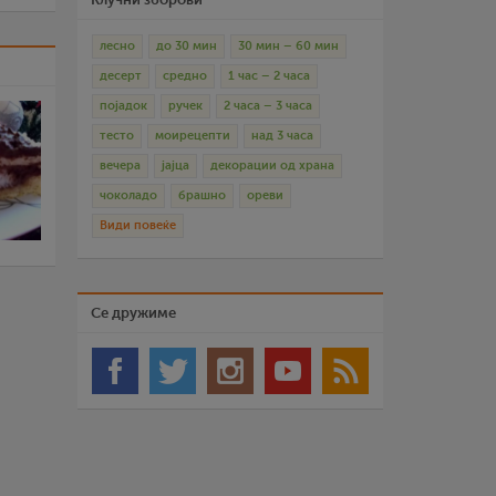
лесно
до 30 мин
30 мин – 60 мин
десерт
средно
1 час – 2 часа
појадок
ручек
2 часа – 3 часа
тесто
моирецепти
над 3 часа
вечера
јајца
декорации од храна
чоколадо
брашно
ореви
Види повеќе
Се дружиме