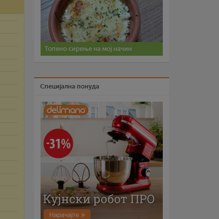
Топено сирење на мој начин
Специјална понуда