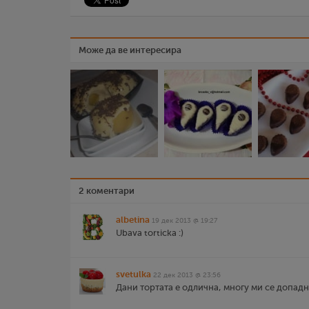
Може да ве интересира
2 коментари
albetina
19 дек 2013 @ 19:27
Ubava torticka :)
svetulka
22 дек 2013 @ 23:56
Дани тортата е одлична, многу ми се допадна