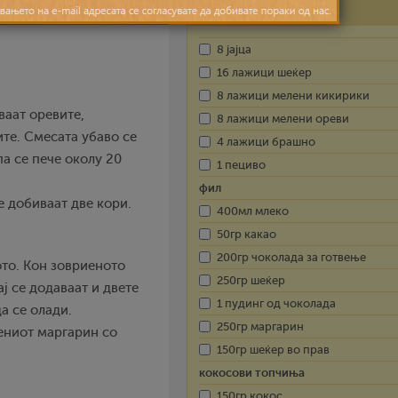
Состојки
8 јајца
16 лажици шеќер
8 лажици мелени кикирики
ваат оревите,
8 лажици мелени ореви
ите. Смесата убаво се
4 лажици брашно
па се пече околу 20
1 пециво
фил
е добиваат две кори.
400мл млеко
50гр какао
200гр чоколада за готвење
ото. Кон зовриеното
250гр шеќер
ј се додаваат и двете
1 пудинг од чоколада
а се олади.
250гр маргарин
ениот маргарин со
150гр шеќер во прав
кокосови топчиња
150гр кокос