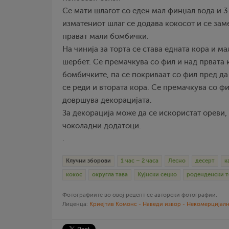
Се мати шлагот со еден мал финџал вода и 
изматениот шлаг се додава кокосот и се заме
прават мали бомбички.
На чинија за торта се става едната кора и м
шербет. Се премачкува со фил и над првата 
бомбичките, па се покриваат со фил пред да 
се реди и втората кора. Се премачкува со фи
довршува декорацијата.
За декорација може да се искористат ореви,
чоколадни додатоци.
.
Клучни зборови
1 час – 2 часа
Лесно
десерт
к
кокос
округла тава
Кујнски сецко
роденденски 
Фотографиите во овој рецепт се авторски фотографии.
Лиценца:
Криејтив Комонс - Наведи извор - Некомерцијалн