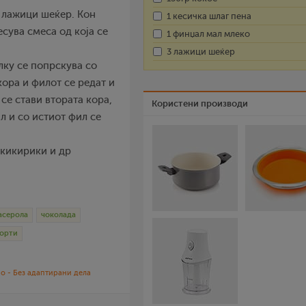
3 лажици шеќер. Кон
1 кесичка шлаг пена
сува смеса од која се
1 финџал мал млеко
3 лажици шеќер
алку се попрскува со
кора и филот се редат и
се стави втората кора,
Користени производи
л и со истиот фил се
 кикирики и др
асерола
чоколада
торти
о - Без адаптирани дела