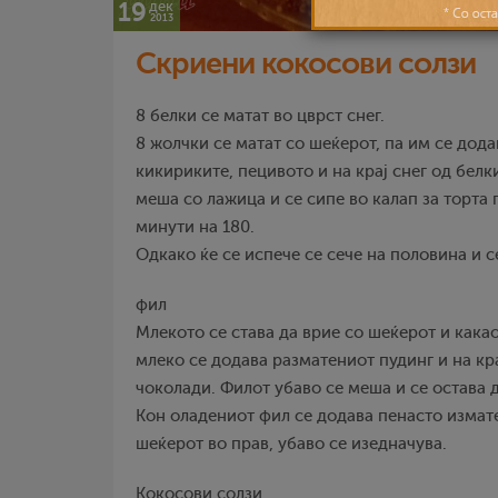
19
дек
2013
Скриени кокосови солзи
8 белки се матат во цврст снег.
8 жолчки се матат со шеќерот, па им се дода
кикириките, пецивото и на крај снег од белк
меша со лажица и се сипе во калап за торта 
минути на 180.
Одкако ќе се испече се сече на половина и с
фил
Млекото се става да врие со шеќерот и кака
млеко се додава разматениот пудинг и на кра
чоколади. Филот убаво се меша и се остава д
Кон оладениот фил се додава пенасто измат
шеќерот во прав, убаво се изедначува.
Кокосови солзи