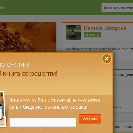
нас
Daniela Dzogova
РЕЦЕПТИ
vo zivotot ne treba da trcas dovolno e d
trgnes na vreme
Биди вистински пријател и сподел
Омилен
Испечати го рецептот
Рецептот е прочитан
3,677
пати
Лесно
16 лица
1 час – 2 час