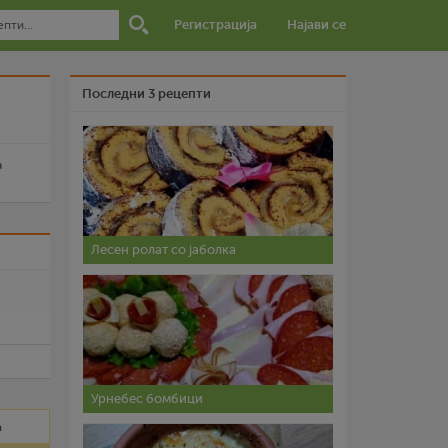
Регистрација
Најави се
Последни 3 рецепти
a
Лесен ролат со јаболка
и
Урнебес бомбици
а