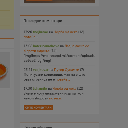
Последни коментари
17:26
tvojkuvar
на
Чорба од леќа
(12)
повеќе...
15:08
katerinanaskova
на
Ладна даска со
4 врсти сирење
(14)
[img]https://moirecepti.mk/content/uploads/2026/07/20260719
ce9ce2.jpg[/img]
23:21
tvojkuvar
на
Путер Сусамки
(7)
Почитувани корисници, жал ни е што
оваа страница не е
повеќе...
17:30
lidijamilo
на
Чорба од леќа
(12)
Значи многу неписмени има, кај кои
некои зборови
повеќе...
СИТЕ КОМЕНТАРИ
Клучни зборови