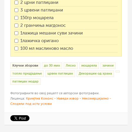
2 црни патлиџани
3 црвени патлиџани
150гр моцарела
2 гранчиња магдонос
1лажица мешани суви зачини
1лажичка оригано
100 мл маслиново масло
Клучни зборови
до 30 мин
Лесно
моцарела
зачини
топло предјадење
црвен патлиџан
Декорации од храна
патлиџан модар
Фотографиите во овој рецепт се авторски фотографии.
Лиценца:
Криејтив Комонс - Наведи извор - Некомерцијално -
Сподели под исти услови