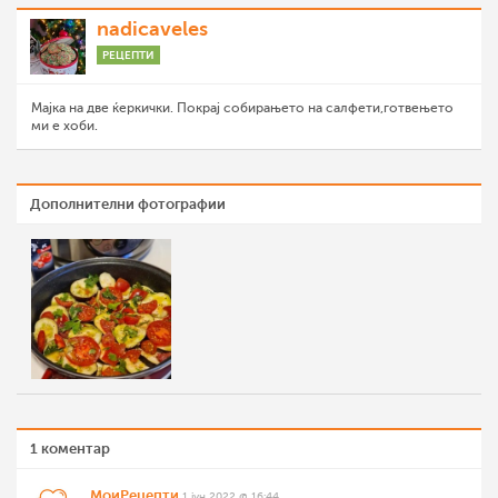
nadicaveles
РЕЦЕПТИ
Мајка на две ќеркички. Покрај собирањето на салфети,готвењето
ми е хоби.
Дополнителни фотографии
1 коментар
МоиРецепти
1 јун 2022 @ 16:44