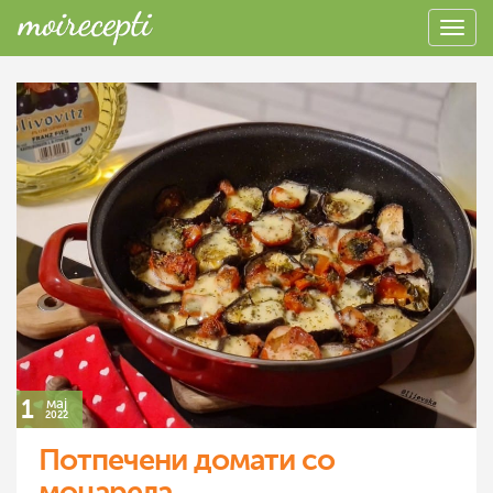
1
мај
2022
Потпечени домати со
моцарела