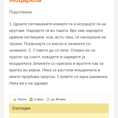
Подготвени:
1. Црните патлиџаните измијте ги и исецкајте ги на
кругови. Наредете ги во тавата. Врз нив наредете
црвени патлиџани, кои, исто така, се насецкани на
тркала. Попрскајте со масло и зачинете со
зачините. 2. Ставете да се пече. Откако ќе си
пуштат од сокот, извадете и наредете ја
моцарелата.Зачинете со оригано и вратете пак за
кратко во рерна. Нека се растопи моцарелата и
имате преубава закуска. Служете со една ракиичка.
Нека ви е на здравје
Лесно
2 лица
до 30 мин
Состојки