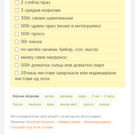
2 стебла праз
3 средни моркови
300г свежи шампињони
100г црвен ориз (може и интегрален)
100г просо
50г киноа
по желба зачини, бибер, сол, масло
малку свеж магдонос
100г доматна салца или доматно пире
20тина листови замрзнати или маринирани
листови од лоза
Клучни зборови
ручек
кромид
ориз
1 час – 2 часа
Лесно
морков
праз
лозов лист
просо
коноа
Фотографиите во овој рецепт се авторски фотографии.
Лиценца:
Криејтив Комонс - Наведи извор - Некомерцијално -
Сподели под исти услови