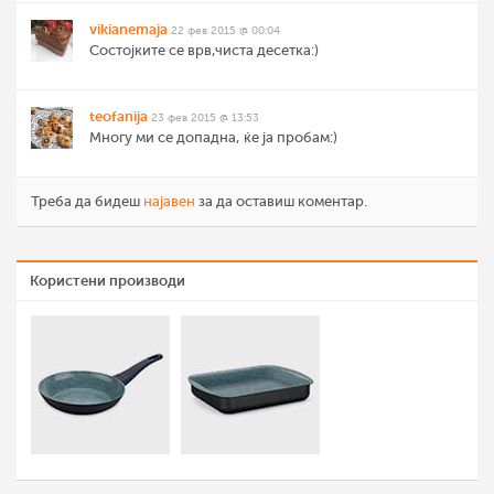
vikianemaja
22 фев 2015 @ 00:04
Состојките се врв,чиста десетка:)
teofanija
23 фев 2015 @ 13:53
Многу ми се допадна, ќе ја пробам:)
Треба да бидеш
најавен
за да оставиш коментар.
Користени производи