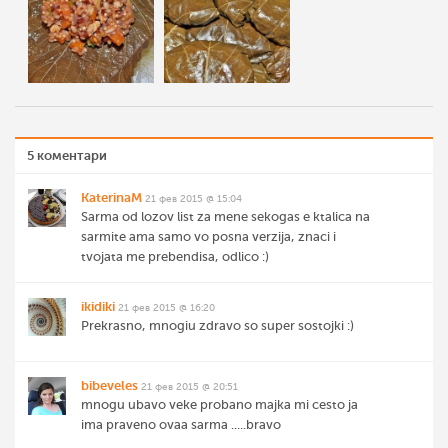
5 коментари
KaterinaM
21 фев 2015 @ 15:04
Sarma od lozov list za mene sekogas e ktalica na
sarmite ama samo vo posna verzija, znaci i
tvojata me prebendisa, odlico :)
ikidiki
21 фев 2015 @ 16:20
Prekrasno, mnogiu zdravo so super sostojki :)
bibeveles
21 фев 2015 @ 20:51
mnogu ubavo veke probano majka mi cesto ja
ima praveno ovaa sarma .....bravo