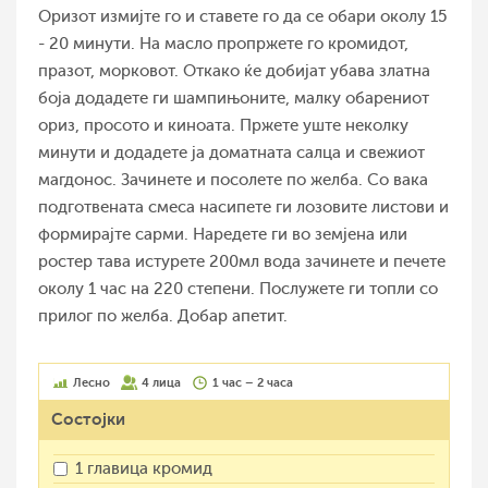
Оризот измијте го и ставете го да се обари околу 15
- 20 минути. На масло пропржете го кромидот,
празот, морковот. Откако ќе добијат убава златна
боја додадете ги шампињоните, малку обарениот
ориз, просото и киноата. Пржете уште неколку
минути и додадете ја доматната салца и свежиот
магдонос. Зачинете и посолете по желба. Со вака
подготвената смеса насипете ги лозовите листови и
формирајте сарми. Наредете ги во земјена или
ростер тава истурете 200мл вода зачинете и печете
околу 1 час на 220 степени. Послужете ги топли со
прилог по желба. Добар апетит.
Лесно
4 лица
1 час – 2 часа
Состојки
1 главица кромид