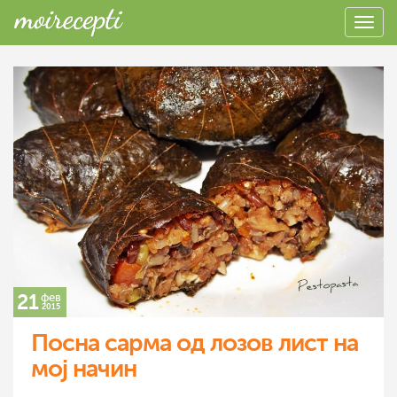
21
фев
2015
Посна сарма од лозов лист на
мој начин