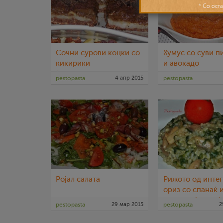
Сочни сурови коцки со
Хумус со суви п
кикирики
и авокадо
(посно,здраво,сурово,диетално)
pestopasta
4 апр 2015
pestopasta
Ројал салата
Рижото од инте
ориз со спанаќ 
печурки (посно)
pestopasta
29 мар 2015
pestopasta
2