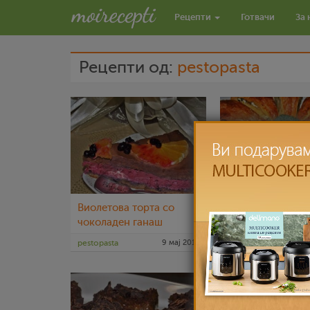
Рецепти
Готвачи
За 
Рецепти од:
pestopasta
Виолетова торта со
Пита со блитва 
чоколаден ганаш
pestopasta
9 мај 2015
pestopasta