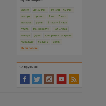
лесно
до 30 мин
30 мин – 60 мин
десерт
средно
1 час – 2 часа
појадок
ручек
2 часа – 3 часа
тесто
моирецепти
над 3 часа
вечера
јајца
декорации од храна
чоколадо
брашно
ореви
Види повеќе
Се дружиме