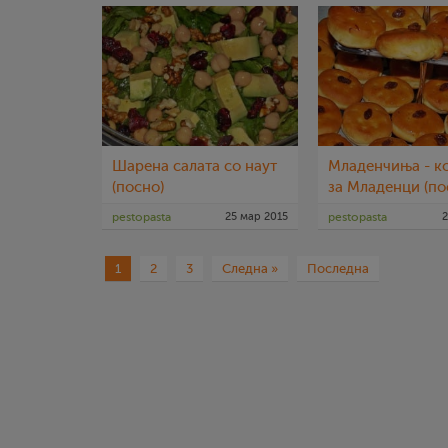
Шарена салата со наут
Младенчиња - к
(посно)
за Младенци (по
pestopasta
25 мар 2015
pestopasta
2
1
2
3
Следна »
Последна