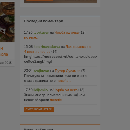
Последни коментари
17:26
tvojkuvar
на
Чорба од леќа
(12)
повеќе...
15:08
katerinanaskova
на
Ладна даска со
 и
4 врсти сирење
(14)
зола
[img]https://moirecepti.mk/content/uploads/2026/07/20260719
ce9ce2.jpg[/img]
ар 2015
23:21
tvojkuvar
на
Путер Сусамки
(7)
Почитувани корисници, жал ни е што
оваа страница не е
повеќе...
17:30
lidijamilo
на
Чорба од леќа
(12)
Значи многу неписмени има, кај кои
некои зборови
повеќе...
СИТЕ КОМЕНТАРИ
Клучни зборови