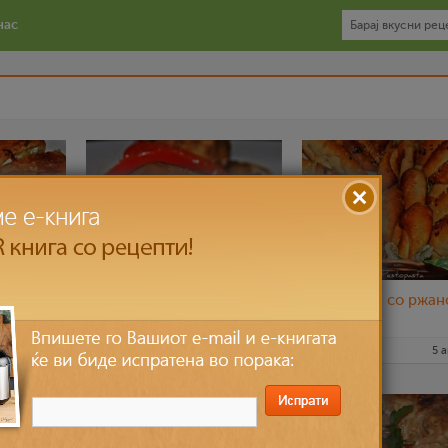
нас
и праз
Телешки сочен бифтек
Кифлички со ржан
со сос од печурки
брашно
8 мај 2015
pestopasta
6 апр 2015
pestopasta
5 