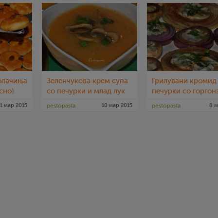
олачиња
Зеленчукова крем супа
Грилувани кромид
сно)
со печурки и млад лук
печурки со горгон
1 мар 2015
pestopasta
10 мар 2015
pestopasta
8 м