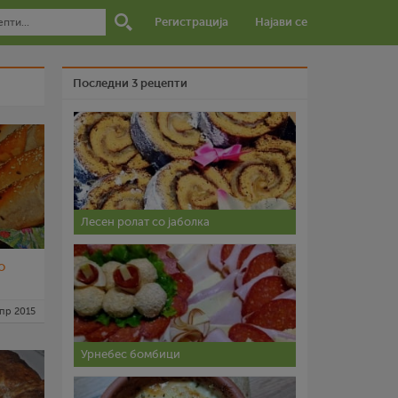
Регистрација
Најави се
Последни 3 рецепти
Лесен ролат со јаболка
о
апр 2015
Урнебес бомбици