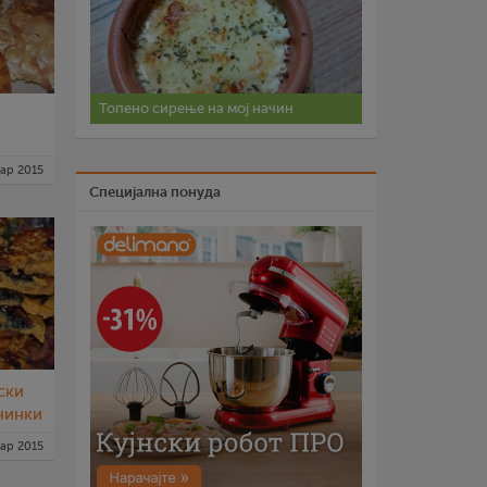
Топено сирење на мој начин
ар 2015
Специјална понуда
ски
чинки
ар 2015