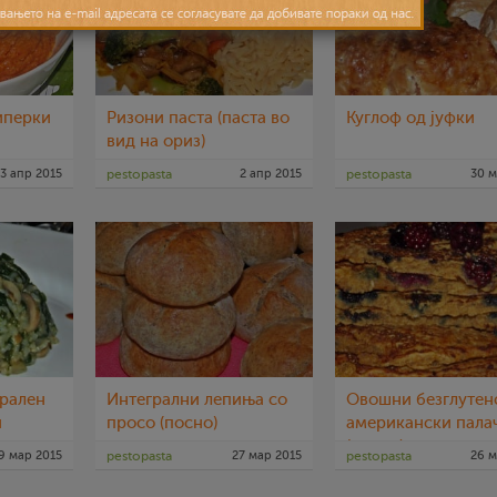
иперки
Ризони паста (паста во
Куглоф од јуфки
вид на ориз)
3 апр 2015
pestopasta
2 апр 2015
pestopasta
30 м
грален
Интегрални лепиња со
Овошни безглутен
и
просо (посно)
американски пала
(посно)
9 мар 2015
pestopasta
27 мар 2015
pestopasta
26 м