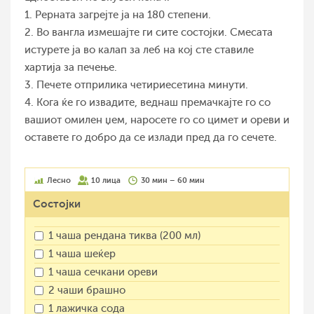
1. Рерната загрејте ја на 180 степени.
2. Во вангла измешајте ги сите состојки. Смесата
истурете ја во калап за леб на кој сте ставиле
хартија за печење.
3. Печете отприлика четириесетина минути.
4. Кога ќе го извадите, веднаш премачкајте го со
вашиот омилен џем, наросете го со цимет и ореви и
оставете го добро да се излади пред да го сечете.
Лесно
10 лица
30 мин – 60 мин
Состојки
1 чаша рендана тиква (200 мл)
1 чаша шеќер
1 чаша сечкани ореви
2 чаши брашно
1 лажичка сода