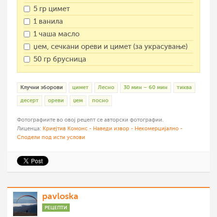
5 гр цимет
1 ванила
1 чаша масло
џем, сечкани ореви и цимет (за украсување)
50 гр брусница
Клучни зборови
цимет
Лесно
30 мин – 60 мин
тиква
десерт
ореви
џем
посно
Фотографиите во овој рецепт се авторски фотографии.
Лиценца:
Криејтив Комонс - Наведи извор - Некомерцијално -
Сподели под исти услови
pavloska
РЕЦЕПТИ