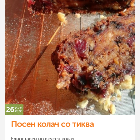
26
окт
2022
Посен колач со тиква
Едноставен но вкусен колач.