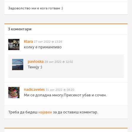
Задоволство ми е кога готвам :)
3 коментари
Klara
27 окт 2022 @ 13:26
колку е примамливо
pavloska
29 окт 2022 @ 12:02
Тенкју :)
nadicaveles
31 окт 2022 @ 08:20
Ми се допадна многу.Пресекот убав и сочен.
Треба да бидеш
најавен
за да оставиш коментар.