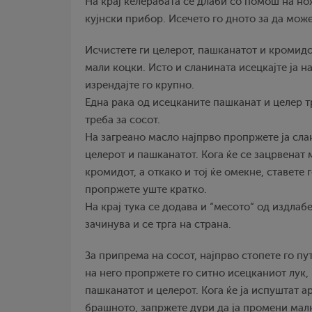
На крај келерабата се длаби со помош на но
кујнски прибор. Исечето го дното за да мож
Исчистете ги целерот, пашканатот и кромидот
мали коцки. Исто и сланината исецкајте ја 
изрендајте го крупно.
Една рака од исецканите пашканат и целер тр
треба за сосот.
На загреано масло најпрво пропржете ја слан
целерот и пашканатот. Кога ќе се зацрвенат 
кромидот, а откако и тој ќе омекне, ставете 
пропржете уште кратко.
На крај тука се додава и “месото“ од издлаб
зачинува и се трга на страна.
За припрема на сосот, најпрво стопете го пу
на него пропржете го ситно исецканиот лук, 
пашканатот и целерот. Кога ќе ја испуштат а
брашното, запржете дури да ја промени малку