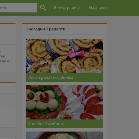
Регистрација
Најави се
Последни 3 рецепти
н
кам
а кои
Лесен ролат со јаболка
и
Урнебес бомбици