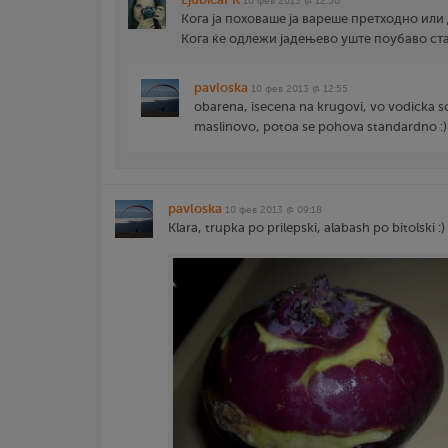
10 фев 2013 @ 12:50
Кога ја поховаше ја вареше претходно или
Кога ќе одлежи јадењево уште поубаво ст
pavloska
10 фев 2013 @ 12:55
obarena, isecena na krugovi, vo vodicka so
maslinovo, potoa se pohova standardno :)
pavloska
10 фев 2013 @ 09:18
Klara, trupka po prilepski, alabash po bitolski :) i