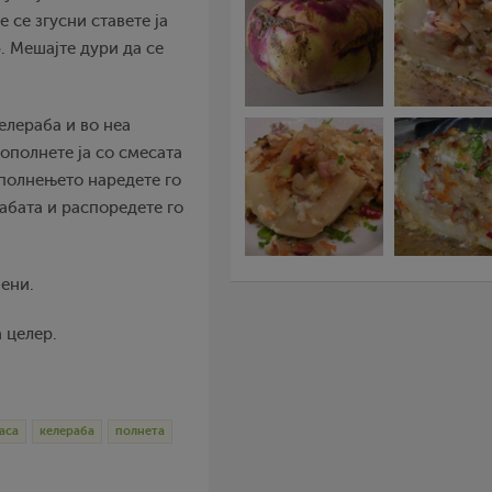
 се згусни ставете ја
. Мешајте дури да се
елераба и во неа
ополнете ја со смесата
 полнењето наредете го
рабата и распоредете го
пени.
 целер.
часа
келераба
полнета