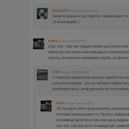
LjubicaPK
10 фев 2013 @ 12:46
Лили искрено и јас прв пат гледам иако го
се изненадив :)
Klara
10 фев 2013 @ 07:55
Е јас пак, прв пат гледам вакво растение или 
името во насловот мислев дека е некое морск
случај, интересно направено Бубе, со фантаз
LiliN
10 фев 2013 @ 08:00
Ti treba po pazarite da pocnis, zaedno so mo
tamu se prodava... Jas vo rendana salata s
konkreten vkus, ama gotveno ne sum videla,
Klara
10 фев 2013 @ 08:38
:)))) На еден блог пред неколку години 
постави некој рецепт со Трупка. Едвај н
се смееше детето) и сега пак да ја видам
таа-таа. Од ова што го наведе јас само 