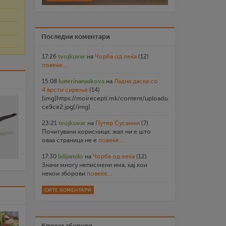
Последни коментари
17:26
tvojkuvar
на
Чорба од леќа
(12)
повеќе...
15:08
katerinanaskova
на
Ладна даска со
4 врсти сирење
(14)
[img]https://moirecepti.mk/content/uploads/2026/07/20260719
ce9ce2.jpg[/img]
23:21
tvojkuvar
на
Путер Сусамки
(7)
Почитувани корисници, жал ни е што
оваа страница не е
повеќе...
17:30
lidijamilo
на
Чорба од леќа
(12)
Значи многу неписмени има, кај кои
некои зборови
повеќе...
СИТЕ КОМЕНТАРИ
Клучни зборови