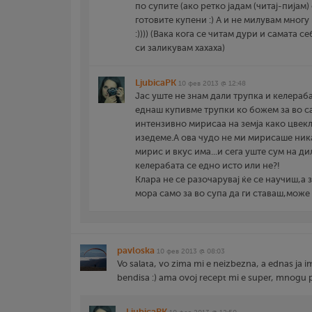
по супите (ако ретко јадам (читај-пијам)
готовите купени :) А и не милувам многу
:)))) (Вака кога се читам дури и самата 
си заликувам хахаха)
LjubicaPK
10 фев 2013 @ 12:48
Јас уште не знам дали трупка и келераба
еднаш купивме трупки ко божем за во с
интензивно мирисаа на земја како цвекл
изедеме.А ова чудо не ми мирисаше ни
мирис и вкус има...и сега уште сум на д
келерабата се едно исто или не?!
Клара не се разочарувај ќе се научиш,а 
мора само за во супа да ги ставаш,може
pavloska
10 фев 2013 @ 08:03
Vo salata, vo zima mi e neizbezna, a ednas ja
bendisa :) ama ovoj recept mi e super, mnogu p
LjubicaPK