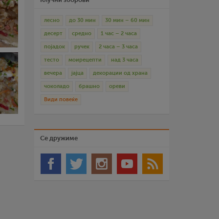
лесно
до 30 мин
30 мин – 60 мин
десерт
средно
1 час – 2 часа
појадок
ручек
2 часа – 3 часа
тесто
моирецепти
над 3 часа
вечера
јајца
декорации од храна
чоколадо
брашно
ореви
Види повеќе
Се дружиме