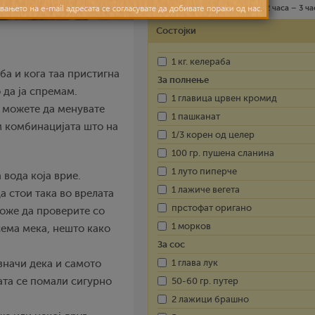
Средно
4 лица
2 часа – 3 ча
Состојки
1 кг. келераба
а и кога таа пристигна
За полнење
 да ја спремам.
1 главица црвен кромид
а можете да менувате
1 пашканат
ам комбинацијата што на
1/3 корен од целер
100 гр. пушена сланина
1 луто пиперче
 вода која врие.
1 лажиче вегета
а стои така во врелата
прстофат оригано
Може да проверите со
1 морков
сема мека, нешто како
За сос
1 глава лук
значи дека и самото
ата се помали сигурно
50-60 гр. путер
2 лажици брашно