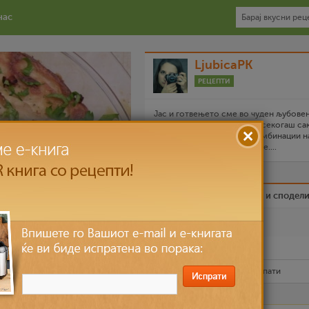
нас
LjubicaPK
РЕЦЕПТИ
Јас и готвењето сме во чуден љубове
однос,чат-пат откачувам и секогаш са
нешто ново,необично....комбинации н
најчесто не ни помислуваме....
Биди вистински пријател и сподел
Омилен
Испечати го рецептот
Рецептот е прочитан
6,493
пати