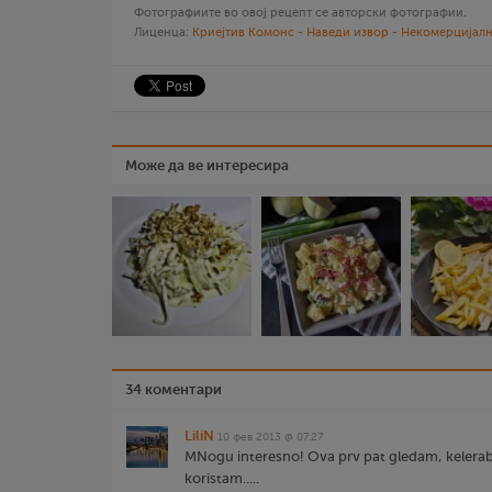
Фотографиите во овој рецепт се авторски фотографии.
Лиценца:
Криејтив Комонс - Наведи извор - Некомерцијалн
Може да ве интересира
34 коментари
LiliN
10 фев 2013 @ 07:27
MNogu interesno! Ova prv pat gledam, kelerab
koristam.....