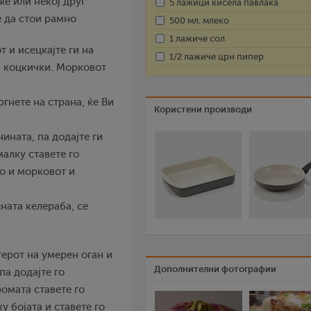
же или некој друг
5 лажици кисела павлака
е да стои рамно
500 мл. млеко
1 лажиче сол
 и исецкајте ги на
1/2 лажиче црн пипер
на коцкички. Морковот
гнете на страна, ќе Ви
Користени производи
ината, па додајте ги
малку ставете го
го и морковот и
ената келераба, се
терот на умерен оган и
Дополнителни фотографии
па додајте го
ромата ставете го
 бојата и ставете го