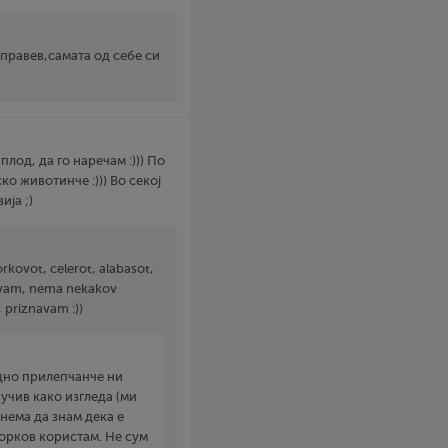
 правев,самата од себе си
плод, да го наречам :))) По
о животинче :))) Во секој
ија ;)
rkovot, celerot, alabasot,
tavam, nema nekakov
 priznavam :))
едно прилепчанче ни
аучив како изгледа (ми
 нема да знам дека е
морков користам. Не сум