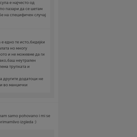
 супа е најчесто од
 по пазари да се шетам
себе на специфичен случај
 е едно те исто,бидејќи
алата но многу
ото и не можевме да ги
како,баш неутрален
илема трупката и
за другите додатоци не
 и во манџички
 imam samo pohovano i mi se
rimamlivo izgleda :)