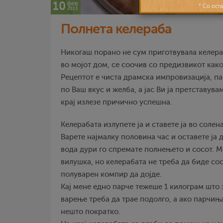
10
фев
2013
Полнета келераба
Никогаш порано не сум приготвувала келераб
во мојот дом, се соочив со предизвикот како
Рецептот е чиста драмска импровизација, п
по Ваш вкус и желба, а јас Ви ја претставув
крај излезе причично успешна.
Келерабата излупете ја и ставете ја во солена
Варете најмалку половина час и оставете ја д
вода дури го спремате полнењето и сосот. 
вилушка, но келерабата не треба да биде со
полуварен компир да дојде.
Кај мене едно парче тежеше 1 килограм што 
варење треба да трае подолго, а ако парчињ
нешто пократко.