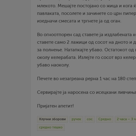
млекото. Мешајте постојано со жица и кога ќе
павлаката, посолете и зачинете со црн пипер
изедначи смесата и тргнете ја од оган.
Во огноотпорен сад ставете ја издлабената к
ставете само 2 лажици од сосот на дното и д
за полнење. Натапкајте убаво. Остатокот од
околу келерабата. Излејте го сосот врз келе
убаво наоколу.
Печете во незагреана рерна 1 час на 180 сте
Сервирајте ја наросена со исецкани ливчиња
Пријатен апетит!
Клучни зборови
ручек
сос
Средно
2 часа – 3 
средно тешко