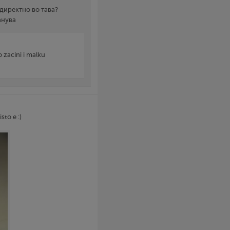
 директно во тава?
анува
 zacini i malku
sto e :)