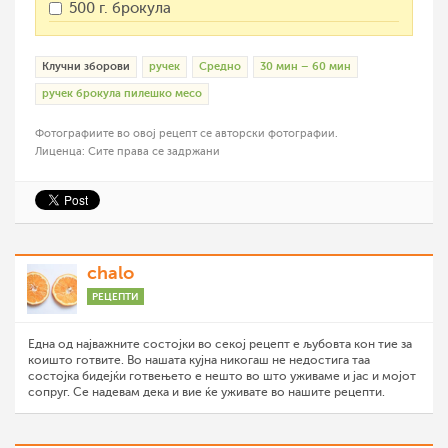
500 г. брокула
Клучни зборови
ручек
Средно
30 мин – 60 мин
ручек брокула пилешко месо
Фотографиите во овој рецепт се авторски фотографии.
Лиценца: Сите права се задржани
chalo
РЕЦЕПТИ
Една од најважните состојки во секој рецепт е љубовта кон тие за
коишто готвите. Во нашата кујна никогаш не недостига таа
состојка бидејќи готвењето е нешто во што уживаме и јас и мојот
сопруг. Се надевам дека и вие ќе уживате во нашите рецепти.