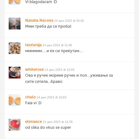
Vi blagodaram :D
Natalia Naceva
14 дек 2015 @ 01:18
Ммм треба да се проба)
teofanija
14 дек 2015 @ 11:48
мммммм.....и ќе си преќутам....
whiterose
14 дек 2015 @ 12:05
Ова е ручек мореее ручек и пол....уживање за
сите сетила...браво
chalo
14 дек 2015 @ 19:20
Fala vi :D
elenaece
15 дек 2015 @ 12:38
od slika do vkus se super