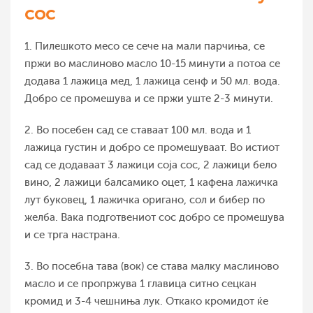
сос
1. Пилешкото месо се сече на мали парчиња, се
пржи во маслиново масло 10-15 минути а потоа се
додава 1 лажица мед, 1 лажица сенф и 50 мл. вода.
Добро се промешува и се пржи уште 2-3 минути.
2. Во посебен сад се ставаат 100 мл. вода и 1
лажица густин и добро се промешуваат. Во истиот
сад се додаваат 3 лажици соја сос, 2 лажици бело
вино, 2 лажици балсамико оцет, 1 кафена лажичка
лут буковец, 1 лажичка оригано, сол и бибер по
желба. Вака подготвениот сос добро се промешува
и се трга настрана.
3. Во посебна тава (вок) се става малку маслиново
масло и се пропржува 1 главица ситно сецкан
кромид и 3-4 чешниња лук. Откако кромидот ќе