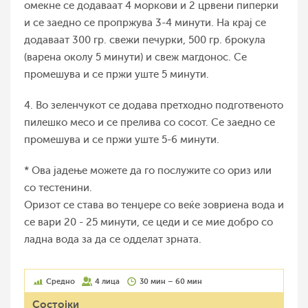
омекне се додаваат 4 моркови и 2 црвени пиперки
и се заедно се пропржува 3-4 минути. На крај се
додаваат 300 гр. свежи печурки, 500 гр. брокула
(варена околу 5 минути) и свеж магдонос. Се
промешува и се пржи уште 5 минути.
4. Во зеленчукот се додава претходно подготвеното
пилешко месо и се прелива со сосот. Се заедно се
промешува и се пржи уште 5-6 минути.
* Ова јадење можете да го послужите со ориз или
со тестенини.
Оризот се става во тенџере со веќе зовриена вода и
се вари 20 - 25 минути, се цеди и се мие добро со
ладна вода за да се одделат зрната.
Средно
4 лица
30 мин – 60 мин
Состојки