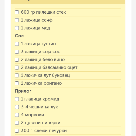
600 гр пилешки стек
1 лажица сенф
1 лажица мед
Сос
1 лажица густин
3 лажици соја сос
2 лажици бело вино
2 лажици балсамико оцет
1 лажичка лут буковец
1 лажичка оригано
Прилог
1 главица кромид
3-4 чешниња лук
4 моркови
2 црвени пиперки
300 г. свежи печурки