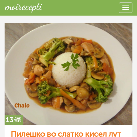
13
дек
2015
Пилешко во слатко кисел лут