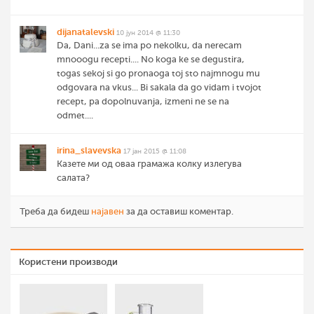
dijanatalevski
10 јун 2014 @ 11:30
Da, Dani...za se ima po nekolku, da nerecam
mnooogu recepti.... No koga ke se degustira,
togas sekoj si go pronaoga toj sto najmnogu mu
odgovara na vkus... Bi sakala da go vidam i tvojot
recept, pa dopolnuvanja, izmeni ne se na
odmet....
irina_slavevska
17 јан 2015 @ 11:08
Казете ми од оваа грамажа колку излегува
салата?
Треба да бидеш
најавен
за да оставиш коментар.
Користени производи