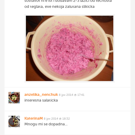
sostavot ni e ist i dodavam 2-3 lazici od tecnosta
od teglata, eve nekoja zalutana slikicka
anzelika_nenchuk
8 јун 2014 @ 17:41
interesna salaticka
KaterinaM
8 јун 2014 @ 18:32
Mnogu mi se dopadna...