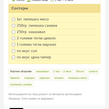
Лесно
повеќе лица
1 час – 2 часа
Состојки
1кг. пилешко месо
250гр. пилешка салама
250гр. кашкавал
2 големи тегли цвекло
1 голема тегла мајонез
по вкус сол
по вкус црна пипер
Клучни зборови
кашкавал
1 час – 2 часа
Лесно
салата
Цвекло
појадок
мајонез
зачини
пилешко месо
пилешка салама
Фотографиите во овој рецепт се авторски фотографии.
Лиценца: Сите права се задржани