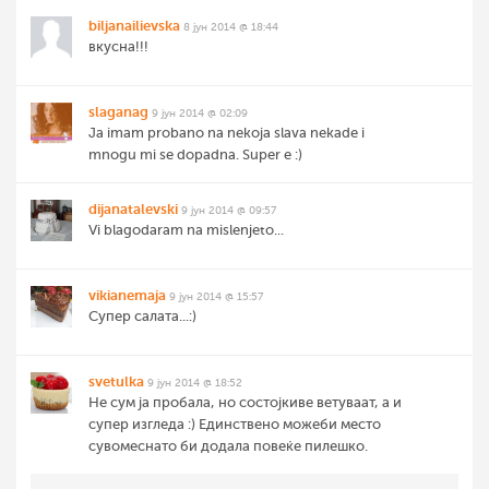
biljanailievska
8 јун 2014 @ 18:44
вкусна!!!
slaganag
9 јун 2014 @ 02:09
Ja imam probano na nekoja slava nekade i
mnogu mi se dopadna. Super e :)
dijanatalevski
9 јун 2014 @ 09:57
Vi blagodaram na mislenjeto...
vikianemaja
9 јун 2014 @ 15:57
Супер салата...:)
svetulka
9 јун 2014 @ 18:52
Не сум ја пробала, но состојкиве ветуваат, а и
супер изгледа :) Единствено можеби место
сувомеснато би додала повеќе пилешко.