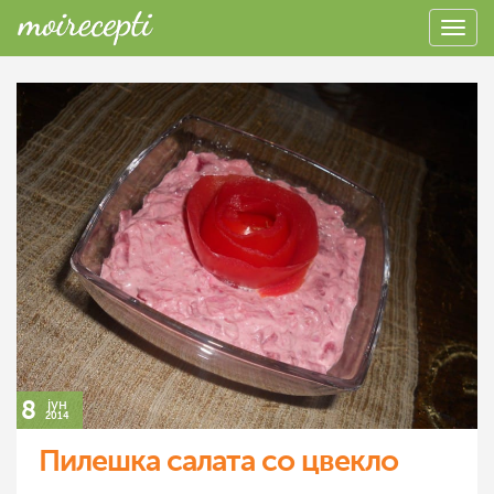
8
јун
2014
Пилешка салата со цвекло