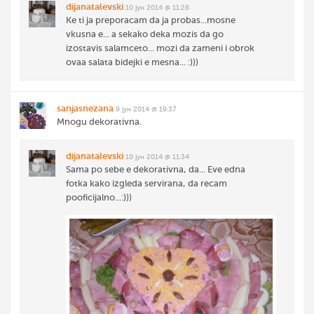
dijanatalevski
10 јун 2014 @ 11:28
Ke ti ja preporacam da ja probas...mosne
vkusna e... a sekako deka mozis da go
izostavis salamceto... mozi da zameni i obrok
ovaa salata bidejki e mesna... :)))
sanjasnezana
9 јун 2014 @ 19:37
Mnogu dekorativna.
dijanatalevski
10 јун 2014 @ 11:34
Sama po sebe e dekorativna, da... Eve edna
fotka kako izgleda servirana, da recam
pooficijalno...:)))