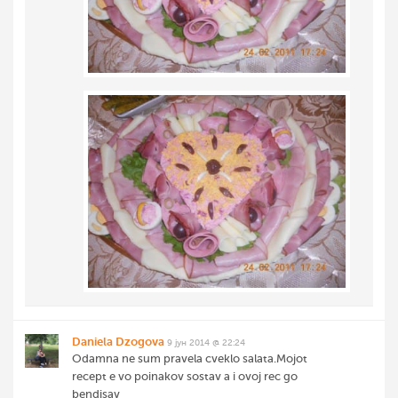
Daniela Dzogova
9 јун 2014 @ 22:24
Odamna ne sum pravela cveklo salata.Mojot
recept e vo poinakov sostav a i ovoj rec go
bendisav