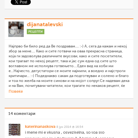
dijanatalevski
РЕЦЕПТИ
Најпрво би било ред да Ве поздравам.... :-) А, сега да кажам и некој
збор за мене.... Како и сите готвачи на оваа прекрасна страница,
која ги задоволува различните вкусови, како и сите посетители,
кои трагаат по некој рецепт, така и јас сум една од сите што
воглавном ме исполнува готвењето....Еден вид на хоби ми
е...Најчесто, дегустатори се моите најмили, а воедно и најстроги
критичари... :-) Подеднакво сакам да подготвувам и солено и благо
и тоа по желба на моите синови и на мојот сопруг.Се надевам дека
и на Вам, почитувани читатели, кои трагате по некаков рецепт, ќе
Ви се допаднат моите рецепти.... Па добрe дојдовте во мојата
Повеќе
кујна.... :-)
14 коментари
katerinanaskova
8 јун 2014 @ 16:54
i mene mi e vkusna , osvezitelna, so toa sto