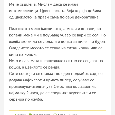
Мене омилена. Мислам дека ќе имам
истомисленици. Црвенкастата боја која ја добива
од цвеклото, ја прави сама по себе декоративна.
Пилешкото месо (можи стек, а можи и копани, со
копани мене ми е поубава) убаво се вари со сол. По
желба можи да се додади и коцка за пилешки бујон.
Оладеното месото се сецка на ситни коцки или се
кини на конци.
Исто и саламата и кашкавалот ситно се сецкаат на
коцки, а цвеклото се ренда.
Сите состојки се ставаат во еден подлабок сад, се
додава мајонезот и црната пипер, се убаво се
промешува-изедначува.Се остава во ладилник
најмалку 2 часа, да се соединат вкусовите и се
сервира по желба.