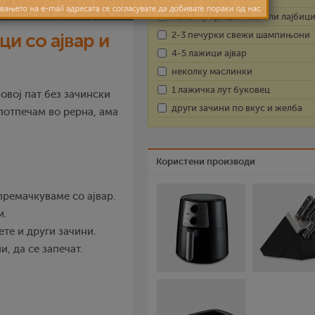
неколку кришки леб или лајбиц
2-3 печурки свежи шампињони
и со ајвар и
4-5 лажици ајвар
неколку маслинки
1 лажичка лут буковец
овој пат без зачински
други зачини по вкус и желба
потпечам во рерна, ама
Користени производи
 премачкуваме со ајвар.
и.
ете и други зачини.
, да се запечат.