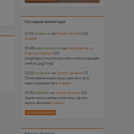
Последни коментари
17:26
tvojkuvar
на
Чорба од леќа
(12)
повеќе...
15:08
katerinanaskova
на
Ладна даска со
4 врсти сирење
(14)
[img]https://moirecepti.mk/content/uploads/2026/07/20260719
ce9ce2.jpg[/img]
23:21
tvojkuvar
на
Путер Сусамки
(7)
Почитувани корисници, жал ни е што
оваа страница не е
повеќе...
17:30
lidijamilo
на
Чорба од леќа
(12)
Значи многу неписмени има, кај кои
некои зборови
повеќе...
СИТЕ КОМЕНТАРИ
Клучни зборови