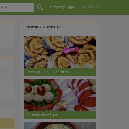
Регистрација
Најави се
Последни 3 рецепти
и
Лесен ролат со јаболка
Урнебес бомбици