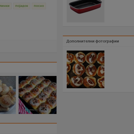
линки
појадок
посно
Дополнителни фотографии