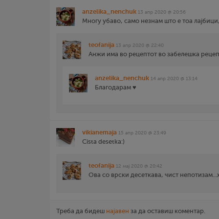
anzelika_nenchuk
13 апр 2020 @ 20:56
Многу убаво, само незнам што е тоа лајбици
teofanija
13 апр 2020 @ 22:40
Анжи има во рецептот во забелешка рецепт 
anzelika_nenchuk
14 апр 2020 @ 13:14
Благодарам ♥️
vikianemaja
15 апр 2020 @ 23:49
Cista desetka:)
teofanija
12 мај 2020 @ 20:42
Ова со врски десеткава, чист непотизам...
Треба да бидеш
најавен
за да оставиш коментар.