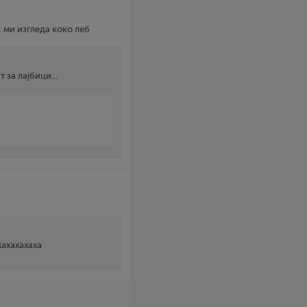
, ми изгледа коко леб
за лајбици...
хахахахаха