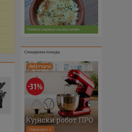
и
Топено сирење на мој начин
Специјална понуда