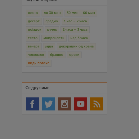
лесно
до 30 мин
30 мин – 60 мин
десерт
средно
1 час – 2 часа
појадок
ручек
2 часа – 3 часа
тесто
моирецепти
над 3 часа
вечера
јајца
декорации од храна
чоколадо
брашно
ореви
Види повеќе
Се дружиме