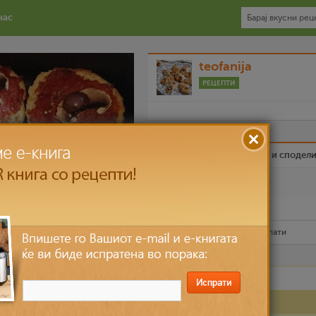
нас
teofanija
РЕЦЕПТИ
Биди вистински пријател и сподел
Омилен
Испечати го рецептот
Рецептот е прочитан
4,139
пати
Лесно
до 30 мин
Состојки