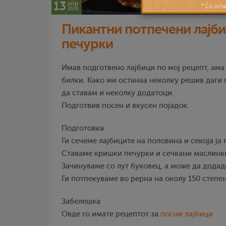
13
апр
2020
Пикантни потпечени лајбиц
печурки
Имав подготвено лајбици по мој рецепт, ама 
билки. Како ми останаа неколку решив даги 
да ставам и неколку додатоци.
Подготвив посен и вкусен појадок.
Подготовка
Ги сечеме лајбиците на половина и секоја ја
Ставаме кришки печурки и сечкани маслинк
Зачинуваме со лут буковец, а може да додад
Ги потпекуваме во рерна на околу 150 степени
Забелешка
Овде го имате рецептот за
посни лајбици