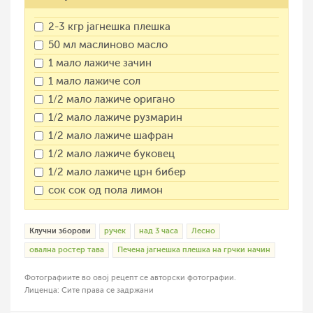
2-3 кгр јагнешка плешка
50 мл маслиново масло
1 мало лажиче зачин
1 мало лажиче сол
1/2 мало лажиче оригано
1/2 мало лажиче рузмарин
1/2 мало лажиче шафран
1/2 мало лажиче буковец
1/2 мало лажиче црн бибер
сок сок од пола лимон
Клучни зборови
ручек
над 3 часа
Лесно
овална ростер тава
Печена јагнешка плешка на грчки начин
Фотографиите во овој рецепт се авторски фотографии.
Лиценца: Сите права се задржани