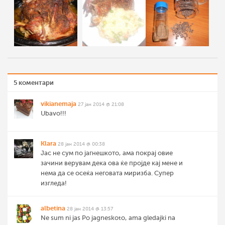
5 коментари
vikianemaja
27 јан 2014 @ 21:08
Ubavo!!!
Klara
28 јан 2014 @ 00:38
Јас не сум по јагнешкото, ама покрај овие
зачини верувам дека ова ќе пројде кај мене и
нема да се осеќа неговата миризба. Супер
изгледа!
albetina
28 јан 2014 @ 13:57
Ne sum ni jas Po jagneskoto, ama gledajki na