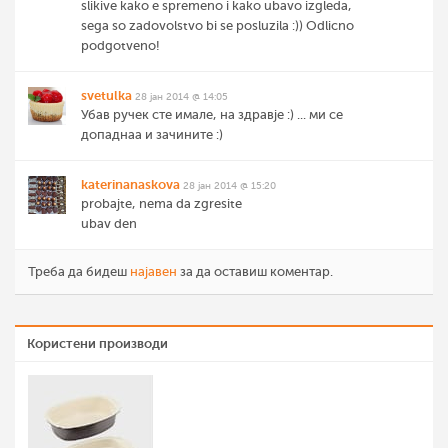
slikive kako e spremeno i kako ubavo izgleda,
sega so zadovolstvo bi se posluzila :)) Odlicno
podgotveno!
svetulka
28 јан 2014 @ 14:05
Убав ручек сте имале, на здравје :) ... ми се
допаднаа и зачините :)
katerinanaskova
28 јан 2014 @ 15:20
probajte, nema da zgresite
ubav den
Треба да бидеш
најавен
за да оставиш коментар.
Користени производи