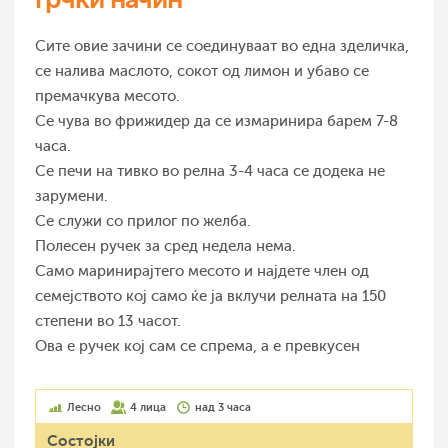
Сите овие зачини се соединуваат во една зделичка,
се налива маслото, сокот од лимон и убаво се
премачкува месото.
Се чува во фрижидер да се измаринира барем 7-8
часа.
Се печи на тивко во релна 3-4 часа се додека не
зарумени.
Се служи со прилог по желба.
Полесен ручек за сред недела нема.
Само маринирајтего месото и најдете член од
семејството кој само ќе ја вклучи релната на 150
степени во 13 часот.
Ова е ручек кој сам се спрема, а е превкусен
Лесно
4 лица
над 3 часа
Состојки