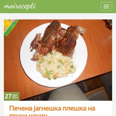
27
јан
2014
Печена јагнешка плешка на
грчки начин