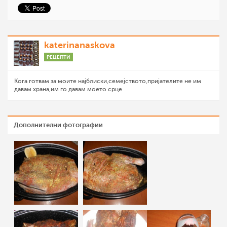
katerinanaskova
РЕЦЕПТИ
Кога готвам за моите најблиски,семејството,пријателите не им
давам храна,им го давам моето срце
Дополнителни фотографии