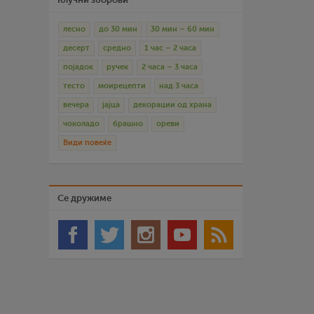
лесно
до 30 мин
30 мин – 60 мин
десерт
средно
1 час – 2 часа
појадок
ручек
2 часа – 3 часа
тесто
моирецепти
над 3 часа
вечера
јајца
декорации од храна
чоколадо
брашно
ореви
Види повеќе
Се дружиме