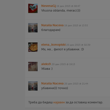
NevenaGj
19 дек 2015 @ 08:47
Vkusna oblanda, meraci:)))
Natalia Naceva
19 дек 2015 @ 13:53
благодарам)
elena_konopiski
20 дек 2015 @ 02:39
Мх, мх... филот е убавини. :D
aleks9
20 дек 2015 @ 19:13
Убава :)
Natalia Naceva
20 дек 2015 @ 21:44
убавини))) точно)
Треба да бидеш
најавен
за да оставиш коментар.