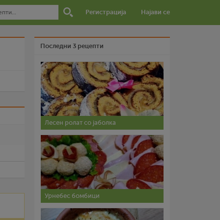
Регистрација
Најави се
Последни 3 рецепти
и
Лесен ролат со јаболка
Урнебес бомбици