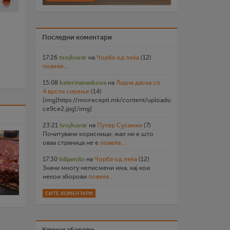
Последни коментари
17:26
tvojkuvar
на
Чорба од леќа
(12)
повеќе...
15:08
katerinanaskova
на
Ладна даска со
4 врсти сирење
(14)
[img]https://moirecepti.mk/content/uploads/2026/07/20260719
ce9ce2.jpg[/img]
23:21
tvojkuvar
на
Путер Сусамки
(7)
Почитувани корисници, жал ни е што
оваа страница не е
повеќе...
17:30
lidijamilo
на
Чорба од леќа
(12)
Значи многу неписмени има, кај кои
некои зборови
повеќе...
СИТЕ КОМЕНТАРИ
Клучни зборови