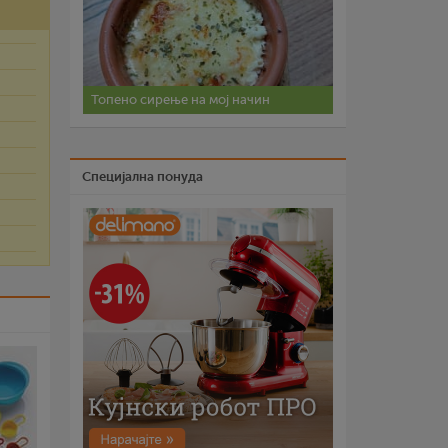
Топено сирење на мој начин
Специјална понуда