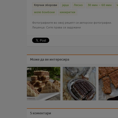
Клучни зборови
јајца
Лесно
30 мин – 60 мин
желе бонбони
кикиритки
Фотографиите во овој рецепт се авторски фотографии.
Лиценца: Сите права се задржани
Може да ве интересира
5 коментари