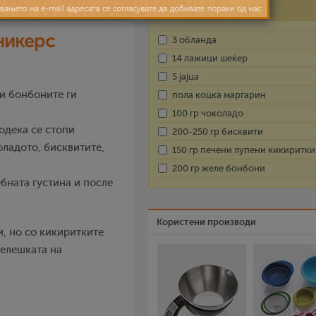
Состојки
никерс
3 обланда
14 лажици шеќер
5 јајца
 и бонбоните ги
пола коцка маргарин
100 гр чоколадо
додека се стопи
200-250 гр бисквити
оладото, бисквитите,
150 гр печени лупени кикиритки
200 гр желе бонбони
ебната густина и после
Користени производи
, но со кикиритките
белешката на