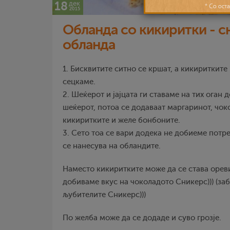
18
дек
2015
Обланда со кикиритки - с
обланда
1. Бисквитите ситно се кршат, а кикиритките
сецкаме.
2. Шеќерот и јајцата ги ставаме на тих оган 
шеќерот, потоа се додаваат маргаринот, чок
кикиритките и желе бонбоните.
3. Сето тоа се вари додека не добиеме потр
се нанесува на обландите.
Наместо кикиритките може да се става ореви
добиваме вкус на чоколадото Сникерс))) (за
љубителите Сникерс)))
По желба може да се додаде и суво грозје.