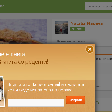
нас
Natalia Naceva
РЕЦЕПТИ
Обожавам да готвам .
Биди вистински пријател и сподел
Омилен
Испечати го рецептот
Рецептот е прочитан
5,118
пати
Лесно
повеќе лица
30 мин – 60 мин