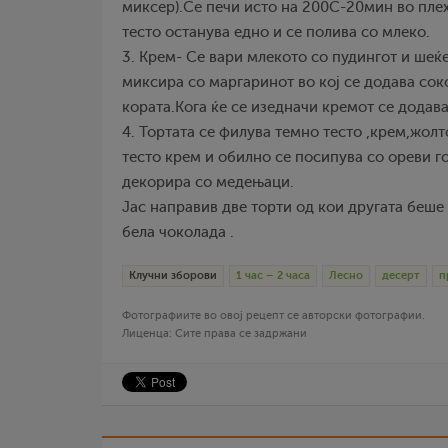
миксер).Се печи исто на 200С-20мин во плех
тесто останува едно и се полива со млеко.
3. Крем- Се вари млекото со пудингот и шеќе
миксира со маргаринот во кој се додава сок
кората.Кога ќе се изедначи кремот се додав
4. Тортата се филува темно тесто ,крем,жолт
тесто крем и обилно се посипува со ореви г
декорира со медењаци.
Јас направив две торти од кои другата беше
бела чоколада .
Клучни зборови
1 час – 2 часа
Лесно
десерт
п
Фотографиите во овој рецепт се авторски фотографии.
Лиценца: Сите права се задржани