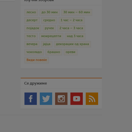
лесно
до 30 мин
30 мин – 60 мин
десерт
средно
1 час – 2 часа
појадок
ручек
2 часа – 3 часа
тесто
моирецепти
над 3 часа
вечера
јајца
декорации од храна
чоколадо
брашно
ореви
Види повеќе
Се дружиме