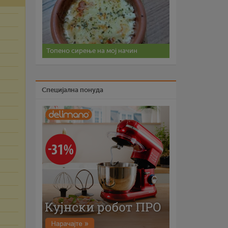
Топено сирење на мој начин
Специјална понуда