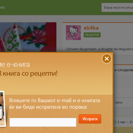
нас
eli4ka
РЕЦЕПТИ
Uzivam da gotvam ,a drugite da degustira
Биди вистински пријател и сподел
Омилен
Испечати го рецептот
Рецептот е прочитан
11,835
пати
Лесно
многу лица
1 час – 2
Состојки