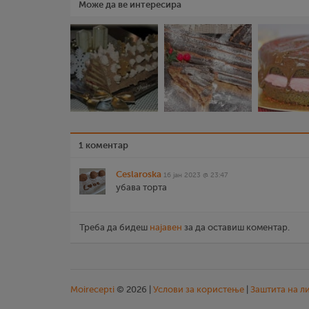
Може да ве интересира
1 коментар
Ceslaroska
16 јан 2023 @ 23:47
убава торта
Треба да бидеш
најавен
за да оставиш коментар.
Moirecepti
© 2026 |
Услови за користење
|
Заштита на л