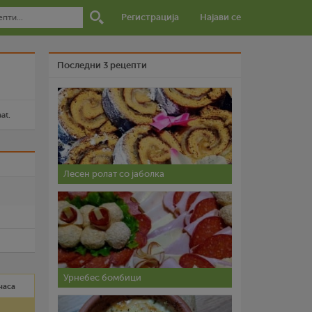
Регистрација
Најави се
Последни 3 рецепти
at.
и
Лесен ролат со јаболка
Урнебес бомбици
 часа