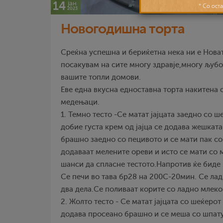
14
јан
2023
Новогодишна торта
Среќна успешна и бериќетна нека ни е Новат
посакувам на сите многу здравје,многу љубо
вашите топли домови.
Еве една вкусна едноставна торта накитена
медењаци.
1. Темно тесто -Се матат јајцата заедно со ш
добие густа крем од јајца се додава жешкат
брашно заедно со пецивото и се мати пак со
додаваат мелените ореви и исто се мати со
шанси да спласне тестото.Напротив ќе биде
Се печи во тава бр28 на 200С-20мин. Се лади
два дела.Се поливаат корите со ладно млеко
2. Жолто тесто - Се матат јајцата со шеќерот
додава просеано брашно и се меша со шпатул