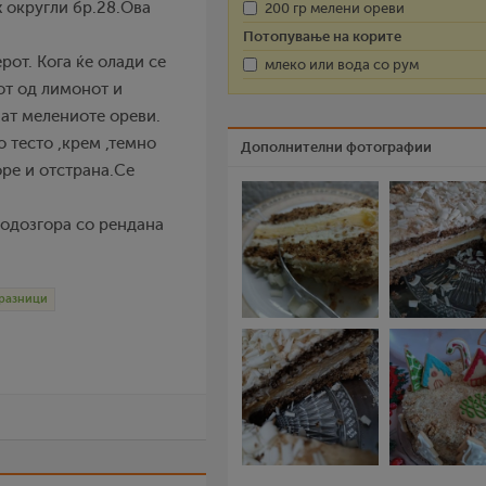
 округли бр.28.Ова
200 гр мелени ореви
Потопување на корите
рот. Кога ќе олади се
млеко или вода со рум
от од лимонот и
аат мелениоте ореви.
о тесто ,крем ,темно
Дополнителни фотографии
оре и отстрана.Се
 одозгора со рендана
разници