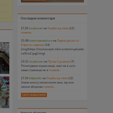
Последни коментари
17:26
tvojkuvar
на
Чорба од леќа
(12)
повеќе...
15:08
katerinanaskova
на
Ладна даска со
4 врсти сирење
(14)
[img]https://moirecepti.mk/content/uploads/2026/07/20260719
ce9ce2.jpg[/img]
23:21
tvojkuvar
на
Путер Сусамки
(7)
Почитувани корисници, жал ни е што
оваа страница не е
повеќе...
17:30
lidijamilo
на
Чорба од леќа
(12)
Значи многу неписмени има, кај кои
некои зборови
повеќе...
СИТЕ КОМЕНТАРИ
Клучни зборови