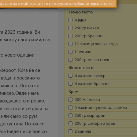
Темно тесто
4 јајца
250 гр шеќер
а 2023 година .Ви
200 гр брашно
в,многу слога и мир во
12 лажици жешка вода
1 пециво
 со новогодишни
200 гр мелен орев
Жолто тесто
еќероот. Кога ќе се
4 лажици шеќер
а вода ,просеаното
4 лажици брашно
 миксер. Потоа се
Крем
 миксер.Овде нема
500 мл млеко
 воздушесто и ровко.
5 лажици пудинг од ванила
 тестото и се дели на
250 гр маргарин
 или само со рум.
200 гр шеќер во прав
 до густина.Потоа се
а.(овде не се бие со
2 ванила