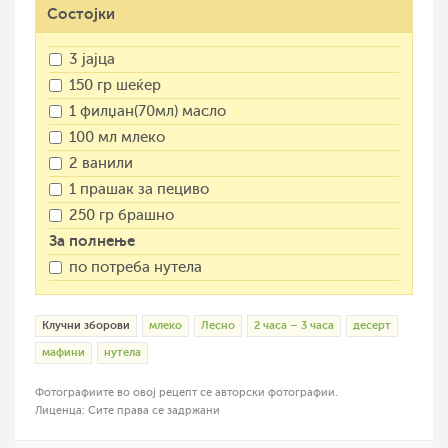
Состојки
3 јајца
150 гр шеќер
1 филџан(70мл) масло
100 мл млеко
2 ванили
1 прашак за пециво
250 гр брашно
За полнење
по потреба нутела
Клучни зборови
млеко
Лесно
2 часа – 3 часа
десерт
мафини
нутела
Фотографиите во овој рецепт се авторски фотографии.
Лиценца: Сите права се задржани