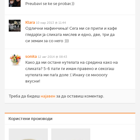
Preubavi se ke se probat:))
Klara
10 мар 2013 @ 11:44
Одлични мафинчиња! Сега ми се припи и кафе
гледајќи ја сликата мислев и едно, две, три да
си земам за со него :)))
sonita
12 авг 2014 @ 08:43
Како да ми остане нутелата на средина како на
сликата? 5-6 пати ги имам правено и секогаш
нутелата ми паѓа доле :( Инаку се мнооогу
вкусни!
Треба да бидеш
најавен
за да оставиш коментар.
Користени производи