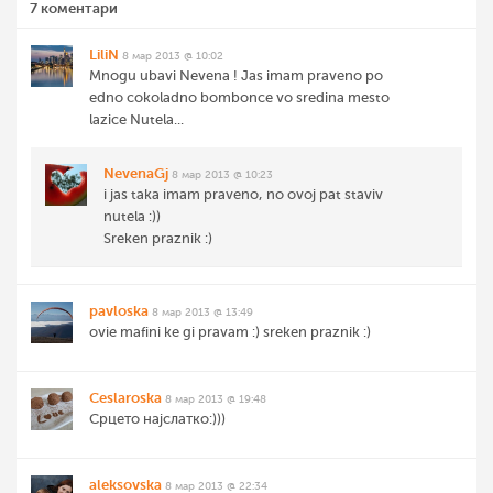
7 коментари
LiliN
8 мар 2013 @ 10:02
Mnogu ubavi Nevena ! Jas imam praveno po
edno cokoladno bombonce vo sredina mesto
lazice Nutela...
NevenaGj
8 мар 2013 @ 10:23
i jas taka imam praveno, no ovoj pat staviv
nutela :))
Sreken praznik :)
pavloska
8 мар 2013 @ 13:49
ovie mafini ke gi pravam :) sreken praznik :)
Ceslaroska
8 мар 2013 @ 19:48
Срцето најслатко:)))
aleksovska
8 мар 2013 @ 22:34