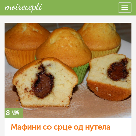
8
мар
2013
Мафини со срце од нутела