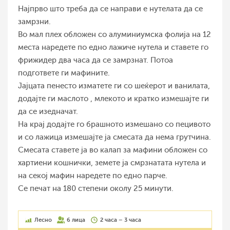
Најпрво што треба да се направи е нутелата да се
замрзни.
Во мал плех обложен со алуминиумска фолија на 12
места наредете по едно лажиче нутела и ставете го
фрижидер два часа да се замрзнат. Потоа
подгответе ги мафините.
Јајцата пенесто изматете ги со шеќерот и ванилата,
додајте ги маслото , млекото и кратко измешајте ги
да се изедначат.
На крај додајте го брашното измешано со пецивото
и со лажица измешајте ја смесата да нема грутчина.
Смесата ставете ја во калап за мафини обложен со
хартиени кошнички, земете ја смрзнатата нутела и
на секој мафин наредете по едно парче.
Се печат на 180 степени околу 25 минути.
Лесно
6 лица
2 часа – 3 часа