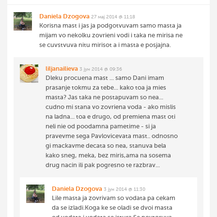
Daniela Dzogova
27 мај 2014 @ 11:18
Korisna mast i jas ja podgotvuvam samo masta ja
mijam vo nekolku zovrieni vodi i taka ne mirisa ne
se cuvstvuva nitu mirisot a i masta e posjajna.
liljanailieva
3 јун 2014 @ 09:36
Dleku procuena mast ... samo Dani imam
prasanje tokmu za tebe... kako toa ja mies
masta? Jas taka ne postapuvam so nea...
cudno mi stana vo zovriena voda - ako mislis
na ladna... toa e drugo, od premiena mast oti
neli nie od poodamna pametime - si ja
pravevme sega Pavlovicevata mast.. odnosno
gi mackavme decata so nea, stanuva bela
kako sneg, meka, bez miris,ama na sosema
drug nacin ili pak pogresno te razbrav...
Daniela Dzogova
3 јун 2014 @ 11:30
Lile masta ja zovrivam so vodata pa cekam
da se izladi.Koga ke se oladi se dvoi masta