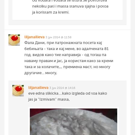
od vodata i vodata se istura.Se povtoruva
nekolku pati i masta stanuva sjajna i potoa
ja koristam za kremi.
liljanailieva
3 јун 2014 @ 11:58
Фала Дани, при патронажната посета кај
бебињата - така и кај мене, во адалчената 81
год. видов како тие направија - од тогаш па
наваму правам и јас, ја користам како за креми
така и за колачите,,, премиена маст, но многу
другачие... многу,
liljanailieva
3 јун 2014 @ 14:16
eve edna slikicka....kako izgleda od toa kako
jas ja "Izmivam" masta,