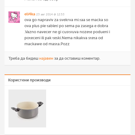
eli4ka
23 авг 2014 @ 12:53
ova go napraviv za svekrva mi.taa se macka so
ova plus pie tableti po sema pa zasega e dobra
.Vazno navecer ne gi custvuva nozete podueni i
poteceni ili pak teski.Nema nikakva steta od
mackawe od masta.Pozz
Треба да бидеш
најавен
за да оставиш коментар.
Користени производи