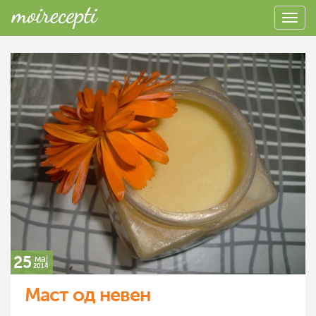
25
мај
2014
Маст од невен