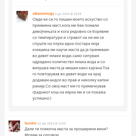
vikianemaja
3 јун 2014 @ 16:26
Овде ќе си го пишам моето искуство со
премиена маст,кога ми беа помали
девојчињата и кога редовно се боревме
со температури и стравот на не им се
спушти на плуќа една постара моја
комшика ме научи маста да ја премивам
во девет млаки води,само сипувам
одредено количество млака вода и со
вилушка маста ја мешам како кајгана.Тоа
го повторував во девет води на крај
додавам андол во прав и неколку капки
ракија.Со овој маст им го премачкував
градниот кош на ќерка ми и се покажа
успешно:)
buube
22 авг 2014 @ 11:50
Дали ти помогна маста за проширени вени?
Молам за одговор