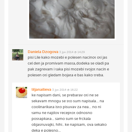
Daniela Dzogova
3 јун 2014 @ 14:29
pisi Lile kako mozebi e polesen nacinot oti jas
cel den ja promivam masta,dodeka se oladi pa
pak zagrevam i taka pisi mozebi tvojot nacin e
polesen oti gledam bojata e bas kako treba.
liljanailieva
3 јун 2014 @ 16:22
ke napisam dani, se prebarav oti ne se
sekavam mnogu se sto sum napisala... na
coolinarikata isto pisuvav za nea... no ni
tamu ne najdov receptot odnosno
postapkata... samo sum se frckala
objasnuvajki, hihi.. ke napisam, ova sekako
deka e polesno...