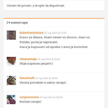
Uzivam da gotvam ,a drugite da degustiraat.
14 коментари
katerinanaskova
25 мај 2014 @ 17:07
bravo za ideava, imam neven vo dvorot, mast vo
frizider, pa ke ja napravam.
inace ja kupuvam od apteka i cesto ja koristime
vikianemaja
25 мај 2014 @ 19:20
Убав корисен рецепт:)
KaterinaM
25 мај 2014 @ 19:56
Vistina potreben e vakov recept!
sanjasnezana
27 мај 2014 @ 08:29
Korisen recept!