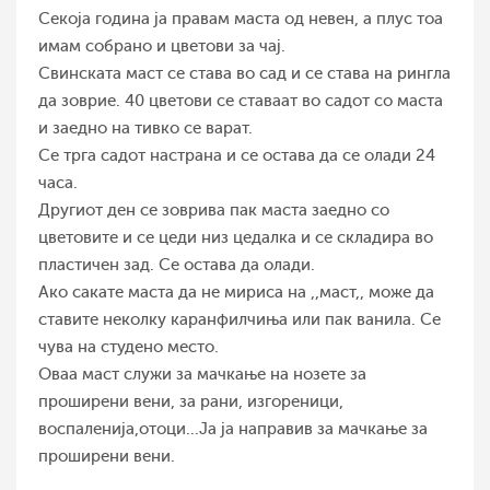
Секоја година ја правам маста од невен, а плус тоа
имам собрано и цветови за чај.
Свинската маст се става во сад и се става на рингла
да зоврие. 40 цветови се ставаат во садот со маста
и заедно на тивко се варат.
Се трга садот настрана и се остава да се олади 24
часа.
Другиот ден се зоврива пак маста заедно со
цветовите и се цеди низ цедалка и се складира во
пластичен зад. Се остава да олади.
Ако сакате маста да не мириса на ,,маст,, може да
ставите неколку каранфилчиња или пак ванила. Се
чува на студено место.
Оваа маст служи за мачкање на нозете за
проширени вени, за рани, изгореници,
воспаленија,отоци...Ја ја направив за мачкање за
проширени вени.