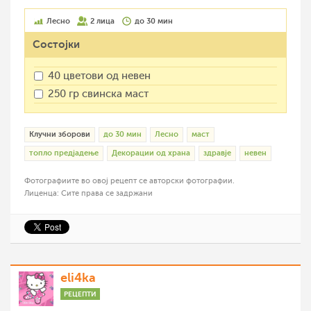
Лесно
2 лица
до 30 мин
Состојки
40 цветови од невен
250 гр свинска маст
Клучни зборови
до 30 мин
Лесно
маст
топло предјадење
Декорации од храна
здравје
невен
Фотографиите во овој рецепт се авторски фотографии.
Лиценца: Сите права се задржани
eli4ka
РЕЦЕПТИ