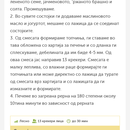
лененото семе, јачменовото, ‘ржаното брашно и
солта. Промешуваме.
2. Во сувите состојки ги додаваме маслиновото
масло и јогуртот, мешаме со лажица да се соединат
состојките.
3. Од смесата формираме топчиња, ги ставаме во
тава обложена со хартија за печење и со дланка ги
сплескуваме, дебелината да им биде 4-5 мм. Од
оваа смеса јас направив 13 крекери. Смесата е
малку леплива, со влажни раце формирајте ги
топчињата или може директно со лажица да турате
од смесата врз хартијата и со лажицата да ги
измазните и формирате.
4. Печеме во загреана рерна на 180 степени околу
10тина минути во зависност од рерната
Лесно
13 крекери лица
до 30 мин