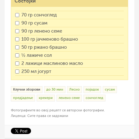
Состојки
70 гр сончоглед
90 гр сусам
90 гр ленено семе
100 гр јачменово брашно
50 гр ржано брашно
½ лажиче сол
2 лажици маслиново масло
250 мл јогурт
Клучни зборови
до 30 мин
Лесно
појадок
сусам
предјадење
крекери
ленено семе
сончоглед
Фотографиите во овој рецепт се авторски фотографии.
Лиценца: Сите права се задржани