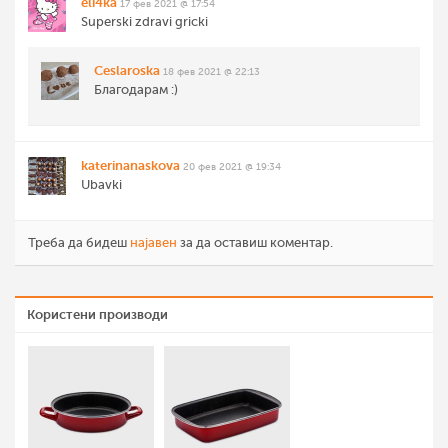
eli4ka
17 фев 2021 @ 17:54
Superski zdravi gricki
Ceslaroska
18 фев 2021 @ 22:13
Благодарам :)
katerinanaskova
20 фев 2021 @ 19:34
Ubavki
Треба да бидеш
најавен
за да оставиш коментар.
Користени производи