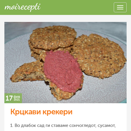
17
фев
2021
Крцкави крекери
1. Во длабок сад ги ставаме сончогледот, сусамот,