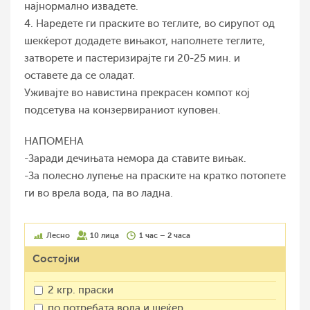
најнормално извадете.
4. Наредете ги праските во теглите, во сирупот од
шекќерот додадете вињакот, наполнете теглите,
затворете и пастеризирајте ги 20-25 мин. и
оставете да се оладат.
Уживајте во навистина прекрасен компот кој
подсетува на конзервираниот куповен.
НАПОМЕНА
-Заради дечињата немора да ставите вињак.
-За полесно лупење на праските на кратко потопете
ги во врела вода, па во ладна.
Лесно
10 лица
1 час – 2 часа
Состојки
2 кгр. праски
по потребата вода и шеќер