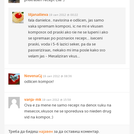
liljanailieva
19 сеп 2012 @ 00:22
fala danielce.. navistina e odlicen, jas samo
vaka spremam kompoti, ic ne mi e vkusen
kompotot od praski ako tie ne se lupeni i ako
se spremaat po poznatiot recept... iseceni
praski, voda i 5-6 lazici seker, pa da se
pasteriziraat, nekako mi ima posle kako sto
velam jas - Metaliziran vkus...
NevenaGj
19 сеп 2012 @ 08:36
odlicen kompot!
vanja-mk
19 сеп 2012 @ 15:58
Ova e za mene ne samo recept na denot tuku na
mesecot,vkusot ne se sporeduva so nieden drug
vid na kompot.:)
Треба да бидеш
најавен
за да оставиш коментар.