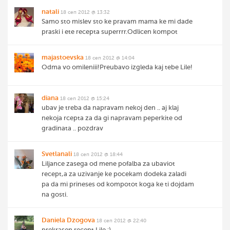
natali
18 сеп 2012 @ 13:32
Samo sto mislev sto ke pravam mama ke mi dade
praski i ete recepta superrrr.Odlicen kompot
majastoevska
18 сеп 2012 @ 14:04
Odma vo omileniii!Preubavo izgleda kaj tebe Lile!
diana
18 сеп 2012 @ 15:24
ubav je treba da napravam nekoj den .. aj klaj
nekoja rcepta za da gi napravam peperkite od
gradinata .. pozdrav
Svetlanali
18 сеп 2012 @ 18:44
Liljance zasega od mene pofalba za ubaviot
recept,a za uzivanje ke pocekam dodeka zaladi
pa da mi prineses od kompotot koga ke ti dojdam
na gosti.
Daniela Dzogova
18 сеп 2012 @ 22:40
prekrasen recept Lile :)