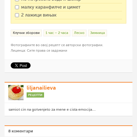
малку каранфилче и цимет
2 лажици вињак
Клучни зборови
1 час – 2 часа
Лесно
Зимница
Фотографиите во овој рецепт се авторски фотографии.
Лиценца: Сите права се задржани
liljanailieva
РЕЦЕПТИ
samiot cin na gotvenjeto za mene e cista emocija....
8 коментари