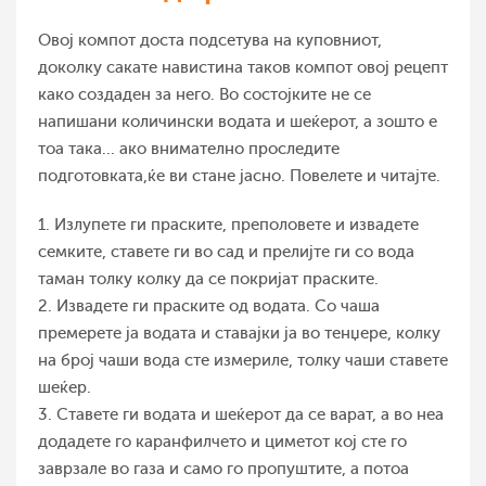
Овој компот доста подсетува на куповниот,
доколку сакате навистина таков компот овој рецепт
како создаден за него. Во состојките не се
напишани количински водата и шеќерот, а зошто е
тоа така... ако внимателно проследите
подготовката,ќе ви стане јасно. Повелете и читајте.
1. Излупете ги праските, преполовете и извадете
семките, ставете ги во сад и прелијте ги со вода
таман толку колку да се покријат праските.
2. Извадете ги праските од водата. Со чаша
премерете ја водата и ставајки ја во тенџере, колку
на број чаши вода сте измериле, толку чаши ставете
шеќер.
3. Ставете ги водата и шеќерот да се варат, а во неа
додадете го каранфилчето и циметот кој сте го
заврзале во газа и само го пропуштите, а потоа