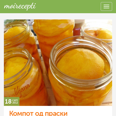
18
сеп
2012
Компот од праски