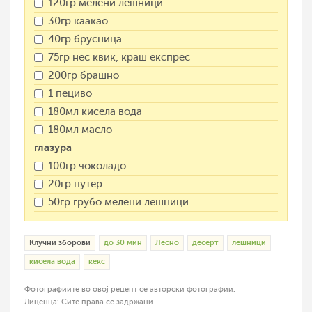
120гр мелени лешници
30гр каакао
40гр брусница
75гр нес квик, краш експрес
200гр брашно
1 пециво
180мл кисела вода
180мл масло
глазура
100гр чоколадо
20гр путер
50гр грубо мелени лешници
Клучни зборови
до 30 мин
Лесно
десерт
лешници
кисела вода
кекс
Фотографиите во овој рецепт се авторски фотографии.
Лиценца: Сите права се задржани