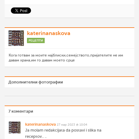
katerinanaskova
РЕЦЕПТИ
Кога готвам за моите најблиски,семејството,пријателите не им
давам храна,им го давам моето срце
Дополнителни фотографии
7 коментари
katerinanaskova
27 мар 2023 @ 10:04
Ja molam redakcijata da postavi i slika na
receptov.. ..