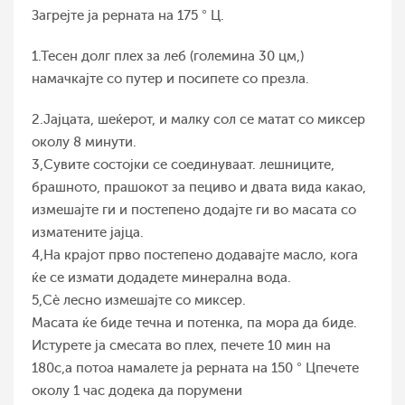
Загрејте ја рерната на 175 ° Ц.
1.Тесен долг плех за леб (големина 30 цм,)
намачкајте со путер и посипете со презла.
2.Јајцата, шеќерот, и малку сол се матат со миксер
околу 8 минути.
3,Сувите состојки се соединуваат. лешниците,
брашното, прашокот за пециво и двата вида какао,
измешајте ги и постепено додајте ги во масата со
изматените јајца.
4,На крајот прво постепено додавајте масло, кога
ќе се измати додадете минерална вода.
5,Сè лесно измешајте со миксер.
Масата ќе биде течна и потенка, па мора да биде.
Истурете ја смесата во плех, печете 10 мин на
180с,а потоа намалете ја рерната на 150 ° Цпечете
околу 1 час додека да порумени