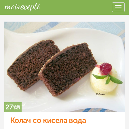
27
мар
2023
Колач со кисела вода