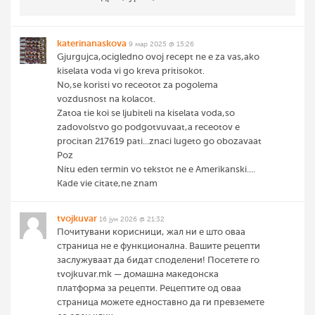
katerinanaskova
9 мар 2025 @ 15:26
Gjurgujca,ocigledno ovoj recept ne e za vas,ako
kiselata voda vi go kreva pritisokot.
No,se koristi vo receotot za pogolema
vozdusnost na kolacot.
Zatoa tie koi se ljubiteli na kiselata voda,so
zadovolstvo go podgotvuvaat,a receotov e
procitan 217619 pati...znaci lugeto go obozavaat
Poz
Nitu eden termin vo tekstot ne e Amerikanski....
Kade vie citate,ne znam
tvojkuvar
16 јун 2026 @ 21:32
Почитувани корисници, жал ни е што оваа
страница не е функционална. Вашите рецепти
заслужуваат да бидат споделени! Посетете го
tvojkuvar.mk — домашна македонска
платформа за рецепти. Рецептите од оваа
страница можете едноставно да ги превземете