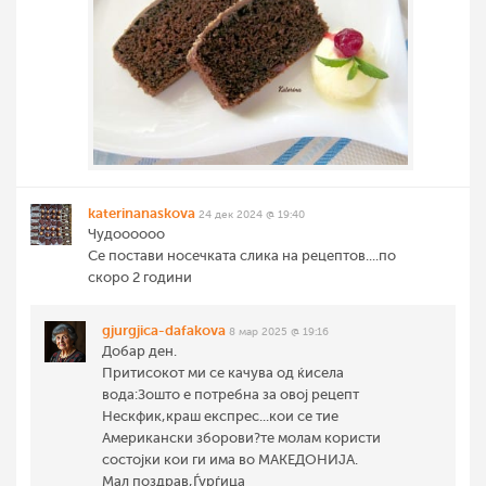
katerinanaskova
24 дек 2024 @ 19:40
Чудоооооо
Се постави носечката слика на рецептов....по
скоро 2 години
gjurgjica-dafakova
8 мар 2025 @ 19:16
Добар ден.
Притисокот ми се качува од ќисела
вода:Зошто е потребна за овој рецепт
Нескфик,краш експрес...кои се тие
Американски зборови?те молам користи
состојки кои ги има во МАКЕДОНИЈА.
Мал поздрав,Ѓурѓица