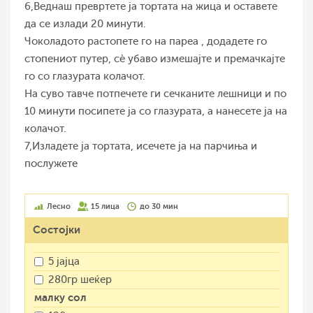
6,Веднаш превртете ја тортата на жица и оставете
да се излади 20 минути.
Чоколадото растопете го на пареа , додадете го
стопениот путер, сè убаво измешајте и премачкајте
го со глазурата колачот.
На суво тавче потпечете ги сечканите лешници и по
10 минути посипете ја со глазурата, а нанесете ја на
колачот.
7,Изладете ја тортата, исечете ја на парчиња и
послужете
Лесно
15 лица
до 30 мин
Состојки
5 јајца
280гр шеќер
малку сол