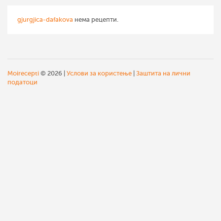
училиште „Коста Рацин“
во Подареш (Радовиш)
gjurgjica-dafakova
нема рецепти.
(МАКЕДОНИЈА).
Moirecepti
© 2026 |
Услови за користење
|
Заштита на лични
податоци