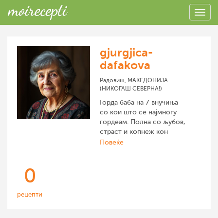
gjurgjica-
dafakova
Радовиш, МАКЕДОНИЈА
(НИКОГАШ СЕВЕРНА!)
Горда баба на 7 внучиња
со кои што се најмногу
гордеам. Полна со љубов,
страст и копнеж кон
убавината и традицијата
Повеќе
на далечните и
поедноставните времиња
0
во нашата сакана
МАКЕДОНИЈА! Горда
патриотка и поранешна
рецепти
учителка по македонски
јазик во основното