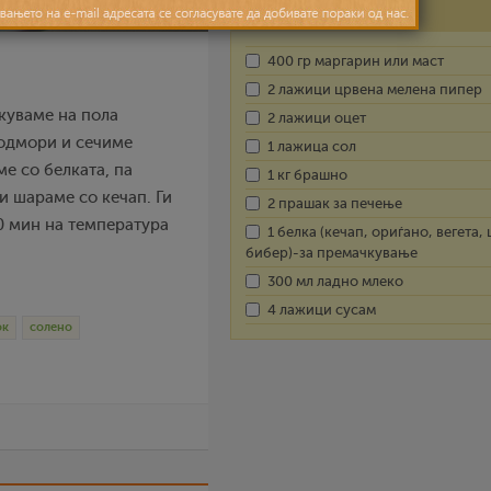
Состојки
400 гр маргарин или маст
2 лажици црвена мелена пипер
укуваме на пола
2 лажици оцет
 одмори и сечиме
1 лажица сол
е со белката, па
1 кг брашно
ги шараме со кечап. Ги
2 прашак за печење
0 мин на температура
1 белка (кечап, ориѓано, вегета,
бибер)-за премачкување
300 мл ладно млеко
4 лажици сусам
ок
солено