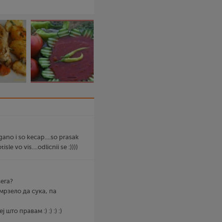
ano i so kecap....so prasak
le vo vis....odlicnii se :))))
сега?
мрзело да сука, па
што правам :) :) :) :)