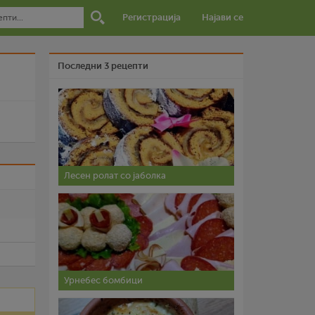
Регистрација
Најави се
Последни 3 рецепти
Лесен ролат со јаболка
и
Урнебес бомбици