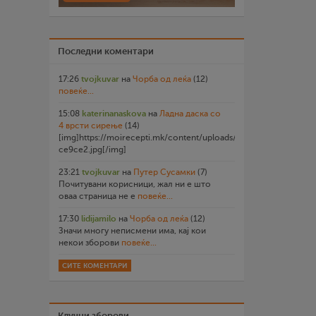
Последни коментари
17:26
tvojkuvar
на
Чорба од леќа
(12)
повеќе...
15:08
katerinanaskova
на
Ладна даска со
4 врсти сирење
(14)
[img]https://moirecepti.mk/content/uploads/2026/07/20260719
ce9ce2.jpg[/img]
23:21
tvojkuvar
на
Путер Сусамки
(7)
Почитувани корисници, жал ни е што
оваа страница не е
повеќе...
17:30
lidijamilo
на
Чорба од леќа
(12)
Значи многу неписмени има, кај кои
некои зборови
повеќе...
СИТЕ КОМЕНТАРИ
Клучни зборови