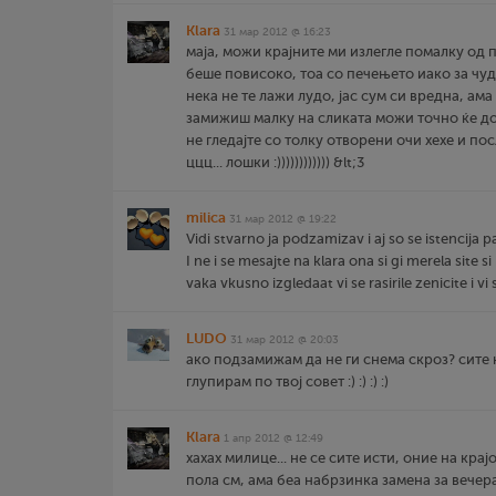
Klara
31 мар 2012 @ 16:23
маја, можи крајните ми излегле помалку од п
беше повисоко, тоа со печењето иако за чуд
нека не те лажи лудо, јас сум си вредна, ама 
замижиш малку на сликата можи точно ќе дојд
не гледајте со толку отворени очи хехе и по
ццц... лошки :)))))))))))) &lt;3
milica
31 мар 2012 @ 19:22
Vidi stvarno ja podzamizav i aj so se istencija p
I ne i se mesajte na klara ona si gi merela site si b
vaka vkusno izgledaat vi se rasirile zenicite i vi
LUDO
31 мар 2012 @ 20:03
ако подзамижам да не ги снема скроз? сите ќ
глупирам по твој совет :) :) :) :)
Klara
1 апр 2012 @ 12:49
хахах милице... не се сите исти, оние на кра
пола см, ама беа набрзинка замена за вечера