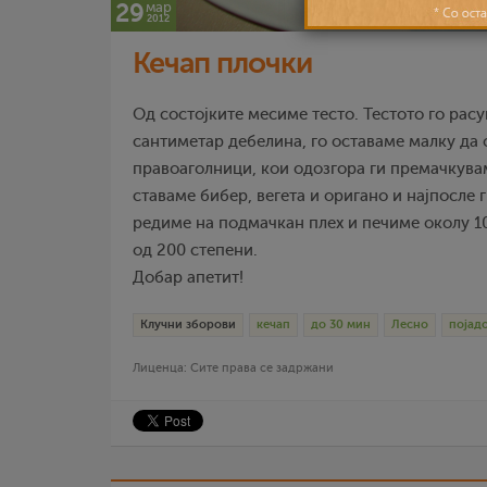
29
мар
2012
Кечап плочки
Од состојките месиме тесто. Тестото го рас
сантиметар дебелина, го оставаме малку да
правоаголници, кои одозгора ги премачкувам
ставаме бибер, вегета и оригано и најпосле 
редиме на подмачкан плех и печиме околу 1
од 200 степени.
Добар апетит!
Клучни зборови
кечап
до 30 мин
Лесно
појад
Лиценца: Сите права се задржани