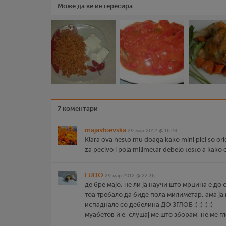
Може да ве интересира
7 коментари
majastoevska
29 мар 2012 @ 16:28
Klara ova nesto mu doaga kako mini pici so orig
za pecivo i pola milimetar debelo testo a kako otis
LUDO
29 мар 2012 @ 22:36
де бре мајо, не ли ја научи што мрцина е до 
тоа требало да биде пола милиметар, ама ја 
испаднале со дебелина ДО ЗГЛОБ :) :) :) :)
муабетов ѝ е, слушај ме што зборам, не ме глеј 