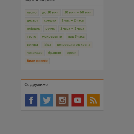
лесно
до 30 мин
30 мин – 60 мин
десерт
средно
1 час – 2 часа
појадок
ручек
2 часа – 3 часа
тесто
моирецепти
над 3 часа
вечера
јајца
декорации од храна
чоколадо
брашно
ореви
Види повеќе
Се дружиме