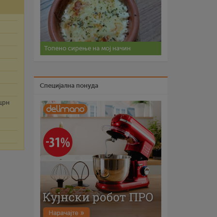
Топено сирење на мој начин
Специјална понуда
 црн