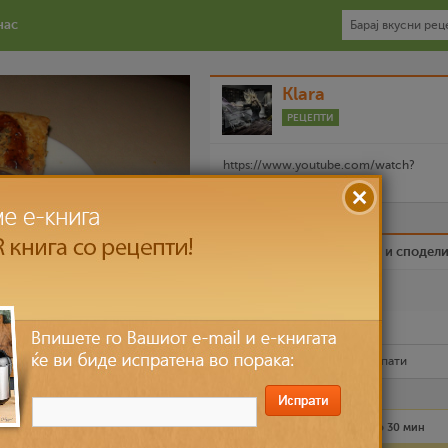
нас
Klara
РЕЦЕПТИ
https://www.youtube.com/watch?
v=ELjXiUP8H3E
Биди вистински пријател и сподел
Омилен
Испечати го рецептот
Рецептот е прочитан
5,246
пати
Лесно
6 лица
до 30 мин