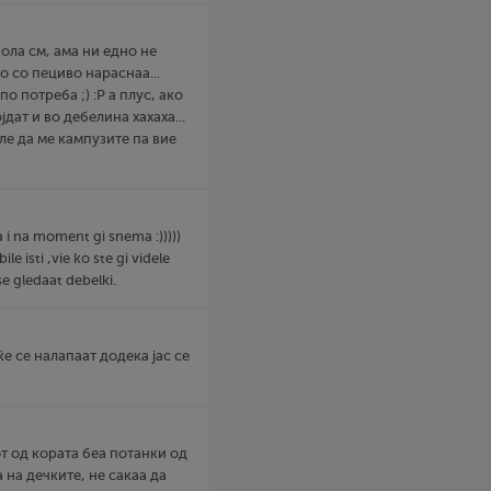
ола см, ама ни едно не
о со пециво нараснаа...
по потреба ;) :P a плус, ако
ат и во дебелина хахаха...
сле да ме кампузите па вие
a i na moment gi snema :)))))
ile isti ,vie ko ste gi videle
 se gledaat debelki.
е се налапаат додека јас се
јот од кората беа потанки од
 на дечките, не сакаа да