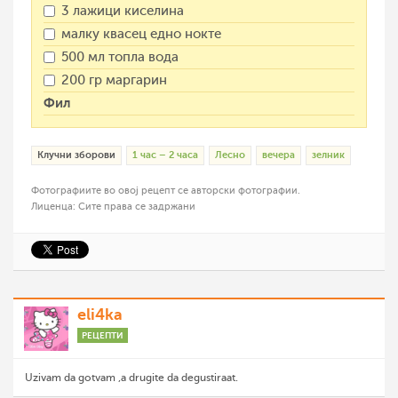
3 лажици киселина
малку квасец едно нокте
500 мл топла вода
200 гр маргарин
Фил
Клучни зборови
1 час – 2 часа
Лесно
вечера
зелник
Фотографиите во овој рецепт се авторски фотографии.
Лиценца: Сите права се задржани
eli4ka
РЕЦЕПТИ
Uzivam da gotvam ,a drugite da degustiraat.