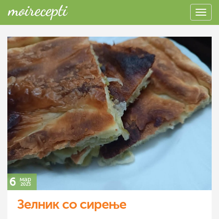
6
мар
2023
Зелник со сирење