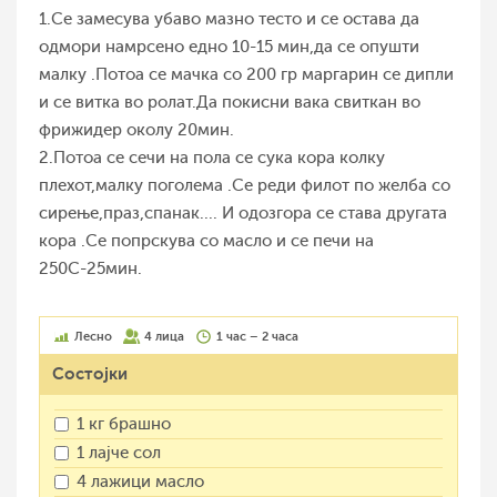
1.Се замесува убаво мазно тесто и се остава да
одмори намрсено едно 10-15 мин,да се опушти
малку .Потоа се мачка со 200 гр маргарин се дипли
и се витка во ролат.Да покисни вака свиткан во
фрижидер околу 20мин.
2.Потоа се сечи на пола се сука кора колку
плехот,малку поголема .Се реди филот по желба со
сирење,праз,спанак.... И одозгора се става другата
кора .Се попрскува со масло и се печи на
250С-25мин.
Лесно
4 лица
1 час – 2 часа
Состојки
1 кг брашно
1 лајче сол
4 лажици масло