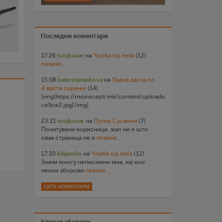
Последни коментари
17:26
tvojkuvar
на
Чорба од леќа
(12)
повеќе...
15:08
katerinanaskova
на
Ладна даска со
4 врсти сирење
(14)
[img]https://moirecepti.mk/content/uploads/2026/07/20260719
ce9ce2.jpg[/img]
23:21
tvojkuvar
на
Путер Сусамки
(7)
Почитувани корисници, жал ни е што
оваа страница не е
повеќе...
17:30
lidijamilo
на
Чорба од леќа
(12)
Значи многу неписмени има, кај кои
некои зборови
повеќе...
СИТЕ КОМЕНТАРИ
Клучни зборови