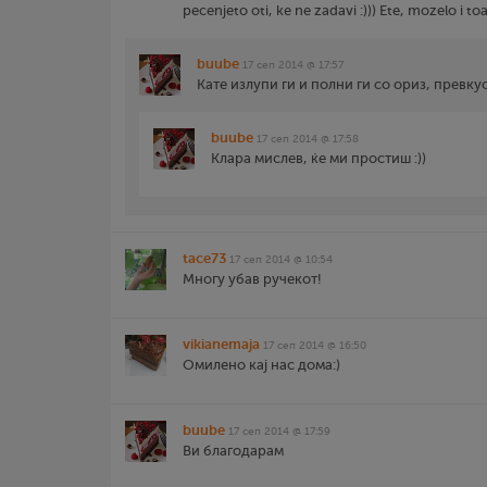
pecenjeto oti, ke ne zadavi :))) Ete, mozelo i toa
buube
17 сеп 2014 @ 17:57
Кате излупи ги и полни ги со ориз, превкус
buube
17 сеп 2014 @ 17:58
Клара мислев, ќе ми простиш :))
tace73
17 сеп 2014 @ 10:54
Многу убав ручекот!
vikianemaja
17 сеп 2014 @ 16:50
Омилено кај нас дома:)
buube
17 сеп 2014 @ 17:59
Ви благодарам