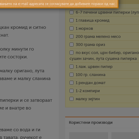
иперки издвојте за да
6-7 печени црвени пиперки (луп
1 главица кромид
ецкан кромид и ситно
1 морков
нат.
200 грама мелено месо
300 грама ориз
колку минути го
по вкус сол, црн бибер, оригано
те состојки.
сушен зачин, лута сушена пиперка
1 лаж. црвен пипер
малку оригано, лута
100 гр. сланина
аваме и малку сланина
1 рендан домат
1-2 компири
малку зејтин
 пиперки и се затвораат
е и внатре во
Користени производи
еваме со вода и ги
д тавата, ручекот е