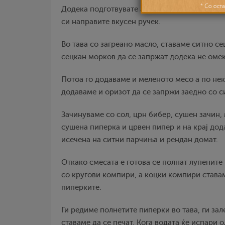
Додека подготвувате ајвар, неколку печени п
си направите вкусен ручек.
Во тава со загреано масло, ставаме ситно с
сецкан морков да се запржат додека не омек
Потоа го додаваме и меленото месо а по не
додаваме и оризот да се запржи заедно со си
Зачинуваме со сол, црн бибер, сушен зачин, 
сушена пиперка и црвен пипер и на крај дод
исечена на ситни парчиња и рендан домат.
Откако смесата е готова се полнат лупените
со кругови компири, а коцки компири ставам
пиперките.
Ги редиме полнетите пиперки во тава, ги зал
ставаме да се печат. Кога водата ќе испари о