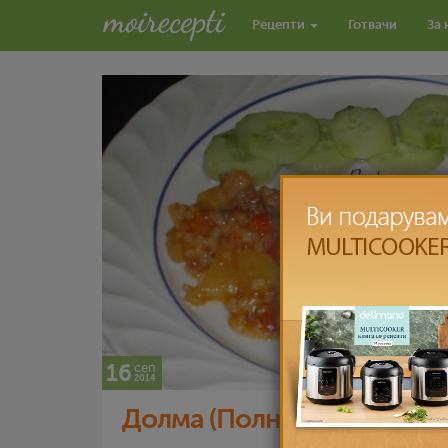
Рецепти
Готвачи
За 
16
сеп
2014
Долма (Полнети печени п