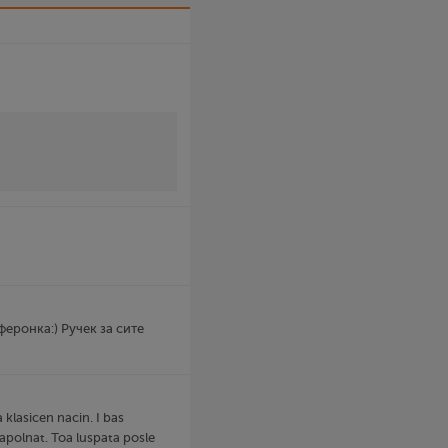
феронка:) Ручек за сите
 klasicen nacin. I bas
napolnat. Toa luspata posle