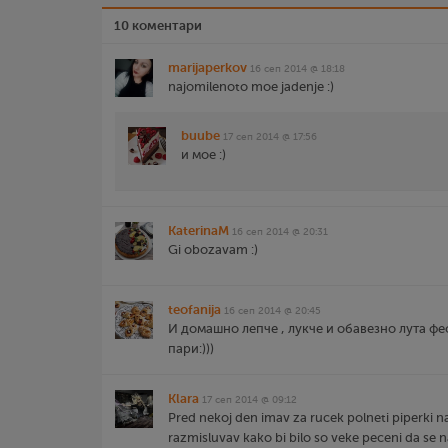
10 коментари
marijaperkov
16 сеп 2014 @ 18:18
najomilenoto moe jadenje :)
buube
17 сеп 2014 @ 17:56
и мое :)
KaterinaM
16 сеп 2014 @ 20:31
Gi obozavam :)
teofanija
16 сеп 2014 @ 20:45
И домашно лепче , лукче и обавезно лута фе
пари:)))
Klara
17 сеп 2014 @ 09:12
Pred nekoj den imav za rucek polneti piperki na
razmisluvav kako bi bilo so veke peceni da se 