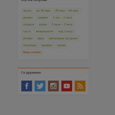
лесно
до 30 мин
30 мин – 60 мин
десерт
средно
1 час – 2 часа
појадок
ручек
2 часа – 3 часа
тесто
моирецепти
над 3 часа
вечера
јајца
декорации од храна
чоколадо
брашно
ореви
Види повеќе
Се дружиме