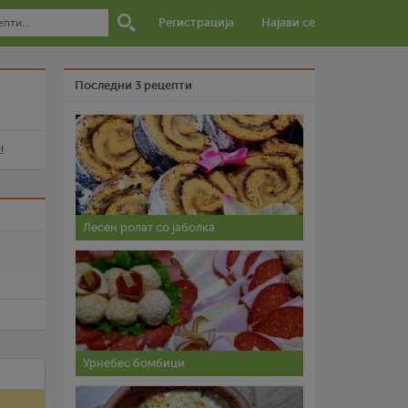
Регистрација
Најави се
Последни 3 рецепти
!
и
Лесен ролат со јаболка
Урнебес бомбици