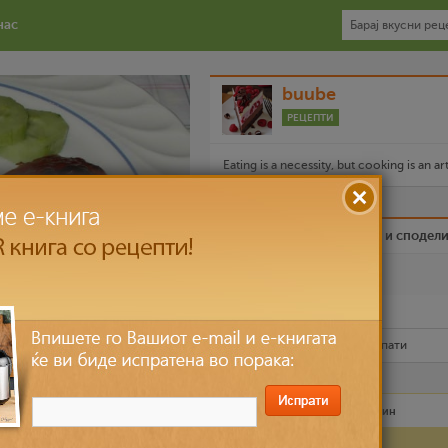
нас
buube
РЕЦЕПТИ
Eating is a necessity, but cooking is an art
Биди вистински пријател и сподел
Омилен
Испечати го рецептот
Рецептот е прочитан
8,297
пати
иперки)
Лесно
30 мин – 60 мин
Состојки