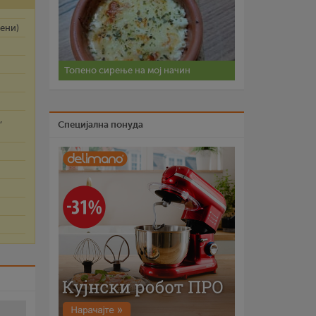
ени)
Топено сирење на мој начин
,
Специјална понуда