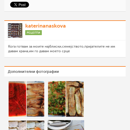
katerinanaskova
РЕЦЕПТИ
Кога готвам за моите најблиски,семејството,пријателите не им
давам храна,им го давам моето срце
Дополнителни фотографии