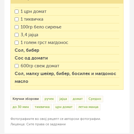
1 црн домат
1 тиквичка
100гр бело сирење
3,4 јајца
1 голем грст магдонос
Сол, бибер
Сос од домати
600гр свеж домат
Сол, малку шеќер, бибер, босилек и магдонос
масло
Клучни зборови
ручек
јајца
домат
Средно
до 30 мин
тиквичка
црн домат
летна манџа
Фотографиите во овој рецепт се авторски фотографии.
Лиценца: Сите права се задржани