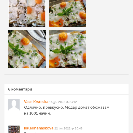
6 коментари
Vase Krsteska
16 јун 2022 @ 23:12
Одлично, превкусно. Модар домат обожавам
на 1001 начин.
katerinanaskova
22 јун 2022 @ 20:48