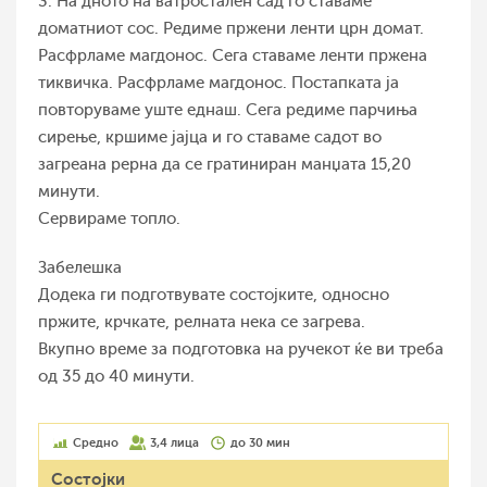
3. На дното на ватростален сад го ставаме
доматниот сос. Редиме пржени ленти црн домат.
Расфрламе магдонос. Сега ставаме ленти пржена
тиквичка. Расфрламе магдонос. Постапката ја
повторуваме уште еднаш. Сега редиме парчиња
сирење, кршиме јајца и го ставаме садот во
загреана рерна да се гратиниран манџата 15,20
минути.
Сервираме топло.
Забелешка
Додека ги подготвувате состојките, односно
пржите, крчкате, релната нека се загрева.
Вкупно време за подготовка на ручекот ќе ви треба
од 35 до 40 минути.
Средно
3,4 лица
до 30 мин
Состојки