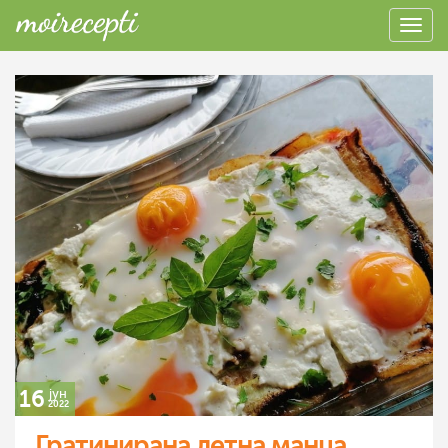
16
јун
2022
Гратинирана летна манџа