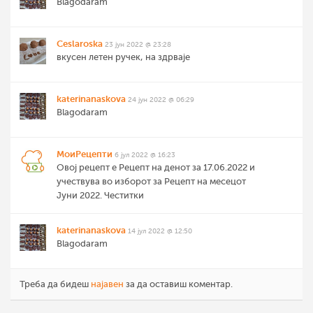
Blagodaram
Ceslaroska
23 јун 2022 @ 23:28
вкусен летен ручек, на здрваје
katerinanaskova
24 јун 2022 @ 06:29
Blagodaram
МоиРецепти
6 јул 2022 @ 16:23
Овој рецепт е Рецепт на денот за 17.06.2022 и
учествува во изборот за Рецепт на месецот
Јуни 2022. Честитки
katerinanaskova
14 јул 2022 @ 12:50
Blagodaram
Треба да бидеш
најавен
за да оставиш коментар.