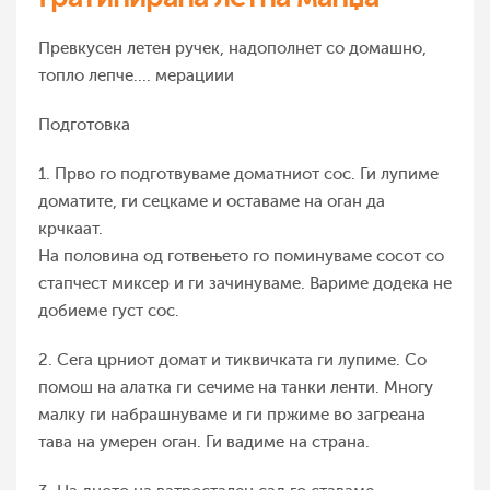
Превкусен летен ручек, надополнет со домашно,
топло лепче.... мерациии
Подготовка
1. Прво го подготвуваме доматниот сос. Ги лупиме
доматите, ги сецкаме и оставаме на оган да
крчкаат.
На половина од готвењето го поминуваме сосот со
стапчест миксер и ги зачинуваме. Вариме додека не
добиеме густ сос.
2. Сега црниот домат и тиквичката ги лупиме. Со
помош на алатка ги сечиме на танки ленти. Многу
малку ги набрашнуваме и ги пржиме во загреана
тава на умерен оган. Ги вадиме на страна.