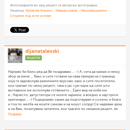
Фотографиите во овој рецепт се авторски фотографии.
Лиценца:
Криејтив Комонс - Наведи извор - Некомерцијално -
Сподели под исти услови
dijanatalevski
РЕЦЕПТИ
Најпрво би било ред да Ве поздравам.... :-) А, сега да кажам и некој
збор за мене.... Како и сите готвачи на оваа прекрасна страница,
која ги задоволува различните вкусови, како и сите посетители,
кои трагаат по некој рецепт, така и јас сум една од сите што
воглавном ме исполнува готвењето....Еден вид на хоби ми
е...Најчесто, дегустатори се моите најмили, а воедно и најстроги
критичари... :-) Подеднакво сакам да подготвувам и солено и благо
и тоа по желба на моите синови и на мојот сопруг.Се надевам дека
и на Вам, почитувани читатели, кои трагате по некаков рецепт, ќе
Ви се допаднат моите рецепти.... Па добрe дојдовте во мојата
Повеќе
кујна.... :-)