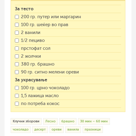
За тесто
200 гр. путер или маргарин
100 гр. шеќер во прав
2 ванили
1/2 пециво
прстофат сол
2 жолчки
380 гр. брашно
90 гр. ситно мелени ореви
За украсување
100 гр. црно чоколадо
1,5 лажица масло
по потреба кокос
Клучни зборови
Лесно
брашно
30 мин – 60 мин
чоколадо
десерт
ореви
ванила
празници