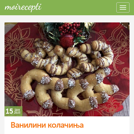
15
јан
2023
Ванилини колачиња