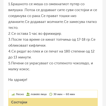
1.Брашното се меша со омекнатиот путер со
вилушка .Потоа се додаваат сите суви состојки и се
соединува со рака.Се прават тошки низ
дланките.Се додаваат жолчките.Се замесува глатко
тесто.
2.Се остава 1 час во фрижидер.
3.После тоа време се кинат топчиња од 17-18 гр.Се
обликоваат кифлички.
4.Се редат во плех и се печат на 180 степени од 12
до 13 минути.
5.Печени се украсуваат со стопеното чоколадо, и
малку кокос.
На здравје!
Лесно
повеќе лица
30 мин – 60 мин
Состојки