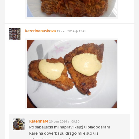
katerinanaskova
19 сеп 2014 @ 17:41
KaterinaM
20 сеп 2014 @ 09:30
Po sabajlecki mi napravi kejf:) ti blagodaram
Kate na doverbata, drago mi e sto ti s