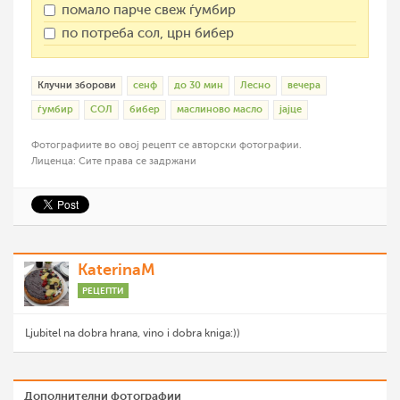
помало парче свеж ѓумбир
по потреба сол, црн бибер
Клучни зборови
сенф
до 30 мин
Лесно
вечера
ѓумбир
СОЛ
бибер
маслиново масло
јајце
Фотографиите во овој рецепт се авторски фотографии.
Лиценца: Сите права се задржани
KaterinaM
РЕЦЕПТИ
Ljubitel na dobra hrana, vino i dobra kniga:))
Дополнителни фотографии