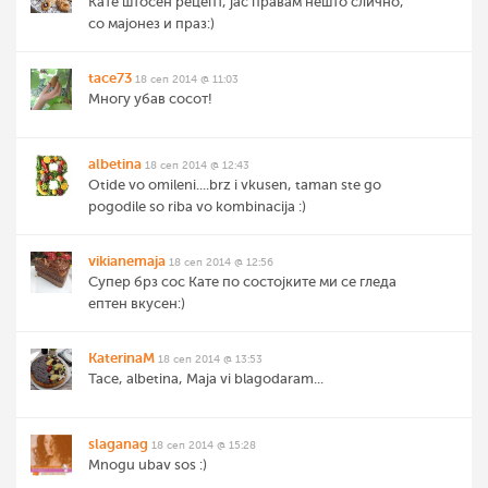
Кате штосен рецепт, јас правам нешто слично,
со мајонез и праз:)
tace73
18 сеп 2014 @ 11:03
Многу убав сосот!
albetina
18 сеп 2014 @ 12:43
Otide vo omileni....brz i vkusen, taman ste go
pogodile so riba vo kombinacija :)
vikianemaja
18 сеп 2014 @ 12:56
Супер брз сос Кате по состојките ми се гледа
ептен вкусен:)
KaterinaM
18 сеп 2014 @ 13:53
Tace, albetina, Maja vi blagodaram...
slaganag
18 сеп 2014 @ 15:28
Mnogu ubav sos :)