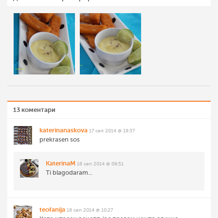
13 коментари
katerinanaskova
17 сеп 2014 @ 19:37
prekrasen sos
KaterinaM
18 сеп 2014 @ 09:51
Ti blagodaram...
teofanija
18 сеп 2014 @ 10:27