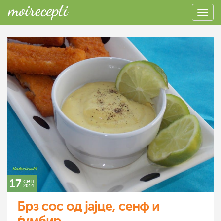
17
сеп
2014
Брз сос од јајце, сенф и
ѓумбир