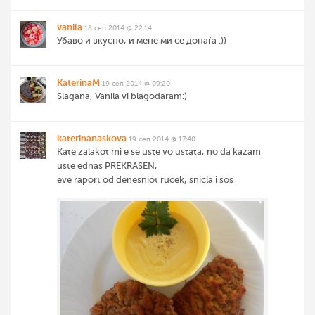
vanila
18 сеп 2014 @ 22:14
Убаво и вкусно, и мене ми се допаѓа :))
KaterinaM
19 сеп 2014 @ 09:20
Slagana, Vanila vi blagodaram:)
katerinanaskova
19 сеп 2014 @ 17:40
Kate zalakot mi e se uste vo ustata, no da kazam
uste ednas PREKRASEN,
eve raport od denesniot rucek, snicla i sos