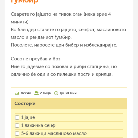
Сварете го јајцето на тивок оган (нека врие 4
минути).
Во блендер ставете го јајцето, сенфот, маслиновото
масло и ренданиот ѓумбир.
Посолете, наросете црн бибер и изблендирајте.
Сосот е преубав и брз.
Ние го јадевме со поховани рибји стапциња, но
одлично ќе оди и со пилешки прсти и крилца.
Лесно
2 лица
до 30 мин
Состојки
1 јајце
1 лажичка сенф
5-6 лажици маслиново масло