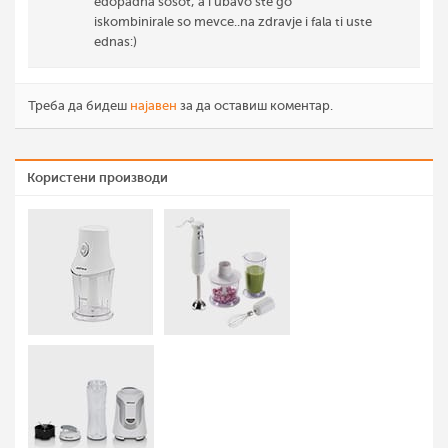
edopadna sosot, a i ubavo ste go
iskombinirale so mevce..na zdravje i fala ti uste
ednas:)
Треба да бидеш
најавен
за да оставиш коментар.
Користени производи