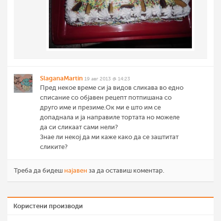
SlaganaMartin
19 авг 2013 @ 14:23
Пред некое време си ја видов сликава во едно
списание со објавен рецепт потпишана со
друго име и презиме.Ок ми е што им се
допаднала и ја направиле тортата но можеле
да си сликаат сами нели?
Знае ли некој да ми каже како да се заштитат
сликите?
Треба да бидеш
најавен
за да оставиш коментар.
Користени производи