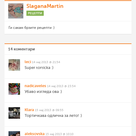
SlaganaMartin
РЕЦЕПТИ
Ги сакам брзите рецепти :)
14 коментари
leci
14 мај 2013 @ 21:54
Super torticka :)
nadicaveles
14 мај 2013 @ 23:54
Убаво изгледа ова :)
Klara
15 мај 2013 @ 09:55
Тортичкава одлична за лето! :)
aleksovska
15 мај 2013 @ 10:10