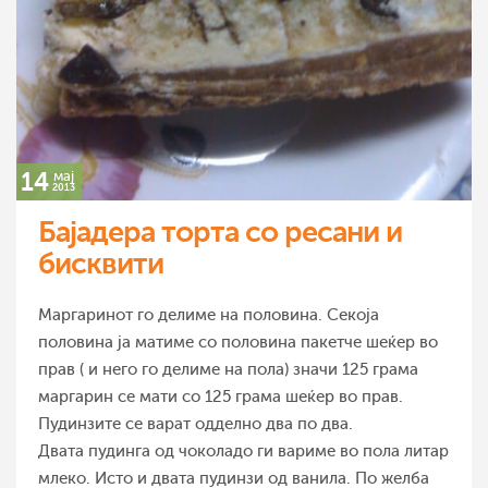
14
мај
2013
Бајадера торта со ресани и
бисквити
Маргаринот го делиме на половина. Секоја
половина ја матиме со половина пакетче шеќер во
прав ( и него го делиме на пола) значи 125 грама
маргарин се мати со 125 грама шеќер во прав.
Пудинзите се варат одделно два по два.
Двата пудинга од чоколадо ги вариме во пола литар
млеко. Исто и двата пудинзи од ванила. По желба