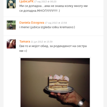
LjubicaPK
17 мај 2013 @ 00:20
Ми се допадна....ама не знаеш колку многу ми
се допадна.МНОГУУУУ!!!! :)
Daniela Dzogova
17 мај 2013 @ 13:58
i mene Ljubica izgleda tolku kremasto:)
Tamara
21 јул 2013 @ 15:39
Еве го и мојот обид, за роденденот на сестра
ми =)