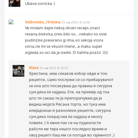
Ubava torticka :)
Velkovska_Hristina
15 мај 2013 @ 11:58
Ve molam dajte nekoj slicen recept,znaci
resana,biskvita,orev,bilo so....nekako so ovie
pudinzite preterano gi ima,vo sekoja vtora
torta,ne mi se vkusni mene...a inaku super
izgleda,so oci da ja izedis :D hahha pozzz :))))
Klara
15 мај 2013 @ 15:53
Христина, има секаков избор овде и тон
рецепти, само послужи се со пребарувачот
за она што посакуваш да правиш и сигурна
сум дека ќе најдиш. Ете, на пример од тоа
што ти сакаш ти ја препорачувам да ја
видиш мојата Ресана торта, но тука има
илијадници и разнолики рецепти, сигурна
сум дека покрај неа ќе најдиш и многу
повеќе :) А мене пак се на пудингасти
работи ме тера нешто последно време и
овој рецепт баш ми се погоди во тајмингот ;)