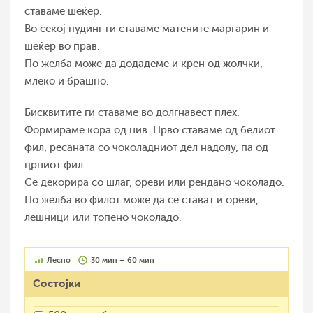
ставаме шеќер.
Во секој пудинг ги ставаме матените маргарин и
шеќер во прав.
По желба може да додадеме и крен од жолчки,
млеко и брашно.
Бисквитите ги ставаме во долгнавест плех.
Формираме кора од нив. Прво ставаме од белиот
фил, ресаната со чоколадниот дел надолу, па од
црниот фил.
Се декорира со шлаг, ореви или рендано чоколадо.
По желба во филот може да се стават и ореви,
лешници или топено чоколадо.
Лесно
30 мин – 60 мин
Состојки