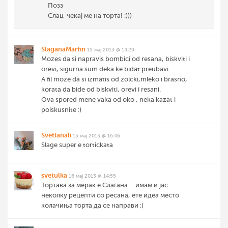
Позз
Слаџ, чекај ме на торта! :)))
SlaganaMartin
15 мај 2013 @ 14:29
Mozes da si napravis bombici od resana, biskviti i
orevi, sigurna sum deka ke bidat preubavi.
A fil moze da si izmatis od zolcki,mleko i brasno,
korata da bide od biskviti, orevi i resani.
Ova spored mene vaka od oko , neka kazat i
poiskusnite :)
Svetlanali
15 мај 2013 @ 16:46
Slage super e tortickata
svetulka
16 мај 2013 @ 14:55
Тортава за мерак е Слаѓана ... имам и јас
неколку рецепти со ресана, ете идеа место
колачиња торта да се направи :)