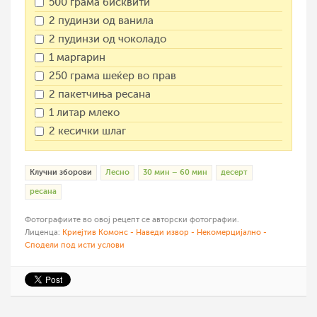
500 грама бисквити
2 пудинзи од ванила
2 пудинзи од чоколадо
1 маргарин
250 грама шеќер во прав
2 пакетчиња ресана
1 литар млеко
2 кесички шлаг
Клучни зборови
Лесно
30 мин – 60 мин
десерт
ресана
Фотографиите во овој рецепт се авторски фотографии.
Лиценца:
Криејтив Комонс - Наведи извор - Некомерцијално -
Сподели под исти услови