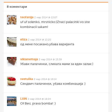
8 коментари
teofanija
2 мар 2014 @ 13:07
uf uf solenko, mrsnicko:)Znaci palacinki vo site
kombinacii sakam!
eliza
2 мар 2014 @ 13:20
од мене посакано,убава варијанта
vikianemaja
2 мар 2014 @ 15:39
Убави палачинки, сликата мами за еден залак:)
svetulka
2 мар 2014 @ 16:14
Сендвич палачинки, убава комбинација :)
LiliN
2 мар 2014 @ 19:24
Of Beti, prava bomba! :)