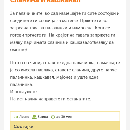
За палачинките, во сад измешајте ги сите состојки и
соединете ги со жица за матење. Пржете ги во
загреана тава за палачинки и намрсена. Кога се
готови тргнете ги. На крајот на тавата запржете ги
малку парчињата сланина и кашкавалот(малку да
омекне).
Потоа на чинија ставете една палачинка, намачкајте
ја со кисела павлака, ставете сланина, друго парче
палачинка, кашкавал, мајонез и уште една
палачинка.
И послужете.
На ист начин направете ги останатите.
Лесно
5 лица
до 30 мин
Состојки