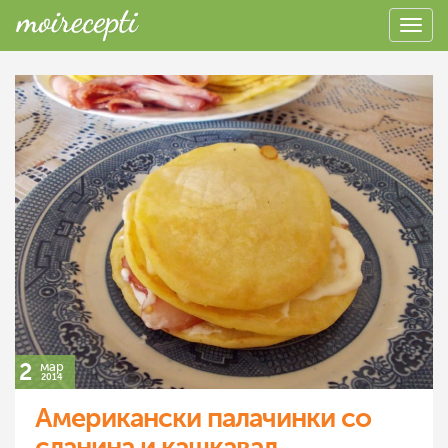
2
мар
2014
Американски палачинки со
сланина и кашкавал