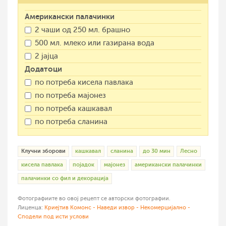
Американски палачинки
2 чаши од 250 мл. брашно
500 мл. млеко или газирана вода
2 јајца
Додатоци
по потреба кисела павлака
по потреба мајонез
по потреба кашкавал
по потреба сланина
Клучни зборови
кашкавал
сланина
до 30 мин
Лесно
кисела павлака
појадок
мајонез
американски палачинки
палачинки со фил и декорација
Фотографиите во овој рецепт се авторски фотографии.
Лиценца:
Криејтив Комонс - Наведи извор - Некомерцијално -
Сподели под исти услови