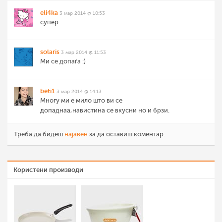
eli4ka
3 мар 2014 @ 10:53
супер
solaris
3 мар 2014 @ 11:53
Ми се допаѓа :)
beti1
3 мар 2014 @ 14:13
Многу ми е мило што ви се
допаднаа,навистина се вкусни но и брзи.
Треба да бидеш
најавен
за да оставиш коментар.
Користени производи