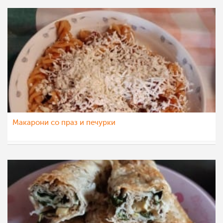
Макарони со праз и печурки
mamasiti
15 ное 2020