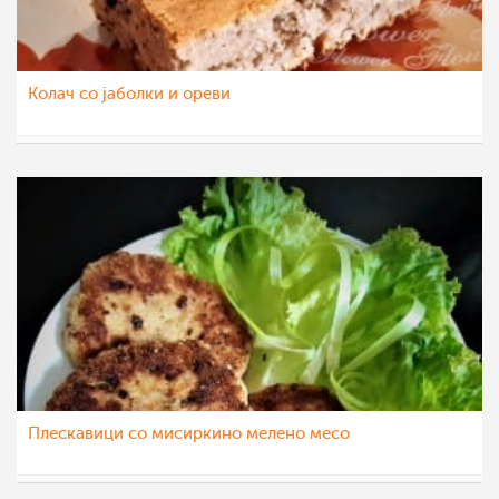
Колач со јаболки и ореви
mamasiti
29 апр 2021
Плескавици со мисиркино мелено месо
mamasiti
21 апр 2021