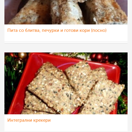
Пита со блитва, печурки и готови кори (посно)
mamasiti
22 апр 2020
Интегрални крекери