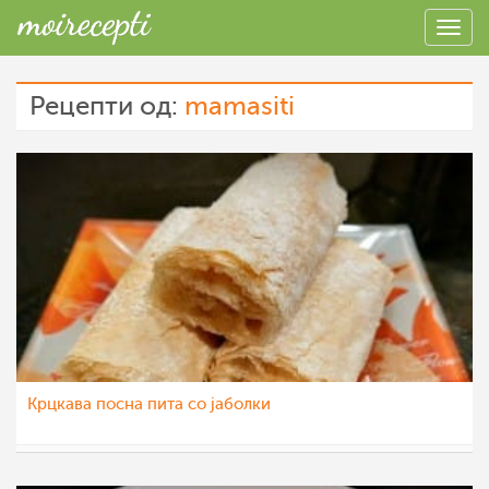
Рецепти од:
mamasiti
Крцкава посна пита со јаболки
mamasiti
10 дек 2021