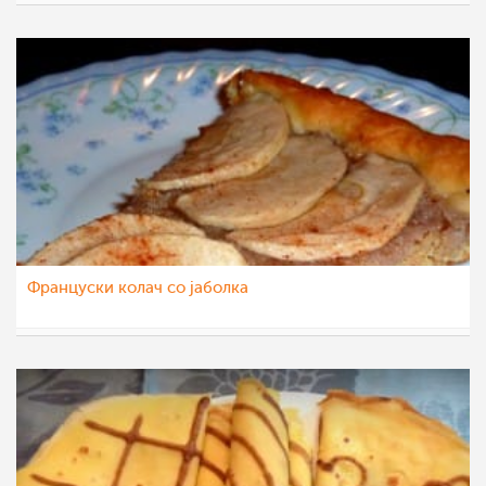
mamasiti
4 јан 2016
Француски колач со јаболка
mamasiti
6 окт 2014