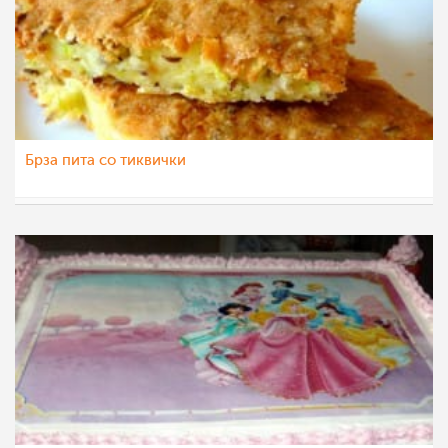
Брза пита со тиквички
mamasiti
10 јун 2013