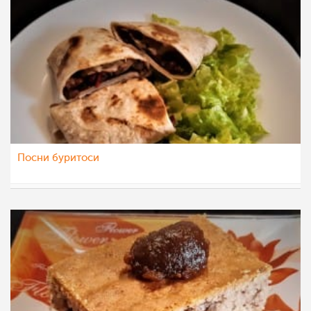
Посни буритоси
mamasiti
30 апр 2021