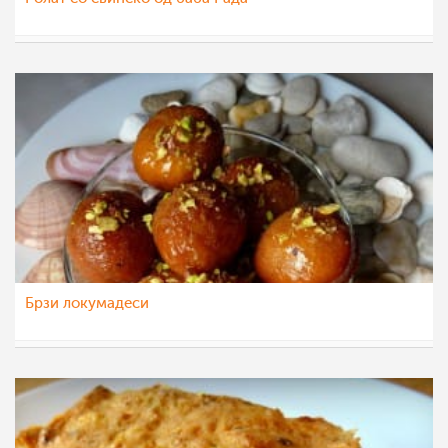
mamasiti
11 јан 2014
Брзи локумадеси
mamasiti
7 јул 2013