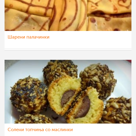
Шарени палачинки
mamasiti
10 мар 2014
Солени топчиња со маслинки