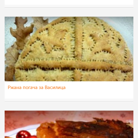
mamasiti
16 јан 2014
Ржана погача за Василица
mamasiti
16 јан 2014