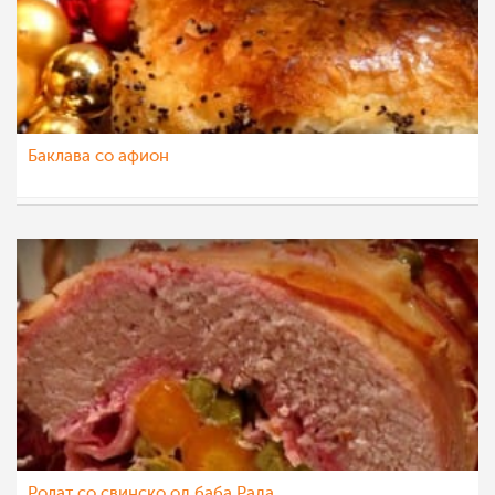
Баклава со афион
mamasiti
12 јан 2014
Ролат со свинско од баба Рада