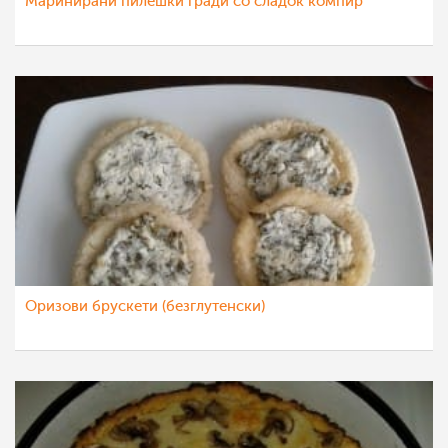
Маринирани пилешки гради со сладок компир
Оризови брускети (безглутенски)