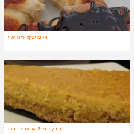
Лиснати кроасани
Тарт со тиква (без глутен)