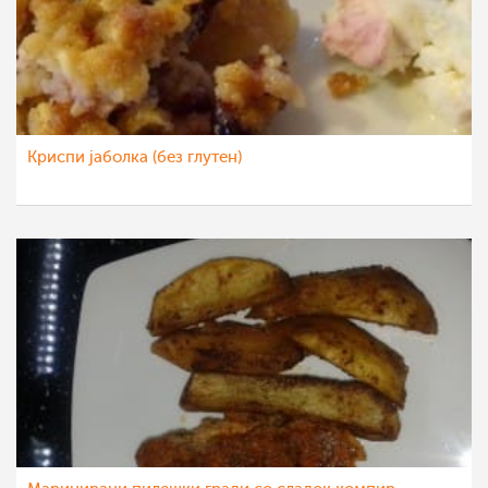
Криспи јаболка (без глутен)