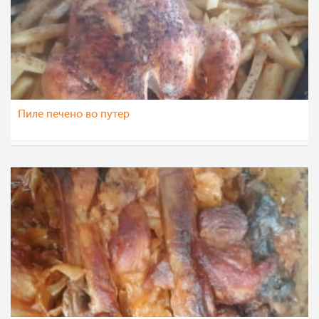
Пиле печено во путер
Vase Krsteska
20 мај 2021