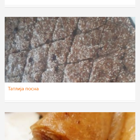
Vase Krsteska
18 јун 2022
Татлија посна
Vase Krsteska
16 јун 2022