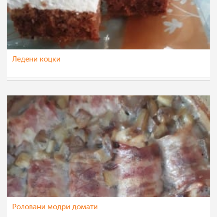
Ледени коцки
Vase Krsteska
11 окт 2022
Роловани модри домати