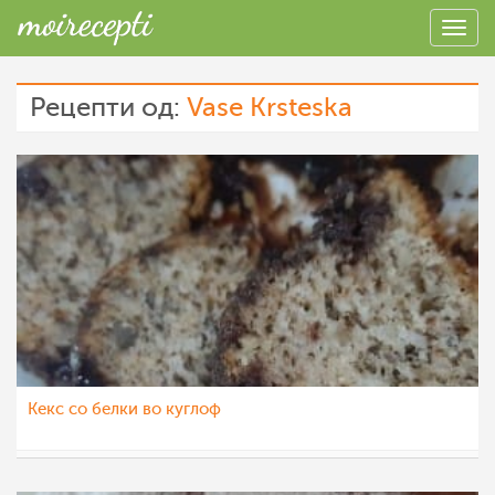
Рецепти од:
Vase Krsteska
Kекс со белки во куглоф
Vase Krsteska
13 дек 2022