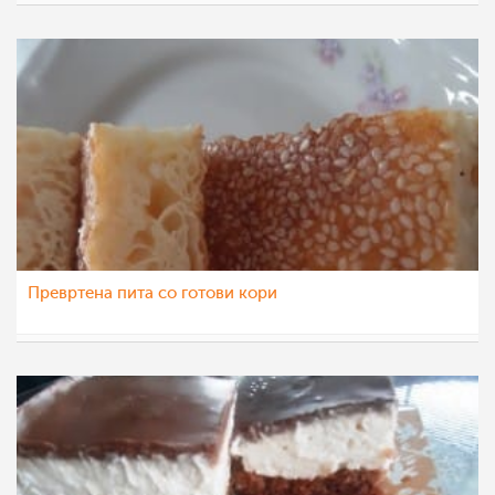
Vase Krsteska
14 окт 2022
Превртена пита со готови кори
Vase Krsteska
13 окт 2022