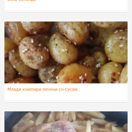
Vase Krsteska
5 окт 2021
Млади компири печени со сусам
Vase Krsteska
4 јун 2021