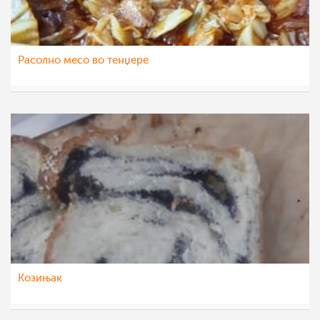
Расолно месо во тенџере
Vase Krsteska
7 дек 2022
Козињак
Vase Krsteska
29 ное 2022