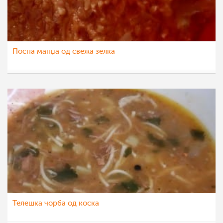
Посна манџа од свежа зелка
Vase Krsteska
28 окт 2022
Телешка чорба од коска