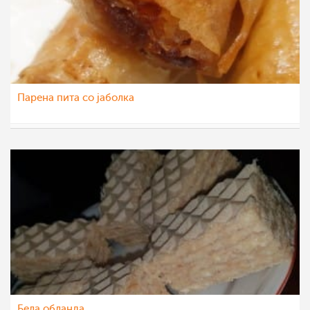
Парена пита со јаболка
Vase Krsteska
28 јан 2022
Бела обланда