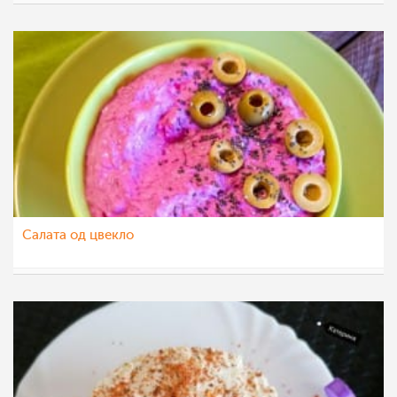
katerinanaskova
10 фев 2021
Салата од цвекло
sanjasnezana
26 јан 2021