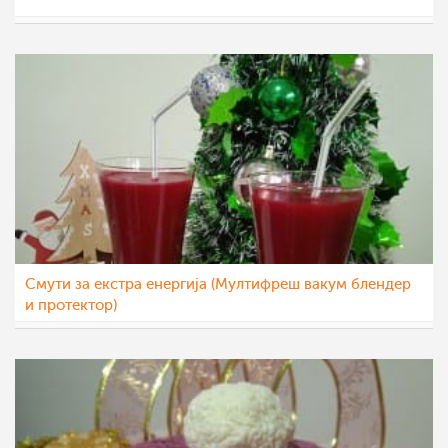
katerinanaskova
10 јан 2021
Смути за екстра енергија (Мултифреш вакум блендер
и протектор)
sim
28 дек 2020