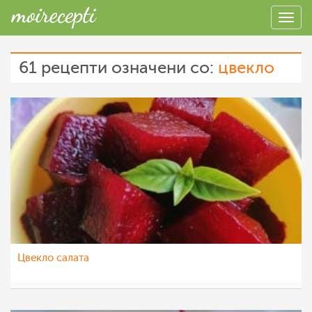
61 рецепти означени со:
цвекло
Цвекло салата
katerinanaskova
14 ное 2022