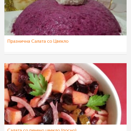
Празнична Салата со Цвекло
sim
24 дек 2020
Салата со печено цвекло (посно)