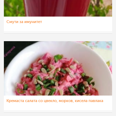
Смути за имунитет
sim
13 ное 2021
Кремаста салата со цвекло, морков, кисела павлака
katerinanaskova
28 мар 2021