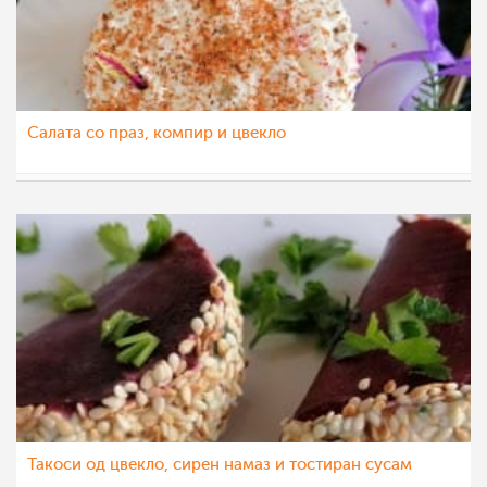
Салата со праз, компир и цвекло
katerinanaskova
16 јан 2021
Такоси од цвекло, сирен намаз и тостиран сусам