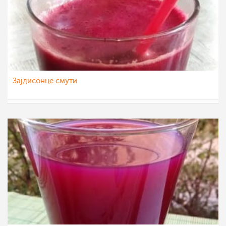
Зајдисонце смути
teofanija
16 ное 2020