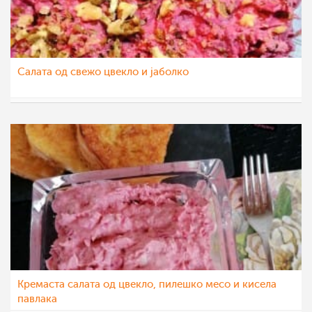
Салата од свежо цвекло и јаболко
katerinanaskova
12 фев 2021
Кремаста салата од цвекло, пилешко месо и кисела
павлака