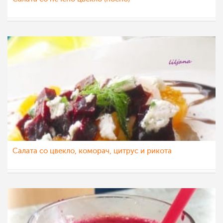
teofanija
14 дек 2020
Салата со цвекло, коморач, цитрус и рикота
liljanailieva
9 дек 2020