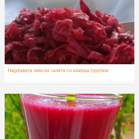
Најубавата зимска салата со алабаш (трупка)
pavloska
15 мар 2022