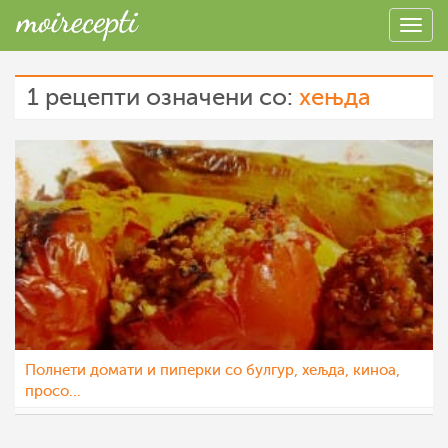
1 рецепти означени со:
хењда
Полнети домати и пиперки со булгур, хељда, киноа,
просо...
pestopasta
24 сеп 2012