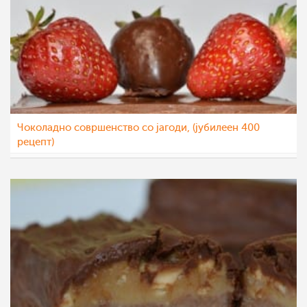
Чоколадно совршенство со јагоди, (јубилеен 400
рецепт)
Ceslaroska
13 јул 2021