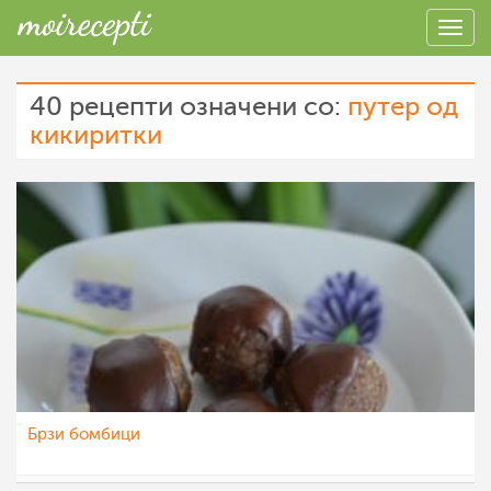
40 рецепти означени со:
путер од
кикиритки
Брзи бомбици
Ceslaroska
30 окт 2022