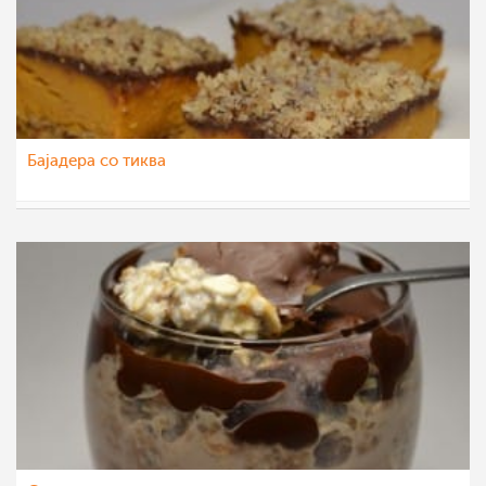
Бајадера со тиква
Ceslaroska
24 ное 2021