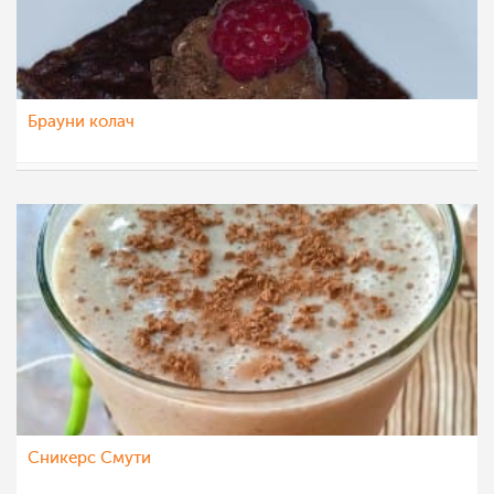
Брауни колач
Ceslaroska
4 јул 2022
Сникерс Смути