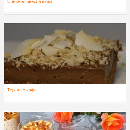
Сникерс овесна каша
Ceslaroska
16 ное 2021
Торта со кафе
Ceslaroska
7 окт 2021