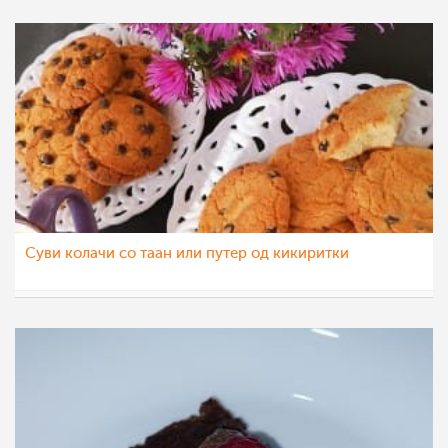
Суви колачи со таан или путер од кикиритки
Klara
28 окт 2022