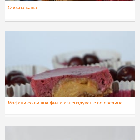
Овесна каша
Ceslaroska
11 авг 2021
Мафини со вишна фил и изненадување во средина
Ceslaroska
3 авг 2021