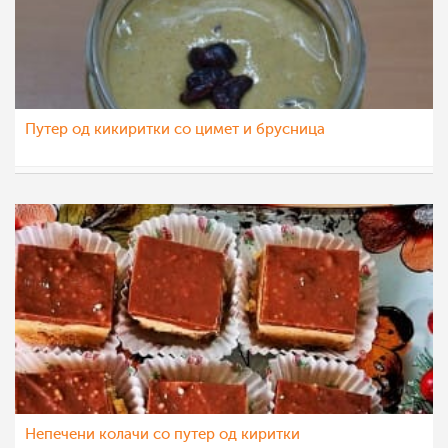
Путер од кикиритки со цимет и брусница
Ceslaroska
22 фев 2022
Непечени колачи со путер од киритки