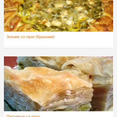
Зелник со праз (Крашник)
Marija Penova
8 мар 2012
Питулици со праз