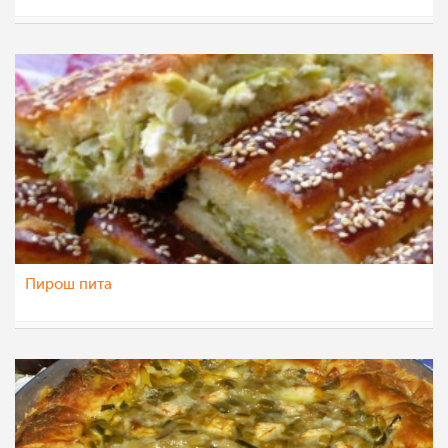
Klara
4 апр 2012
Пирош пита
majastoevska
28 мар 2012