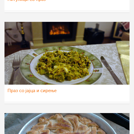
Ljubinka Cavdarovska
7 мар 2012
Праз со јајца и сирење
Marija Penova
6 мар 2012