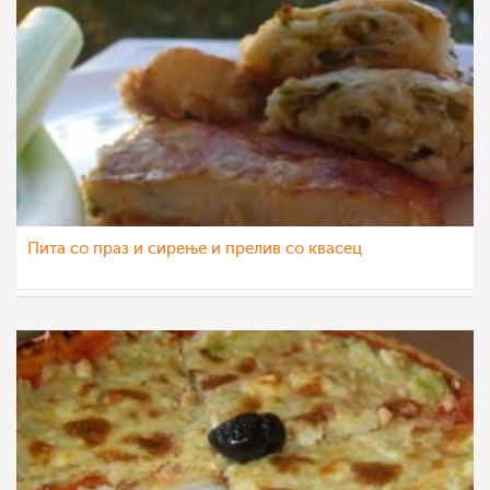
Пита со праз и сирење и прелив со квасец
Emma
2 сеп 2012