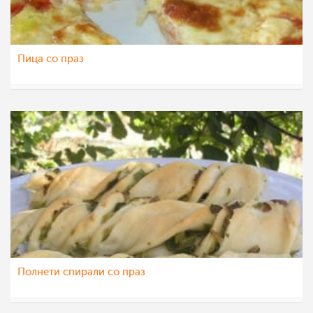
Пица со праз
Klara
30 авг 2012
Полнети спирали со праз
Daniela Dzogova
18 авг 2012