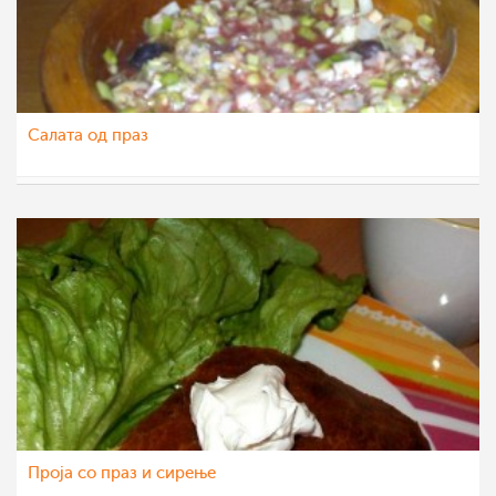
Салата од праз
Bojana
9 апр 2012
Проја со праз и сирење