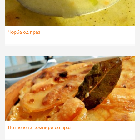
Чорба од праз
liljanailieva
26 апр 2012
Потпечени компири со праз