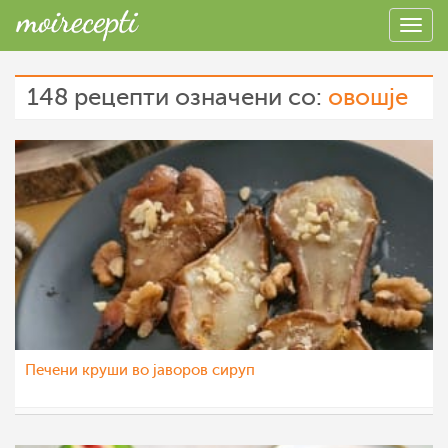
148 рецепти означени со:
овошје
Печени круши во јаворов сируп
nadicaveles
16 ное 2022