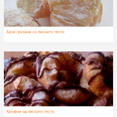
Брзи грклани со лиснато тесто
aleks9
13 окт 2015
Крофни од лиснато тесто