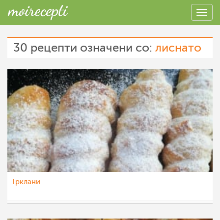
30 рецепти означени со:
лиснато
Грклани
pavloska
28 мар 2022