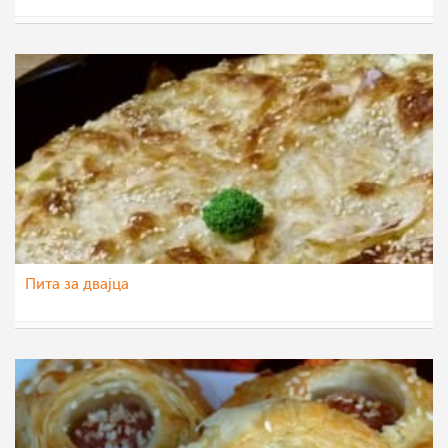
aleks9
17 сеп 2015
Пита за двајца
teofanija
30 ное 2014