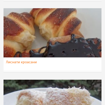
pavloska
26 јан 2016
Лиснати кроасани
jasmina07
4 дек 2015