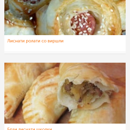
Лиснати ролати со виршли
teofanija
25 ное 2014
Брзи лиснати школки