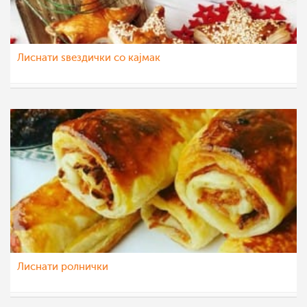
Лиснати ѕвездички со кајмак
teofanija
31 дек 2020
Лиснати ролнички
sanjasnezana
18 окт 2020