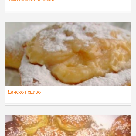
alexaars
18 ное 2014
Данско пециво
vikianemaja
18 ное 2014