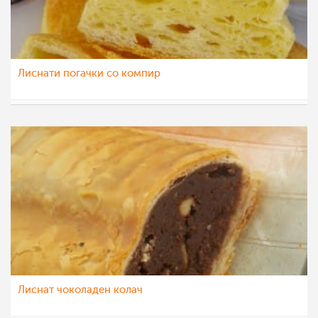
Лиснати погачки со компир
liljanailieva
18 фев 2016
Лиснат чоколаден колач