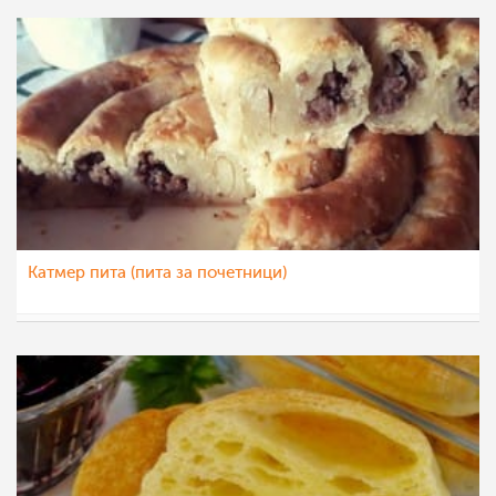
Катмер пита (пита за почетници)
jovana88
9 сеп 2020