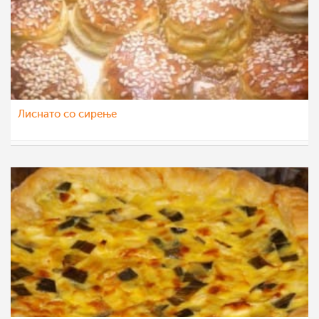
Лиснато со сирење
cufka
9 јун 2014