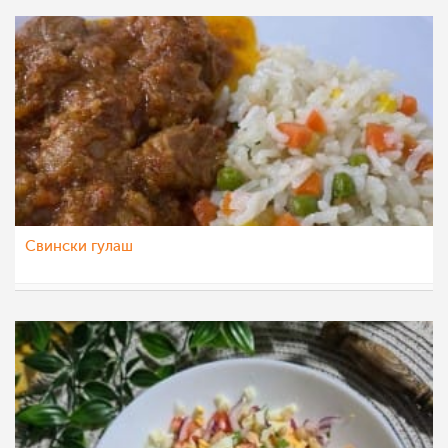
Свински гулаш
dijanatalevski
19 дек 2022