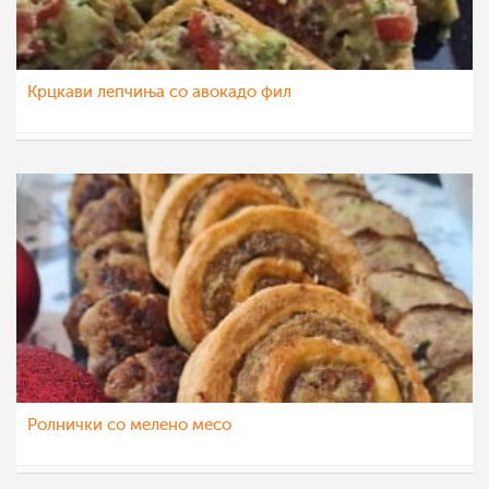
Крцкави лепчиња со авокадо фил
nadicaveles
8 јан 2023
Ролнички со мелено месо
nadicaveles
8 јан 2023