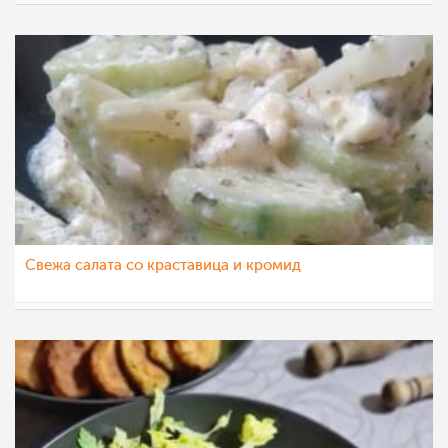
nadicaveles
30 ное 2022
Свежа салата со краставица и кромид
pavloska
19 ное 2022