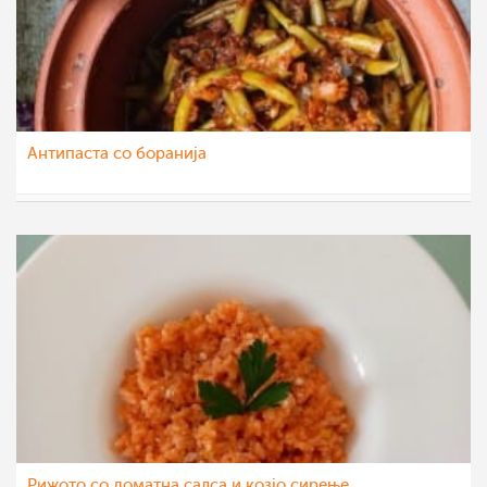
Антипаста со боранија
nadicaveles
7 сеп 2022
Рижото со доматна салса и козјо сирење