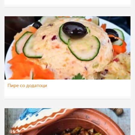
Klara
1 ное 2022
Пире со додатоци
Klara
9 сеп 2022