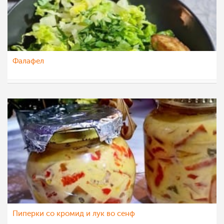
Фалафел
nadicaveles
19 ное 2022
Пиперки со кромид и лук во сенф