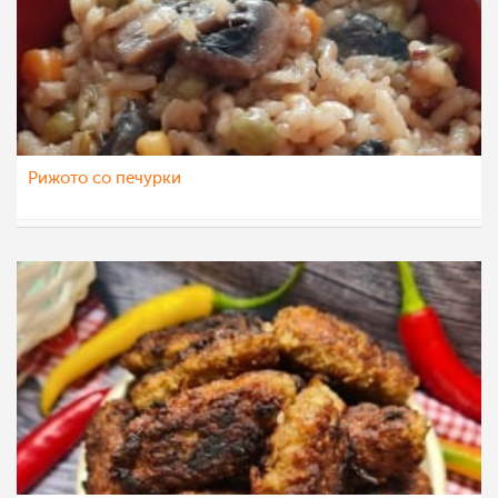
Рижото со печурки
dijanatalevski
20 јул 2022