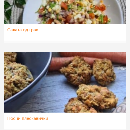
Салата од грав
nadicaveles
2 дек 2022
Посни плескавички