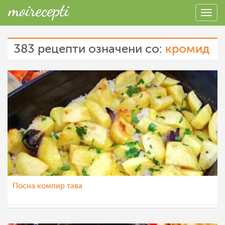
383 рецепти означени со:
кромид
Посна компир тава
Klara
14 јан 2023