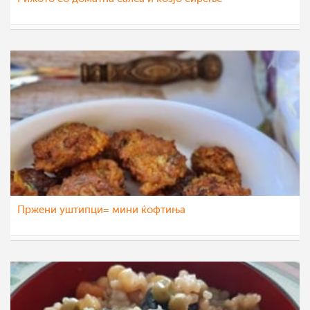
KaterinaM
4 сеп 2022
Пржени уштипци= мини ќофтиња
nadicaveles
13 авг 2022