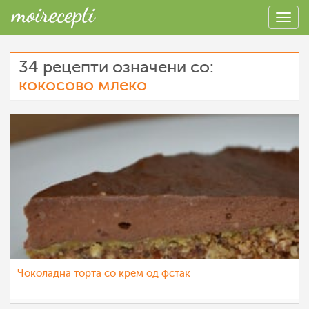
34 рецепти означени со:
кокосово млеко
Чоколадна торта со крем од фстак
Ceslaroska
27 ное 2022