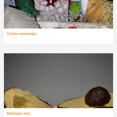
Топло чоколадо
Ceslaroska
19 јан 2022
Авокадо мус