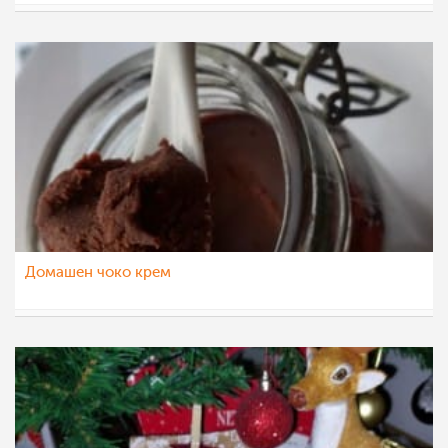
Ceslaroska
6 мај 2022
Домашен чоко крем
pavloska
28 јан 2022