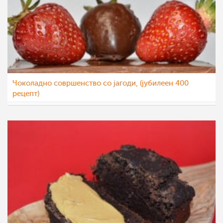
Чоколадно совршенство со јагоди, (јубилеен 400
рецепт)
Ceslaroska
13 јул 2021