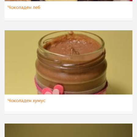
Чоколаден леб
Ceslaroska
29 јун 2021
Чоколаден хумус
Ceslaroska
18 мај 2021