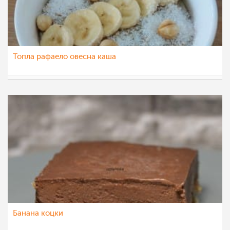
Топла рафаело овесна каша
Ceslaroska
6 јун 2022
Банана коцки