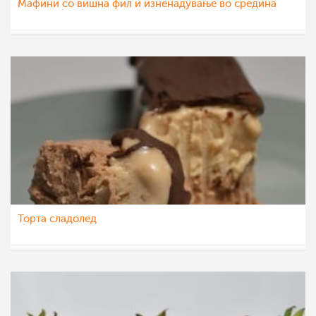
Мафини со вишна фил и изненадување во средина
Ceslaroska
3 авг 2021
Торта сладолед
Ceslaroska
17 јул 2021