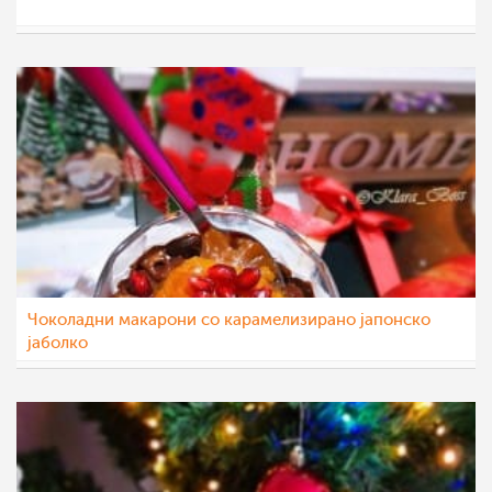
eli4ka
14 јан 2023
Чоколадни макарони со карамелизирано јапонско
јаболко
Klara
13 јан 2023