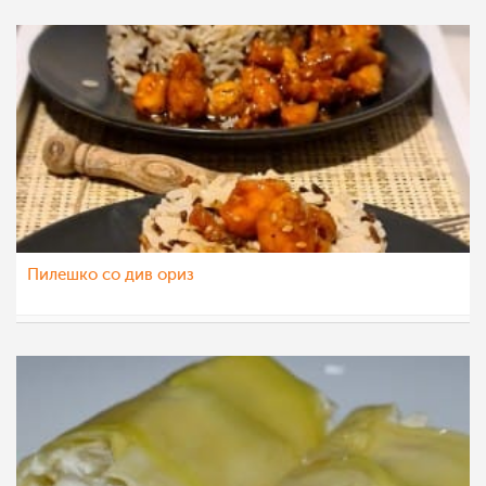
Пилешко со див ориз
nadicaveles
26 јан 2023