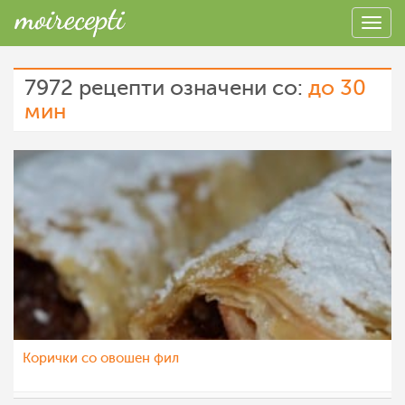
7972 рецепти означени со:
до 30
мин
Корички со овошен фил
Ceslaroska
26 јан 2023