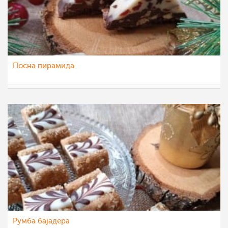
Посна пирамида
eli4ka
15 јан 2023
Румба бајадера