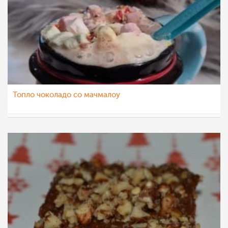
Топло чоколадо со мачмалоу
nadicaveles
9 јан 2023