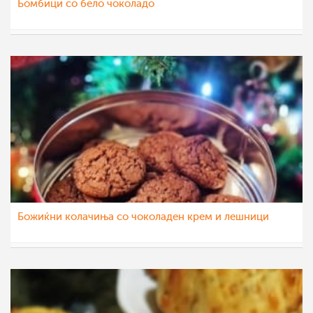
Бомбици со бело чоколадо
nadicaveles
12 јан 2023
Божиќни колачиња со чоколаден крем и лешници
Гордана Аџиева-Михајловска
11 јан 2023