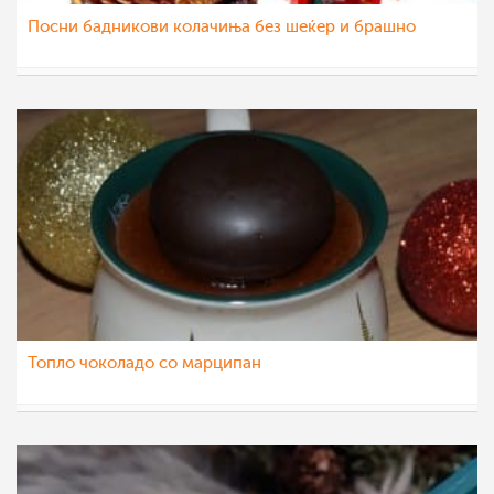
Посни бадникови колачиња без шеќер и брашно
Гордана Аџиева-Михајловска
10 јан 2023
Топло чоколадо со марципан
Ceslaroska
10 јан 2023