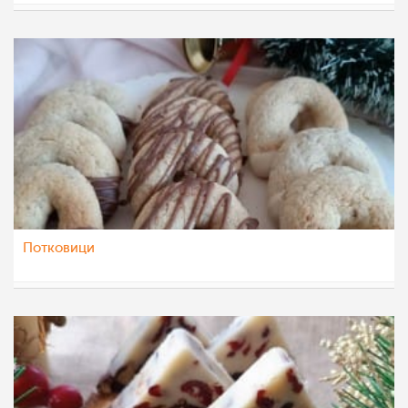
sim
16 јан 2023
Потковици
eli4ka
15 јан 2023