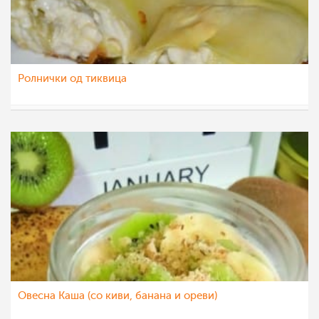
Ролнички од тиквица
Ceslaroska
16 јан 2023
Овесна Каша (со киви, банана и ореви)