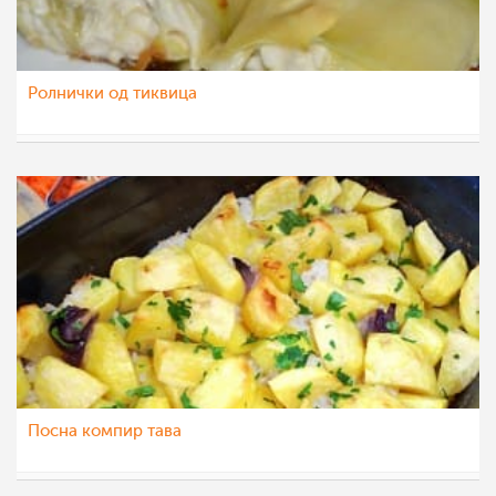
Ролнички од тиквица
Ceslaroska
16 јан 2023
Посна компир тава
Klara
14 јан 2023