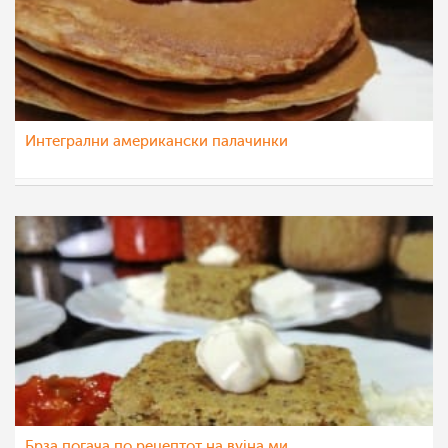
Интегрални американски палачинки
chocolate
18 ное 2022
Брза погача по рецептот на вујна ми