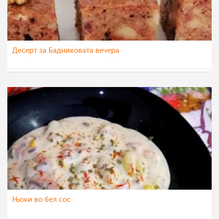
Десерт за Бадниковата вечера
katerinanaskova
27 дек 2022
Њоки во бел сос