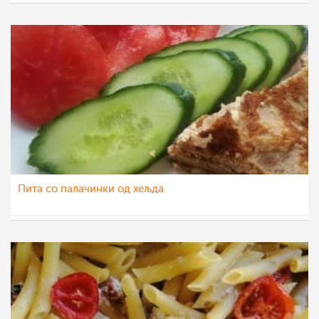
Klara
13 дек 2022
Пита со палачинки од хељда
pavloska
6 дек 2022