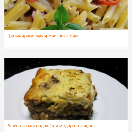
Гратинирани макарони-ригатони
katerinanaskova
25 ное 2022
Лажна лазања од леќа и модар патлиџан