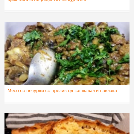
chocolate
17 ное 2022
Месо со печурки со прелив од кашкавал и павлака
chocolate
15 ное 2022