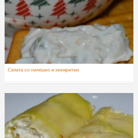
Салата со пилешко и кикиритки
Ceslaroska
6 фев 2023