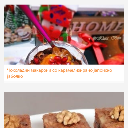
Чоколадни макарони со карамелизирано јапонско
јаболко
Klara
13 јан 2023