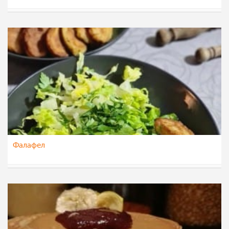
chocolate
23 ное 2022
Фалафел
nadicaveles
19 ное 2022