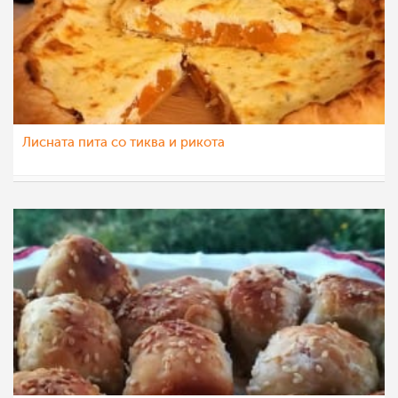
Лисната пита со тиква и рикота
KaterinaM
1 ное 2022