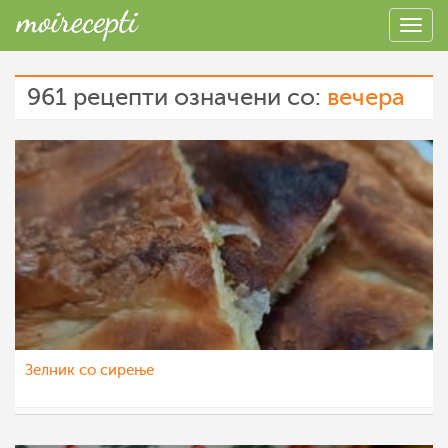
961 рецепти означени со:
вечера
Зелник со сирење
eli4ka
6 мар 2023