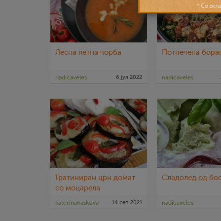
Лесна летна чорба
Потпечена бора
nadicaveles
6 јул 2022
nadicaveles
Гратиниран црн домат
Сладолед од бо
со моцарела
katerinanaskova
14 сеп 2021
nadicaveles