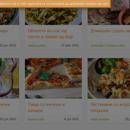
нија
Шпагети во сос од
Домашен сушен з
песто и семки од бор
11 јун 2022
nadicaveles
17 дек 2021
Ljubinka Cavdarovska
27 
силек
Пица со инчуни и
Тестенини со мор
капари
плодови
12 јул 2021
KaterinaM
4 јул 2021
nadicaveles
23 