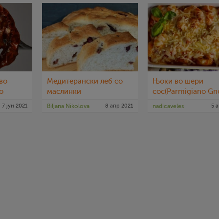
во
Медитерански леб со
Њоки во шери
о
маслинки
сос(Parmigiano Gn
di patate)
7 јун 2021
Biljana Nikolova
8 апр 2021
nadicaveles
5 