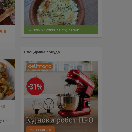
Топено сирење на мој начин
ачин
окт 2021
Специјална понуда
ски
јун 2021