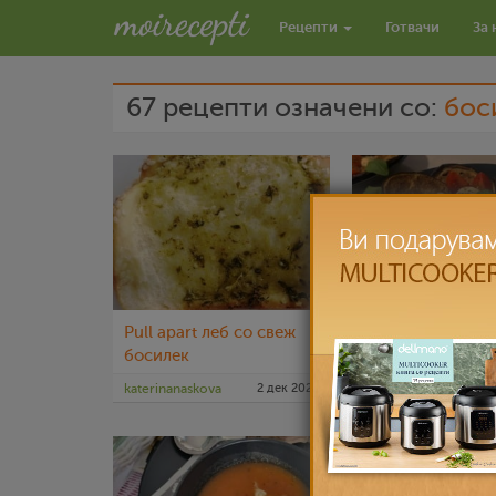
Рецепти
Готвачи
За 
67 рецепти означени со:
бос
Pull apart леб со свеж
Капрезе од мод
босилек
патлиџан и моц
katerinanaskova
2 дек 2022
nadicaveles