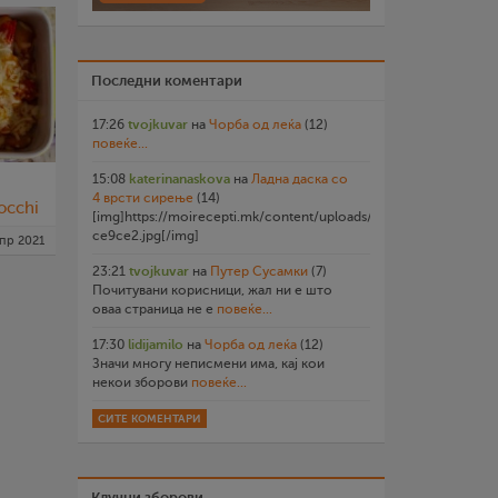
Последни коментари
17:26
tvojkuvar
на
Чорба од леќа
(12)
повеќе...
15:08
katerinanaskova
на
Ладна даска со
4 врсти сирење
(14)
occhi
[img]https://moirecepti.mk/content/uploads/2026/07/20260719
ce9ce2.jpg[/img]
апр 2021
23:21
tvojkuvar
на
Путер Сусамки
(7)
Почитувани корисници, жал ни е што
оваа страница не е
повеќе...
17:30
lidijamilo
на
Чорба од леќа
(12)
Значи многу неписмени има, кај кои
некои зборови
повеќе...
СИТЕ КОМЕНТАРИ
Клучни зборови