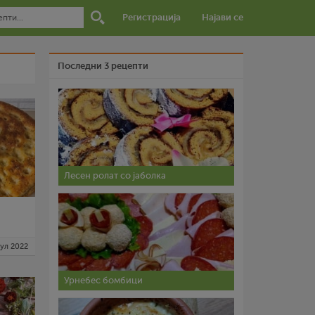
Регистрација
Најави се
Последни 3 рецепти
Лесен ролат со јаболка
јул 2022
Урнебес бомбици