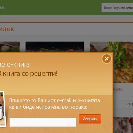
нас
илек
ар
Печени домати
Посна фокача
арела
3 ное 2022
pavloska
24 сеп 2022
nadicaveles
26 