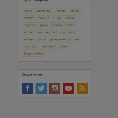
лесно
до 30 мин
30 мин – 60 мин
десерт
средно
1 час – 2 часа
појадок
ручек
2 часа – 3 часа
тесто
моирецепти
над 3 часа
вечера
јајца
декорации од храна
чоколадо
брашно
ореви
Види повеќе
Се дружиме