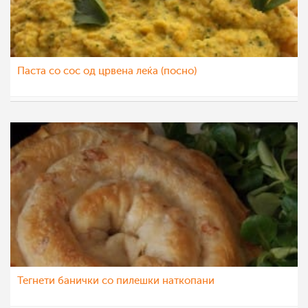
Паста со сос од црвена леќа (посно)
KaterinaM
14 фев 2021
Тегнети банички со пилешки наткопани